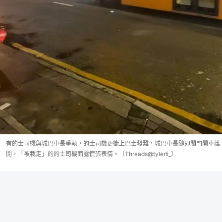
有的士司機與城巴車長爭執，的士司機更衝上巴士發難，城巴車長隨即關門開車離
開，「被載走」的的士司機面露慌張表情。（Threads@tylerli_）