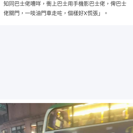
知同巴士佬嘈咩，衝上巴士用手機影巴士佬，俾巴士
佬關門，一啖油門車走咗，個樣好X慌張」。