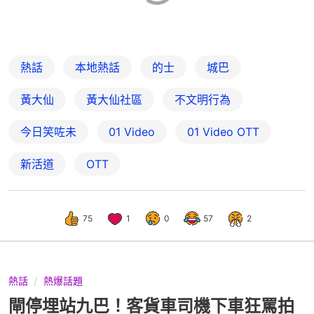
熱話
本地熱話
的士
城巴
黃大仙
黃大仙社區
不文明行為
今日笑咗未
01 Video
01‌ ‌Video‌ ‌OTT
新活道
OTT
75
1
0
57
2
熱話
熱爆話題
閘停埋站九巴！客貨車司機下車狂罵拍