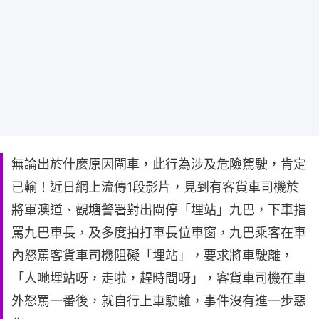
無論出於什麼原因閘車，此行為涉及危險駕駛，肯定
已輸！近日網上流傳1段影片，見到有客貨車司機於
將軍澳道、觀塘警署對出閘停「埋站」九巴，下車指
罵九巴車長，及多度拍打車長位車窗，九巴乘客在車
內怒罵客貨車司機阻礙「埋站」，要求將車駛離，
「人哋埋站呀，走啦，趕時間呀」，客貨車司機在車
外怒罵一番後，就自行上車駛離，事件沒有進一步惡