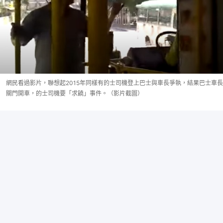
網民看過影片，聯想起2015年同樣有的士司機登上巴士與車長爭執，結果巴士車長
關門開車，的士司機要「求饒」事件。（影片截圖）