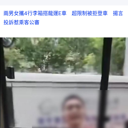
兩男女攜4行李箱搭龍運E車 超限制被拒登車 揚言
投訴惹乘客公審