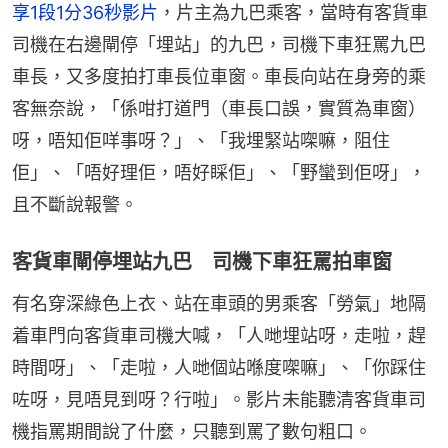
享1段1分36秒影片
，片主為九巴乘客，當時有客貨車
司機在右邊閘停「埋站」的九巴，司機下車狂罵九巴
車長，又多度拍打車長位車窗。車長向站在身旁的乘
客無奈說，「係咁打道門（車長口誤，實質為車窗）
呀，唔知佢咩事呀？」、「我埋緊站㗎嘛，阻住
佢」、「唔好理佢，唔好睬佢」、「野蠻到佢呀」，
且不斷說報警。
客貨車閘停埋站九巴 司機下車狂罵拍車窗
有名穿深綠色上衣、站在車頭的男乘客「勞氣」地隔
着車門向客貨車司機大喊，「人哋埋站呀，走啦，趕
時間呀」、「走啦，人哋個站喺度㗎嘛」、「你踩住
咗呀，見唔見到呀？行啦」。影片未能聽清客貨車司
機指罵期間說了什麼，只聽到罵了數句粗口。