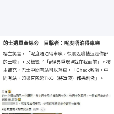
的士遺單黃線旁 目擊者：呢度唔泊得車㗎
樓主笑言，「呢度唔泊得車㗎，快啲返嚟揸返走你部
的士啦」，又標籤了「#經典重現 #就在我面前」。樓
主補充，巴士中間有站可以落車，「Check咗啦，中
間有站，如果直隊返TKO（將軍澳）都幾刺激」。