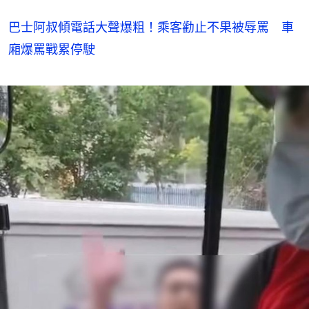
巴士阿叔傾電話大聲爆粗！乘客勸止不果被辱罵 車
廂爆罵戰累停駛