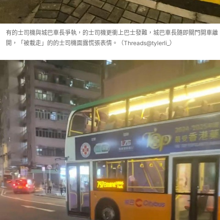
有的士司機與城巴車長爭執，的士司機更衝上巴士發難，城巴車長隨即關門開車離
開，「被載走」的的士司機面露慌張表情。（Threads@tylerli_）