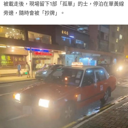
被載走後，現場留下1部「孤單」的士，停泊在單黃線
旁邊，隨時會被「抄牌」。