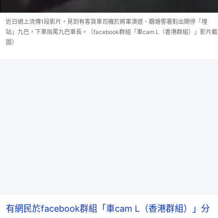
近日網上流傳1段影片，見到有客貨車司機於將軍澳道、觀塘警署對出閘停「埋
站」九巴，下車指罵九巴車長。（facebook群組「車cam L（香港群組）」影片截
圖）
有網民於facebook群組「車cam L（香港群組）」分