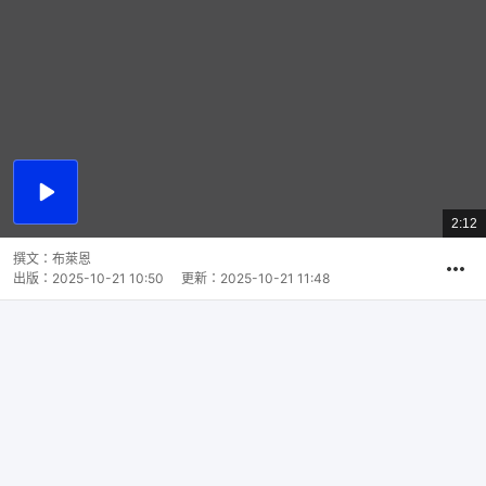
播
放
2:12
總
影
共
片
時
撰文：
布萊恩
間
出版：
2025-10-21 10:50
更新：
2025-10-21 11:48