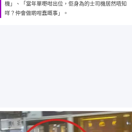
機」、「當年單嘢咁出位，佢身為的士司機居然唔知
咩？仲會做啲咁蠢嘅事」。