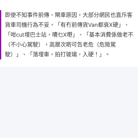
即使不知事件前傳、閘車原因，大部分網民也直斥客
貨車司機行為不妥，「有冇前傳貨Van都衰X硬」、
「咁cut埋巴士站，嘈乜X嘢」、「基本消費係做老不
（不小心駕駛），高層次啲可告老危（危險駕
駛）」、「落埋車，拍打玻璃，入硬！」。