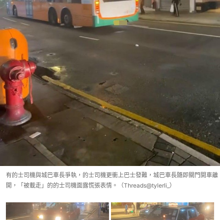
有的士司機與城巴車長爭執，的士司機更衝上巴士發難，城巴車長隨即關門開車離
開，「被載走」的的士司機面露慌張表情。（Threads@tylerli_）