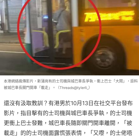
本港網絡瘋傳影片，新蒲崗有的士司機與城巴車長爭執，衝上巴士「大鬧」，詎料
被城巴車長關門開車「載走」。（Threads@tylerli_）
還沒有汲取教訓？有港男於10月13日在社交平台發布
影片，指目擊有的士司機與城巴車長爭執，的士司機
更衝上巴士發難，城巴車長隨即關門開車離開，「被
載走」的的士司機面露慌張表情，「又嚟，的士佬唔