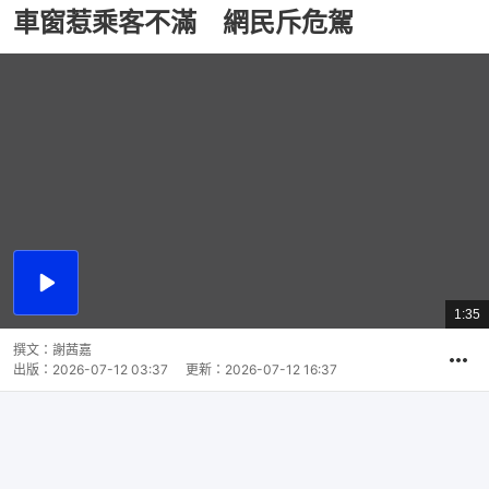
車窗惹乘客不滿 網民斥危駕
播
放
1:35
總
影
共
片
時
撰文：
謝茜嘉
間
出版：
2026-07-12 03:37
更新：
2026-07-12 16:37