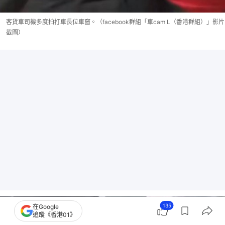
客貨車司機多度拍打車長位車窗。（facebook群組「車cam L（香港群組）」影片
截圖）
135
在Google
追蹤《香港01》