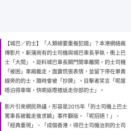
【城巴／的士】「人類總要重複犯錯」？本港網絡瘋
傳影片，新蒲崗有的士司機與城巴車長爭執，衝上巴
士「大鬧」，詎料城巴車長關門開車離開，的士司機
「被困」車廂載走，面露慌張表情，並留下停在單黃
線旁的的士，隨時會被「抄牌」。目擊者笑言「呢度
唔泊得車㗎，快啲返嚟揸返走你部的士」。
影片引來網民熱議，形容是2015年「的士司機上巴士
罵車長被載走後求饒」事件翻版，「呢招絕！」、
「經典重現」、「成個香港，得巴士司機治到的士司