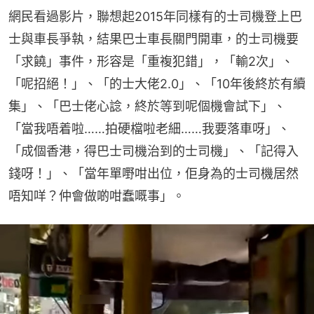
網民看過影片，聯想起2015年同樣有的士司機登上巴
士與車長爭執，結果巴士車長關門開車，的士司機要
「求饒」事件，形容是「重複犯錯」，「輸2次」、
「呢招絕！」、「的士大佬2.0」、「10年後終於有續
集」、「巴士佬心諗，終於等到呢個機會試下」、
「當我唔着啦……拍硬檔啦老細……我要落車呀」、
「成個香港，得巴士司機治到的士司機」、「記得入
錢呀！」、「當年單嘢咁出位，佢身為的士司機居然
唔知咩？仲會做啲咁蠢嘅事」。