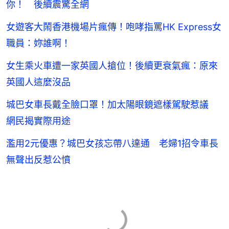
你！ 後續震驚全網
女遊客大鬧香港機場片瘋傳！咆哮指罵HK Express女
職員：妳誰啊！
女生乘火車遭一家英國人搶位！後續更衰氣瘋：原來
英國人這麼沒品
城巴女車長戴全臉口罩！加太陽眼鏡遮樣駕駛惹議
網民揭實際用途
濫用2元優惠？城巴女孩忘帶八達通 老婦1招令車長
無聲出反惹公憤