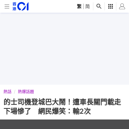
繁
|
简
熱話
熱爆話題
的士司機登城巴大鬧！遭車長關門載走
下場慘了 網民爆笑：輸2次