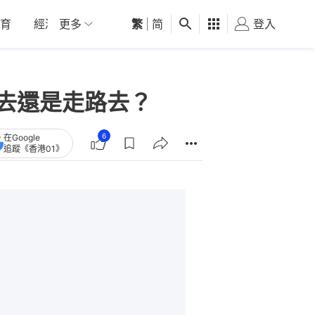
育
經濟
更多
01深圳
繁
觀點
|
简
健康
好食玩飛
登入
女
車去還是走路去？
6
在Google
追蹤《香港01》