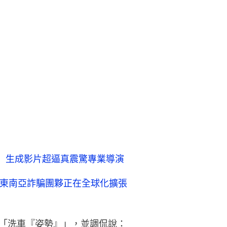
外網爆紅 生成影片超逼真震驚專業導演
：東南亞詐騙團夥正在全球化擴張
決於「洗車『姿勢』」，並調侃說：