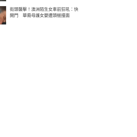
街頭襲擊！澳洲陌生女車前狂吼：快
開門 華裔母護女嬰遭頭槌撞面