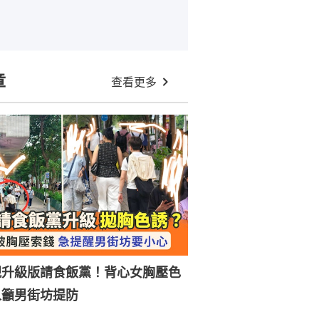
章
查看更多
現升級版請食飯黨！背心女胸壓色
人籲男街坊提防