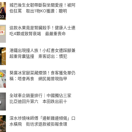
城巴後生女韌帶斷裂坐關愛座！被阿
伯狂罵 取出1物KO獲讚：聰明
:03
這款水果竟是腎臟殺手！健康人士連
吃4顆或致腎衰竭 最嚴重喪命
港鐵出現撞人族！小紅書女遭踩腳兼
超重背囊猛撞 乘客認出：慣犯
葵廣冰室餸菜藏煙頭！食客獲免單仍
稱：唔會再食 網民揭曾現指甲
全球車企銷量排行｜中國獨佔三家
比亞迪回升第六 本田跌出前十
深水埗燒味師傅「邊斬雞邊傾偈」口
水橫飛 街坊求退款被拒報食環