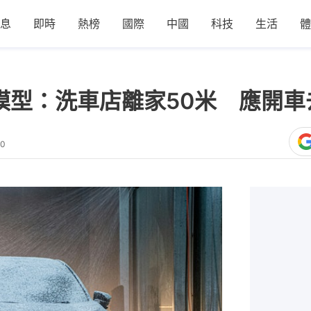
息
即時
熱榜
國際
中國
科技
生活
體
I模型：洗車店離家50米 應開
30