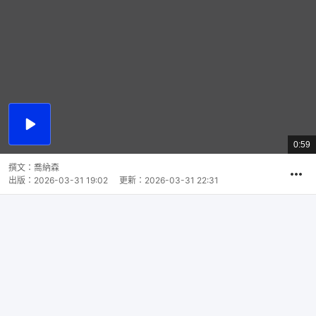
播
放
0:59
總
影
共
片
時
撰文：
喬納森
間
出版：
2026-03-31 19:02
更新：
2026-03-31 22:31