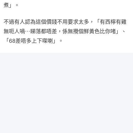
煮」。
不過有人認為這個價錢不用要求太多，「有西檸有雞
無呃人喎⋯睇落都唔差，係無攪個鮮黃色比你啫」、
「68差唔多上下㗎喇」。