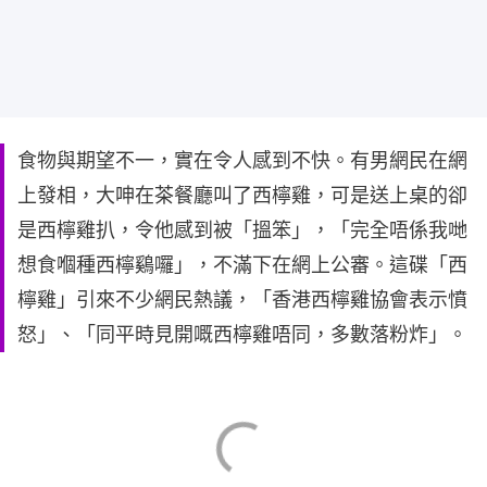
食物與期望不一，實在令人感到不快。有男網民在網
上發相，大呻在茶餐廳叫了西檸雞，可是送上桌的卻
是西檸雞扒，令他感到被「搵笨」，「完全唔係我哋
想食嗰種西檸鷄囉」，不滿下在網上公審。這碟「西
檸雞」引來不少網民熱議，「香港西檸雞協會表示憤
怒」、「同平時見開嘅西檸雞唔同，多數落粉炸」。