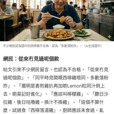
不少網民認為圖中的西檸雞不合格，認為「多數落粉炸」。（AI生成圖片）
網民：從來冇見過呢個款
帖文引來不少網民留言，也認為不合格，「從來冇見
過呢個款」、「同平時見開嘅西檸雞唔同，多數落粉
炸」、「擺明是香煎雞扒再加啲Lemon粒同汁倒上
去，啲茶記好進化」、「應該叫檸檬雞」、「聽日沙
拉雞，後日咕嚕雞，換汁不換雞」、「這個不算什
麼，試過食『西檸落湯雞』，廚師應該未食過，亂