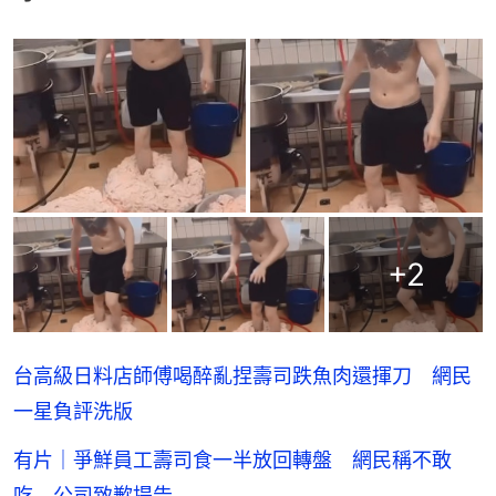
+
2
台高級日料店師傅喝醉亂捏壽司跌魚肉還揮刀 網民
一星負評洗版
有片｜爭鮮員工壽司食一半放回轉盤 網民稱不敢
吃 公司致歉提告