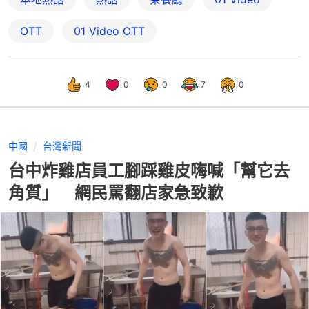
OTT
01‌ ‌Video‌ ‌OTT
4
0
0
7
0
中國
台灣新聞
台中炸雞店員工腳踩雞皮嗨喊「幫它去
角質」 網民罵翻店家急致歉