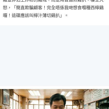
怒，「簡直欺騙顧客！完全唔係我哋想食嗰種西檸鷄
囉！這碟應該叫檸汁薄切鷄扒」。