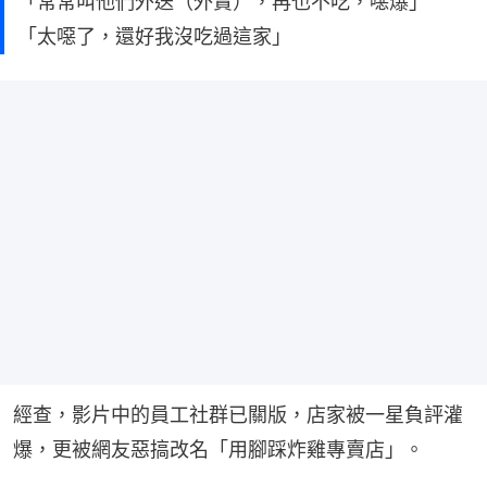
「常常叫他們外送（外賣），再也不吃，噁爆」
「太噁了，還好我沒吃過這家」
經查，影片中的員工社群已關版，店家被一星負評灌
爆，更被網友惡搞改名「用腳踩炸雞專賣店」。