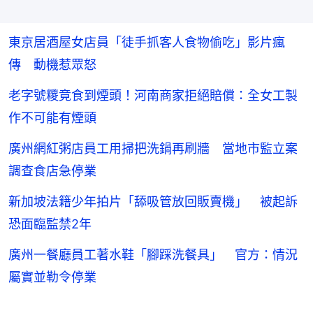
東京居酒屋女店員「徒手抓客人食物偷吃」影片瘋
傳 動機惹眾怒
老字號糭竟食到煙頭！河南商家拒絕賠償：全女工製
作不可能有煙頭
廣州網紅粥店員工用掃把洗鍋再刷牆 當地市監立案
調查食店急停業
新加坡法籍少年拍片「舔吸管放回販賣機」 被起訴
恐面臨監禁2年
廣州一餐廳員工著水鞋「腳踩洗餐具」 官方：情況
屬實並勒令停業