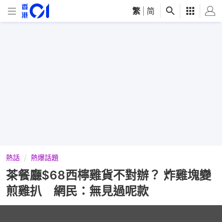
繁
|
简
熱話
熱爆話題
茶餐廳$68西檸雞貨不對辦？ 炸雞塊變
煎雞扒 網民：無見過呢款