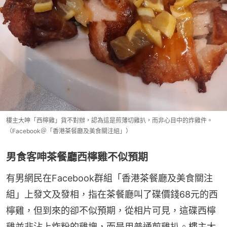
樓主大呻「西檸雞」貨不對辦，認為這是煎薄切雞扒，而非心目中的炸雞件。
（Facebook＠「香港茶餐廳及美食關注組」）
男食客呻茶餐廳西檸雞不似預期
有男網民在Facebook群組「香港茶餐廳及美食關注
組」上發文及發相，指在茶餐廳叫了碟價錢68元的西
檸雞，但到來的卻不似預期，從相片可見，這碟西檸
雞並非沾上炸粉的雞塊，而是用普通煎雞扒。樓主大