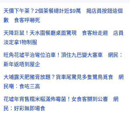
天價下午茶？2個茶餐總計近$9萬 揭店員按錯這個
數 食客呼嚇死
天降巨鼠！天水圍餐廳桌面驚現 食客紛走避 店員
淡定拿1物制服
旺角花墟平治彎位泊車！頂住九巴變大塞車 網民：
新年返唔到屋企
大埔露天肥豬膏放題？貨車尾驚見多隻鷺鳥覓食 網
民嘲︰食咗三高
花墟年宵售糯米糍滿佈霉菌！女食客嬲到公審 網
民：好彩無即場食