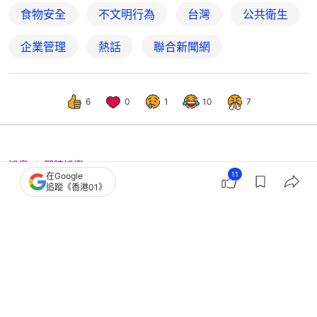
食物安全
不文明行為
台灣
公共衛生
企業管理
熱話
聯合新聞網
6
0
1
10
7
娛樂
即時娛樂
11
在Google
美食新聞報道｜波波赴元朗食惡魔雞
追蹤《香港01》
煲 筲箕灣解鎖謝霆鋒美食地圖