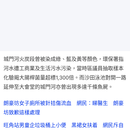
城門河火炭段曾被染成綠、藍及黃等顏色，環保署指
河水遭工商業及生活污水污染，當時區議員抽取樣本
化驗揭大腸桿菌量超標1,300倍。而沙田泳池對開一路
延伸至大會堂的城門河亦曾出現多達千條魚屍。
朗豪坊女子廁所被針拮傷流血 網民：睇醫生 朗豪
坊致歉這樣處理
旺角站男童企垃圾桶上小便 黑裙女扶着 網民斥自