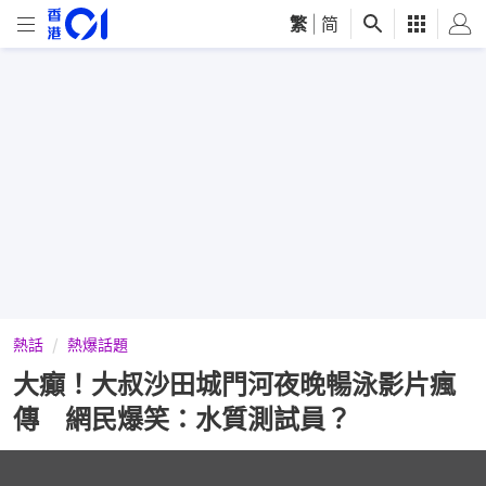
繁
|
简
熱話
熱爆話題
大癲！大叔沙田城門河夜晚暢泳影片瘋
傳 網民爆笑：水質測試員？