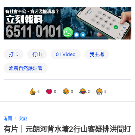
打卡
行山
01 Video
我主場
漁農自然護理署
6
0
0
2
5
港聞
突發
有片｜元朗河背水塘2行山客疑排洪間打