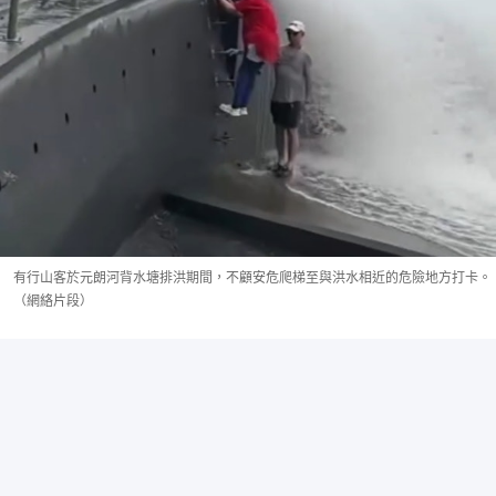
有行山客於元朗河背水塘排洪期間，不顧安危爬梯至與洪水相近的危險地方打卡。
（網絡片段）