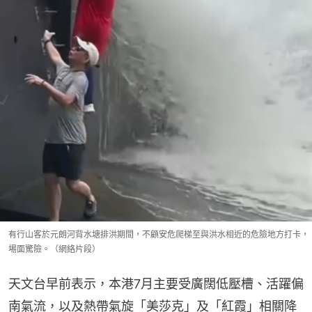
有行山客於元朗河背水塘排洪期間，不顧安危爬梯至與洪水相近的危險地方打卡，
埸面驚險。（網絡片段）
天文台早前表示，本港7月主要受廣闊低壓槽、活躍偏
南氣流，以及熱帶氣旋「美莎克」及「紅霞」相關降