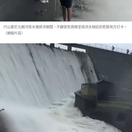
行山客於元朗河背水塘排洪期間，不顧安危爬梯至與洪水相近的危險地方打卡。
（網絡片段）