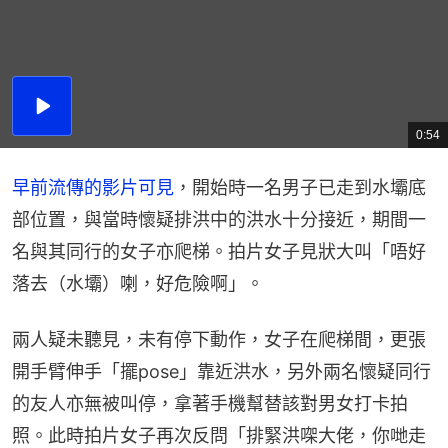
播
放
0:54
總
影
共
片
時
間
早前流傳的影片可見
，開始時一名男子已走到水壩底
部位置，與當時懷疑排洪中的洪水十分接近，期間一
名與其同行的女子亦爬梯。拍片女子見狀大叫「唔好
落去（水壩）喇，好危險啊」。
兩人疑未聽見，未有停下動作，女子在爬梯間，更張
開手臂伸手「擺pose」靠近洪水，另外兩名懷疑同行
的友人亦無被叫停，拿著手機幫替該對男女打卡拍
照。此時拍片女子再次反問「排緊洪㗎大佬，你哋走