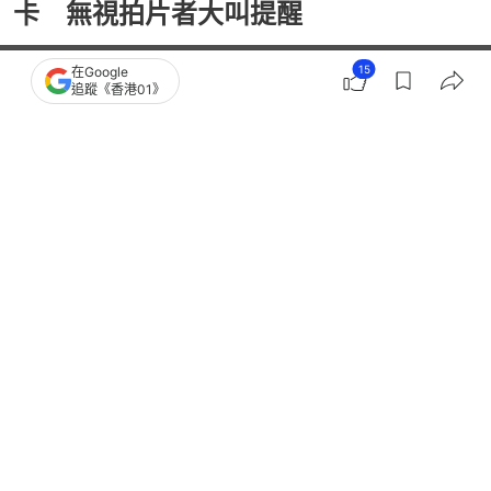
卡 無視拍片者大叫提醒
15
在Google
追蹤《香港01》
播
放
0:54
總
影
共
片
時
撰文：
凌逸德
間
出版：
2026-08-03 02:00
更新：
2026-08-03 18:44