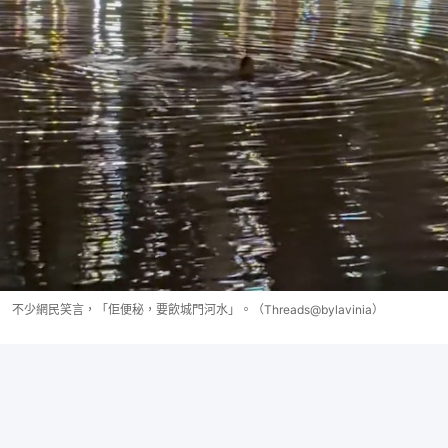
不少網民笑言，「佢便秘，要飲城門河水」。（Threads@bylavinia）