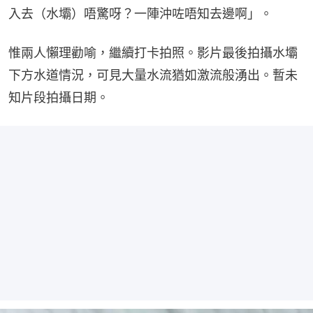
入去（水壩）唔驚呀？一陣沖咗唔知去邊啊」。
惟兩人懶理勸喻，繼續打卡拍照。影片最後拍攝水壩
下方水道情況，可見大量水流猶如激流般湧出。暫未
知片段拍攝日期。