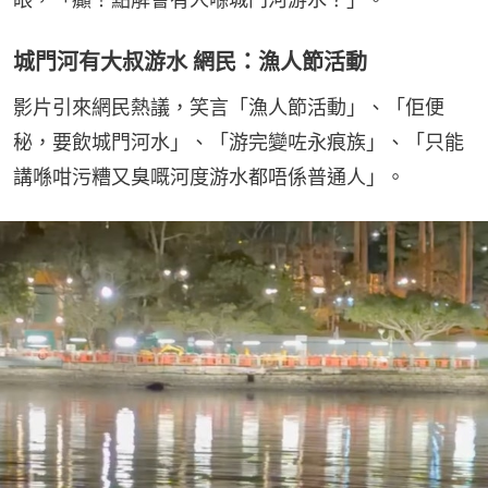
城門河有大叔游水 網民：漁人節活動
影片引來網民熱議，笑言「漁人節活動」、「佢便
秘，要飲城門河水」、「游完變咗永痕族」、「只能
講喺咁污糟又臭嘅河度游水都唔係普通人」。