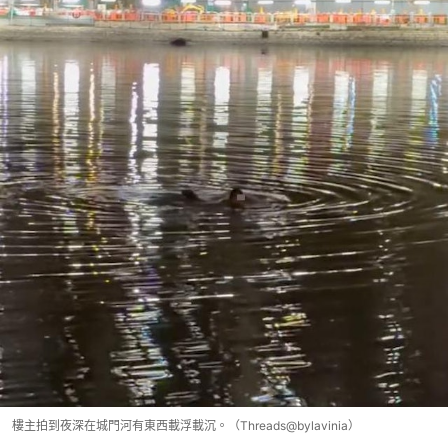
樓主拍到夜深在城門河有東西載浮載沉。（Threads@bylavinia）