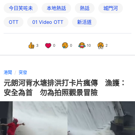
今日笑咗未
本地熱話
熱話
城門河
OTT
01‌ ‌Video‌ ‌OTT
新活道
3
0
0
10
2
港聞
突發
元朗河背水塘排洪打卡片瘋傳 漁護：
安全為首 勿為拍照觀景冒險