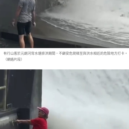
有行山客於元朗河背水塘排洪期間，不顧安危爬梯至與洪水相近的危險地方打卡。
（網絡片段）