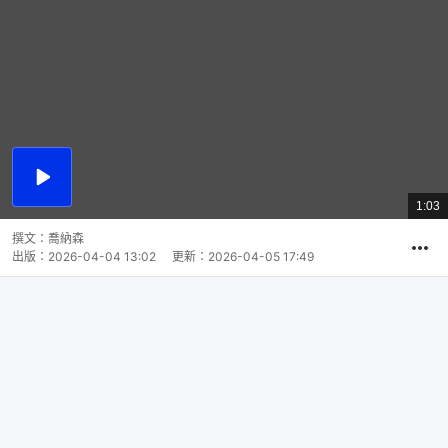
播
放
1:03
總
影
共
片
時
撰文：
喬納森
間
出版：
2026-04-04 13:02
更新：
2026-04-05 17:49