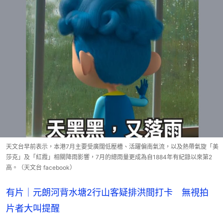
天文台早前表示，本港7月主要受廣闊低壓槽、活躍偏南氣流，以及熱帶氣旋「美
莎克」及「紅霞」相關降雨影響，7月的總雨量更成為自1884年有紀錄以來第2
高。（天文台 facebook）
有片｜元朗河背水塘2行山客疑排洪間打卡 無視拍
片者大叫提醒