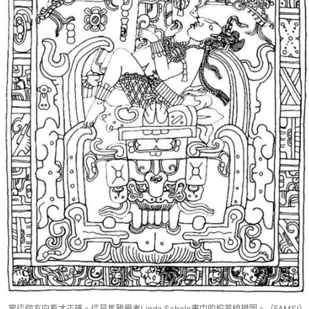
實這個方向看才正確。這是馬雅學者Linda Schele書中的棺蓋線描圖。（FAMSI）