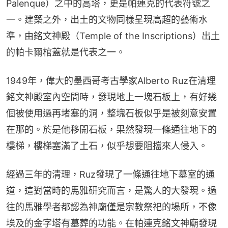
Palenque）之中的高塔，更是帕連克的代表符號之
一。建築之外，出土的文物同樣呈現高超的藝術水
準，由銘文神殿（Temple of the Inscriptions）出土
的帕卡爾棺蓋就是代表之一。
1949年，偉大的墨西哥考古學家Alberto Ruz在清理
銘文神殿室內空間時，發現地上一塊石板上，有好幾
個被使用過再堵塞的洞，整塊石板似乎是被刻意安置
在那的。於是他移開石板，果然發現一條通往地下的
樓梯，樓梯塞滿了土石，似乎想要阻擋來人侵入。
經過三年的清理，Ruz發現了一條通往地下墓室的通
道，這對當時的馬雅研究而言，是驚人的大發現。過
往的馬雅學者都認為神廟僅是宗教祭祀的場所，不像
埃及的金字塔有墓葬的功能。在帕連克銘文神廟發現