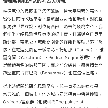
優雅城邦帕連克的考古大發現
帕連克位於烏蘇馬辛塔河流域一片大平原旁的高地，
從今日的行政區來看，屬於墨西哥恰帕斯州，對於整
個馬雅世界來說，則位屬西部。過去的幾篇文章，我
們多半介紹馬雅世界東側的提卡爾、科潘與今日貝里
斯北部一帶遺址，城邦間關係的複雜程度就已超乎想
像，在帕連克周圍一樣精彩。托尼那（Tonina）、雅
需奇蘭（Yaxchilan）、Piedras Negras等遺址，都
是赫赫有名的城邦王國；而之前介紹過、擁有精美開
趴壁畫的博南巴克（Bonampak）也在這個區域。
從小時候開始研究馬雅至今，我一直認為帕連克是非
常典雅的一個城市。他的城市建築精美中帶著優雅；
Olvidado宮殿群（也被稱為The palace of 