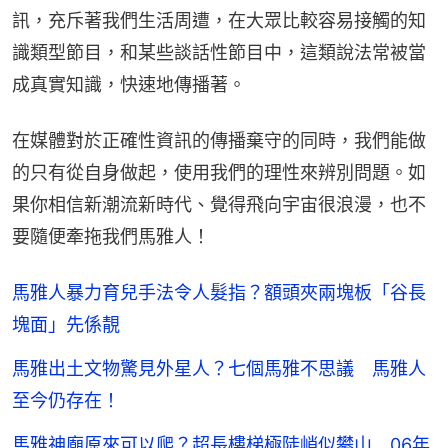
訊，充斥著我們生活周遭，在大眾比較容易接觸的知
識類型節目，和某些談話性節目中，這類說法常被當
成真實知識，快速地傳播著。
在媒體對於正確性資訊的傳播棄守的同時，我們能做
的只有從自身做起，使用我們的理性來辨別問題。如
果你相信新潮流新時代、覺得飛向宇宙很浪漫，也不
要隨便牽拖我們馬雅人！
馬雅人暴力育兒手法令人髮指？額頭夾兩塊板「谷長
塊面」先係靚
馬雅出土文物驚見外星人？七個馬雅不思議 馬雅人
至今仍存在！
馬雅神廟原來可以爬？超長樓梯極陡峭似攀山 06年