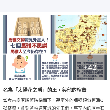
+
42
名為「太陽花之盾」的王，與他的棺蓋
當考古學家順著階梯而下，墓室外的牆壁類似柯潘Q
號祭壇，雕刻著帕連克城的先王們。墓室內的厚重石