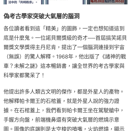
偽考古學家突破大氣層的腦洞
各位讀者看到這「精美」的圖飾，一定也想知道這到
底是什麼鬼。一位諾貝爾獎級的奇才──首屆搞笑諾貝
爾獎文學獎得主丹尼肯，提出了一個腦洞連接到宇宙
（無誤）的驚人解釋。1968年，他出版了《諸神的戰
車？未解之謎》這本暢銷書，讓全世界的考古學家與
科學家都驚呆了！
他提出許多人類古文明的傑作，都是外星人的產物。
他解釋帕卡爾王的石棺蓋，就是外星人說的強力證
據。在石棺蓋上，我們看到帕卡爾王坐在駕駛艙中，
手握方向盤，前端機鼻還有突破大氣層的燃燒示意
圖。圖像的底端則是太空梭的噴嘴，火焰燃燒，顯示