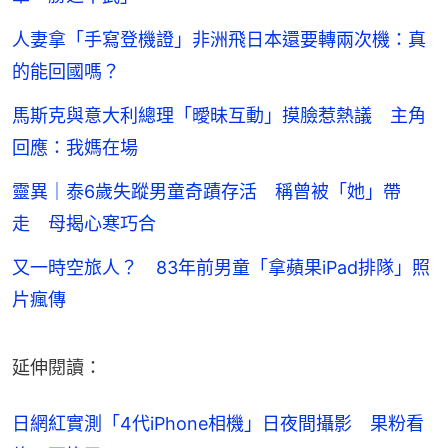
人妻拿「手寫登機證」非洲飛日本還要轉兩次機：真
的能回國嗎？
馬斯克與意大利總理「曖昧互動」摸臉惹熱議 主角
回應：我媽在場
靈異｜泰6歲失蹤男童奇蹟存活 稱曾被「她」帶
走 母揭心寒巧合
又一時空旅人？ 83年前男童「拿蘋果iPad排隊」照
片瘋傳
延伸閱讀：
日網紅實測「4代iPhone相機」日夜間攝影　果粉看