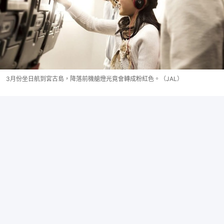
3月份坐日航到宮古島，降落前機艙燈光竟會轉成粉紅色。（JAL）