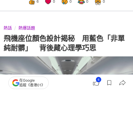
6
0
0
0
0
熱話
熱爆話題
飛機座位顏色設計揭秘 用藍色「非單
純耐髒」 背後藏心理學巧思
6
在Google
追蹤《香港01》