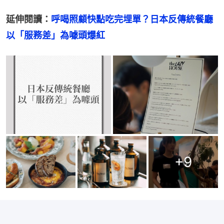
延伸閱讀：
呼喝照顧快點吃完埋單？日本反傳統餐廳
以「服務差」為噱頭爆紅
+
9