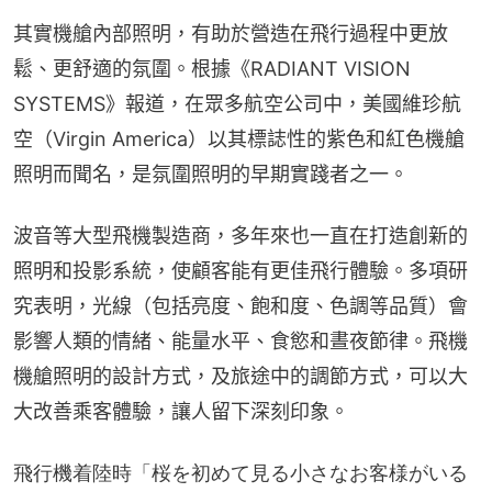
其實機艙內部照明，有助於營造在飛行過程中更放
鬆、更舒適的氛圍。根據《RADIANT VISION 
SYSTEMS》報道，在眾多航空公司中，美國維珍航
空（Virgin America）以其標誌性的紫色和紅色機艙
照明而聞名，是氛圍照明的早期實踐者之一。
波音等大型飛機製造商，多年來也一直在打造創新的
照明和投影系統，使顧客能有更佳飛行體驗。多項研
究表明，光線（包括亮度、飽和度、色調等品質）會
影響人類的情緒、能量水平、食慾和晝夜節律。飛機
機艙照明的設計方式，及旅途中的調節方式，可以大
大改善乘客體驗，讓人留下深刻印象。
飛行機着陸時「桜を初めて見る小さなお客様がいる