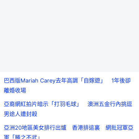
巴西版Mariah Carey去年高調「自嫁遊」 1年後卻
離婚收場
亞裔網紅拍片暗示「打羽毛球」 澳洲五金行內挑逗
男途人遭封殺
亞洲20地區美女排行出爐 香港排這裏 網批冠軍亞
軍「勝之不武」