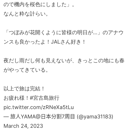
ので機内を桜色にしました」。
なんと粋な計らい。
「つぼみが花開くように皆様の明日が…」のアナウ
ンスも良かったよ！JALさん好き！
夜だし雨だし何も見えないが、きっとこの地にも春
がやってきている。
以上で旅は完結！
お疲れ様！
#宮古島旅行
pic.twitter.com/zRNeXa5tLu
— 旅人YAMA@日本分割7周目 (@yama31183)
March 24, 2023