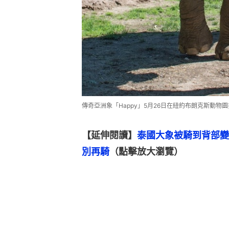
傳奇亞洲象「Happy」5月26日在紐約布朗克斯動物園接
【延伸閱讀】
泰國大象被騎到背部變
別再騎
（點擊放大瀏覽）