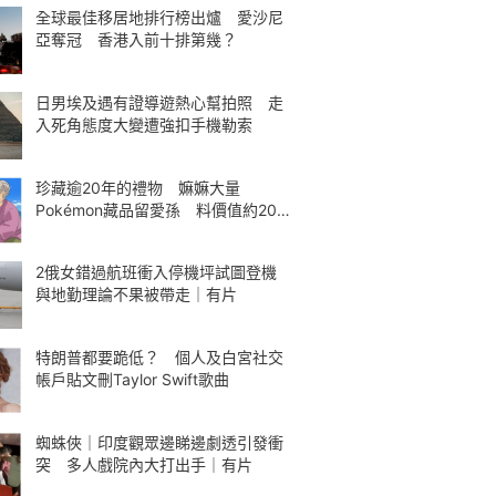
全球最佳移居地排行榜出爐 愛沙尼
亞奪冠 香港入前十排第幾？
日男埃及遇有證導遊熱心幫拍照 走
入死角態度大變遭強扣手機勒索
珍藏逾20年的禮物 嫲嫲大量
Pokémon藏品留愛孫 料價值約200
萬元
2俄女錯過航班衝入停機坪試圖登機
與地勤理論不果被帶走｜有片
特朗普都要跪低？ 個人及白宮社交
帳戶貼文刪Taylor Swift歌曲
蜘蛛俠｜印度觀眾邊睇邊劇透引發衝
突 多人戲院內大打出手｜有片