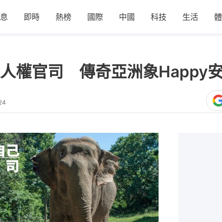
息
即時
熱榜
國際
中國
科技
生活
體
人權官司 傳奇亞洲象Happy安
24