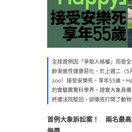
全球首例因「爭取人格權」而受全球
齡漸進性健康惡化，於上週二（5月
zoo）接受安樂死，享年55歲。H
的實驗震驚科學界，證實大象具備
終遭法院駁回，卻徹底打開了動物
首例大象訴訟案！ 兩名最高
侮辱