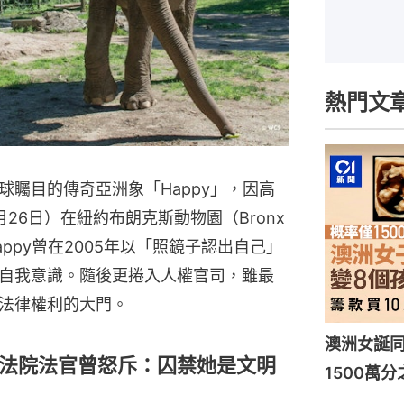
熱門文
矚目的傳奇亞洲象「Happy」，因高
26日）在紐約布朗克斯動物園（Bronx
appy曾在2005年以「照鏡子認出自己」
自我意識。隨後更捲入人權官司，雖最
法律權利的大門。
澳洲女誕
法院法官曾怒斥：囚禁她是文明
1500萬