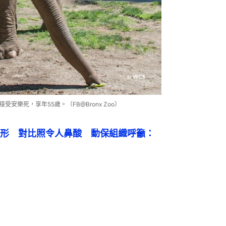
受安樂死，享年55歲。（FB@Bronx Zoo）
形　對比照令人鼻酸　動保組織呼籲：