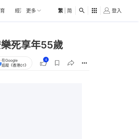
育
經濟
更多
01深圳
繁
觀點
|
简
健康
好食玩飛
登入
女
樂死享年55歲
4
在Google
追蹤《香港01》