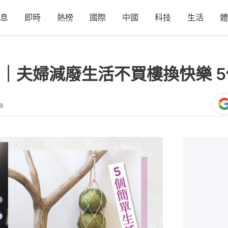
息
即時
熱榜
國際
中國
科技
生活
體
｜夫婦減廢生活不買樓換快樂 
9