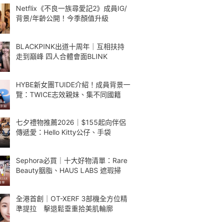
Netflix《不良一族尋愛記2》成員IG/
背景/年齡公開！今季顏值升級
BLACKPINK出道十周年｜互相扶持
走到巔峰 四人合體會面BLINK
HYBE新女團TUIDE介紹！成員背景一
覽：TWICE志效親妹、集不同國籍
七夕禮物推薦2026｜$155起向伴侶
傳遞愛：Hello Kitty公仔、手袋
Sephora必買｜十大好物清單：Rare
Beauty胭脂、HAUS LABS 遮瑕掃
全港首創｜OT-XERF 3部機全方位精
準提拉 擊退鬆垂重拾美肌輪廓