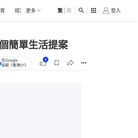
育
經濟
更多
01深圳
繁
觀點
|
简
健康
好食玩飛
登入
女
5個簡單生活提案
6
在Google
追蹤《香港01》