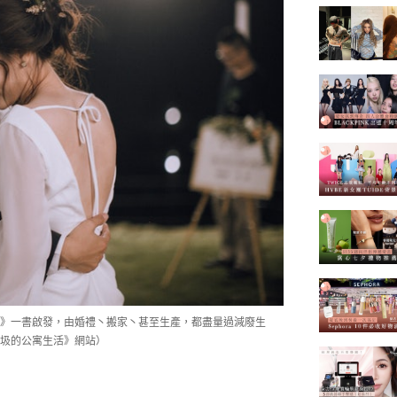
》一書啟發，由婚禮丶搬家丶甚至生產，都盡量過減廢生
圾的公寓生活》網站）