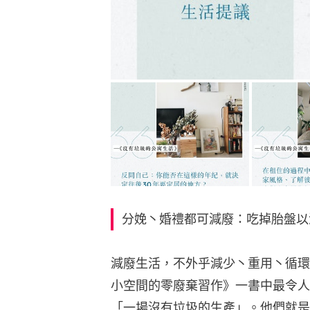
分娩丶婚禮都可減廢：吃掉胎盤以減
減廢生活，不外乎減少丶重用丶循環
小空間的零廢棄習作》一書中最令人
「一場沒有垃圾的生產」。他們就是