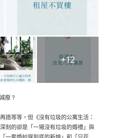
+
12
廢 ?
再造等等，但《沒有垃圾的公寓生活：
深刻的卻是「一場沒有垃圾的婚禮」與
「一套婚紗穿到底的新娘」和「只花