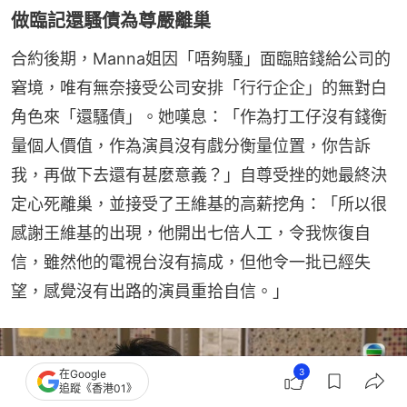
做臨記還騷債為尊嚴離巢
合約後期，Manna姐因「唔夠騷」面臨賠錢給公司的
窘境，唯有無奈接受公司安排「行行企企」的無對白
角色來「還騷債」。她嘆息：「作為打工仔沒有錢衡
量個人價值，作為演員沒有戲分衡量位置，你告訴
我，再做下去還有甚麼意義？」自尊受挫的她最終決
定心死離巢，並接受了王維基的高薪挖角：「所以很
感謝王維基的出現，他開出七倍人工，令我恢復自
信，雖然他的電視台沒有搞成，但他令一批已經失
望，感覺沒有出路的演員重拾自信。」
3
在Google
追蹤《香港01》