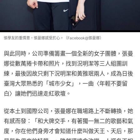
張學友的重情意，張曼娜感受於心。（Facebook@張曼娜）
與此同時，公司準備籌畫一個全新的女子團體，張曼
娜從數萬捲卡帶和照片，找到況明潔等三人組團訓
練，最後因故只剩下況明潔和黃雅珉兩人，成為日後
臺灣大眾熟悉的「城市少女」，一曲〈年輕不要留
白〉讓她們迅速走紅歌壇。
從本土到國際公司，張曼娜在職場路上不斷轉換，她
有感而發：「和大牌交手，有著獨一無二的歌藝和氣
度，你在他們身旁才會知道什麼叫做天王、天后，那