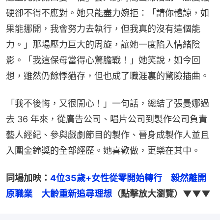
硬卻不得不應對。她只能盡力婉拒：「請你體諒，如
果能挪開，我會努力去執行，但我真的沒有這個能
力。」那場壓力巨大的周旋，讓她一度陷入情緒陰
影。「我這保母當得心驚膽戰！」她笑說，如今回
想，雖然仍餘悸猶存，但也成了職涯裏的驚險插曲。
「我不後悔，又很開心！」一句話，總結了張曼娜過
去 36 年來，從廣告公司、唱片公司到製作公司負責
藝人經紀、參與戲劇節目的製作、晉身成製作人並且
入圍金鐘獎的全部經歷。她喜歡做，更樂在其中。
同場加映：
4位35歲+女性從零開始轉行　毅然離開
原職業　大齡重新追尋理想
（點擊放大瀏覽）▼▼▼