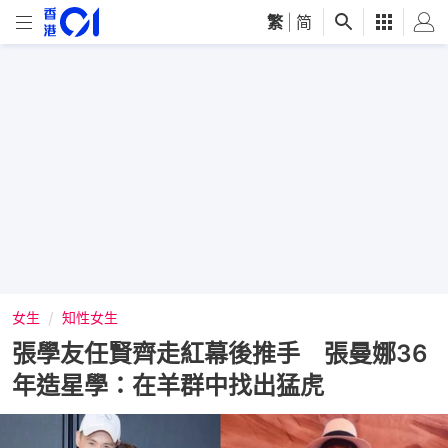
繁
|
简
女生
知性女生
張學友任賢齊走紅幕後推手 張曼娜36
年造星學：在羊群中找出猛虎