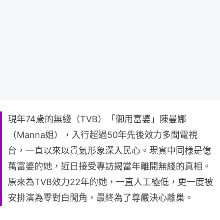
現年74歲的無綫（TVB）「御用富婆」陳曼娜
（Manna姐），入行超過50年先後效力多間電視
台，一直以來以貴氣形象深入民心。現實中同樣是億
萬富婆的她，近日接受專訪揭當年離開無綫的真相。
原來為TVB效力22年的她，一直人工極低，更一度被
安排演為零對白閒角，最終為了尊嚴決心離巢。