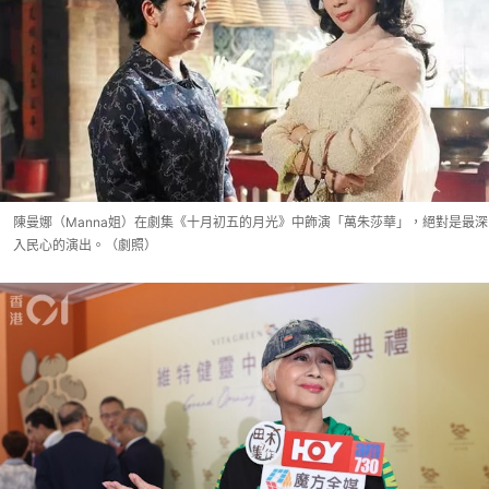
陳曼娜（Manna姐）在劇集《十月初五的月光》中飾演「萬朱莎華」，絕對是最深
入民心的演出。（劇照）