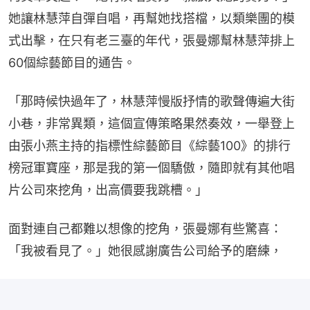
她讓林慧萍自彈自唱，再幫她找搭檔，以類樂團的模
式出擊，在只有老三臺的年代，張曼娜幫林慧萍排上
60個綜藝節目的通告。
「那時候快過年了，林慧萍慢版抒情的歌聲傳遍大街
小巷，非常異類，這個宣傳策略果然奏效，一舉登上
由張小燕主持的指標性綜藝節目《綜藝100》的排行
榜冠軍寶座，那是我的第一個驕傲，隨即就有其他唱
片公司來挖角，出高價要我跳槽。」
面對連自己都難以想像的挖角，張曼娜有些驚喜：
「我被看見了。」她很感謝廣告公司給予的磨練，