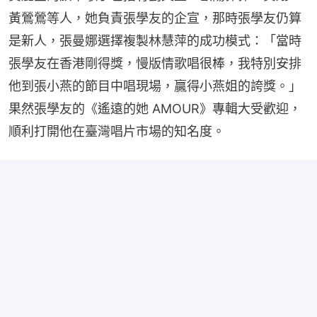
黃鶯鶯等人，她負責張學友的企宣，那時張學友仍算
是新人，張曼娜選擇複製林慧萍的成功模式：「當時
張學友在香港剛得獎，慢版情歌唱很棒，我特別安排
他到張小燕的節目中唱現場，贏得小燕姐的誇獎。」
果然張學友的《遙遠的她 AMOUR》專輯大受歡迎，
順利打開他在臺灣唱片市場的知名度。