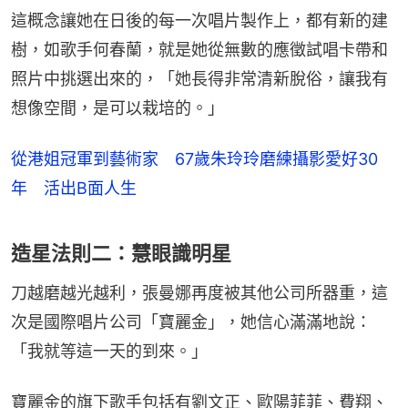
這概念讓她在日後的每一次唱片製作上，都有新的建
樹，如歌手何春蘭，就是她從無數的應徵試唱卡帶和
照片中挑選出來的，「她長得非常清新脫俗，讓我有
想像空間，是可以栽培的。」
從港姐冠軍到藝術家 67歲朱玲玲磨練攝影愛好30
年 活出B面人生
造星法則二：慧眼識明星
刀越磨越光越利，張曼娜再度被其他公司所器重，這
次是國際唱片公司「寶麗金」，她信心滿滿地說：
「我就等這一天的到來。」
寶麗金的旗下歌手包括有劉文正、歐陽菲菲、費翔、