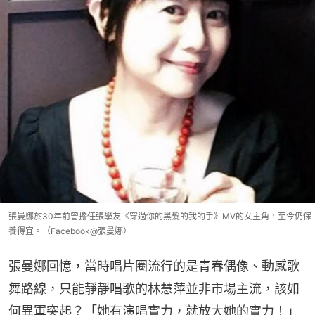
張曼娜於30年前曾擔任張學友《穿過你的黑髮的我的手》MV的女主角，至今仍保
養得宜。（Facebook@張曼娜）
張曼娜回憶，當時唱片圈流行的是青春偶像、動感歌
舞路線，只能靜靜唱歌的林慧萍並非市場主流，該如
何異軍突起？「她有演唱實力，就放大她的實力！」