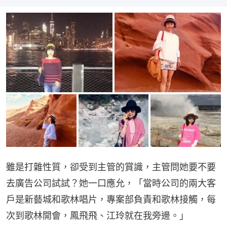
雖是打雜性質，卻受到主管的賞識，主管問她要不要
去廣告公司試試？她一口應允，「當時公司的兩大客
戶是新藝城和歌林唱片，專案部負責和歌林接觸，每
次到歌林開會，鳳飛飛、江玲就在我旁邊。」