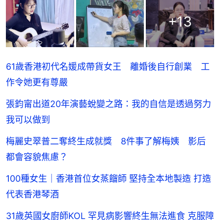
+
13
61歲香港初代名媛成帶貨女王 離婚後自行創業 工
作令她更有尊嚴
張鈞甯出道20年演藝蛻變之路：我的自信是透過努力
我可以做到
梅麗史翠普二奪終生成就獎 8件事了解梅姨 影后
都會容貌焦慮？
100種女生｜香港首位女蒸餾師 堅持全本地製造 打造
代表香港琴酒
31歲英國女廚師KOL 罕見病影響終生無法進食 克服障