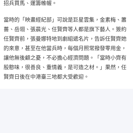
招兵買馬、運籌帷幄。
當時的「映畫經紀部」可說是巨星雲集，金素梅、蕭
薔、岳翎、張晨光、任賢齊等人都是旗下藝人。簽約
任賢齊前，張曼娜特地到劇組遞名片，告訴任賢齊她
的來意，甚至在他當兵時，每個月照常撥發零用金，
讓他無後顧之憂，不必擔心經濟問題。「當時小齊有
股憨味，很善良、重情義，是可造之材。」果然，任
賢齊日後在中港臺三地都大受歡迎。