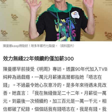
陳曼娜keep得勁好！咁多年都冇乜點變。（資料圖片）
效力無綫22年傾續約僅加薪300
陳曼娜早前接受《明周》專訪，透露90年代加入TVB
純粹為過戲癮，一萬元月薪連高層都指她「唔志在
錢」。不過最令她心灰意冷的，是多年來待遇未見改
善，她直言：「我在無綫做足二十二年，月薪從一萬
元，到最後一次傾續約，加三百元是一萬一千元，相
信都破了紀錄，個個話我有錢唔志在，我是有錢，我