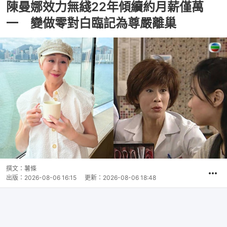
陳曼娜效力無綫22年傾續約月薪僅萬
一 變做零對白臨記為尊嚴離巢
撰文：
薯條
出版：
2026-08-06 16:15
更新：
2026-08-06 18:48