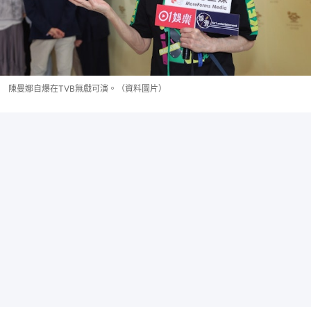
陳曼娜自爆在TVB無戲可演。（資料圖片）