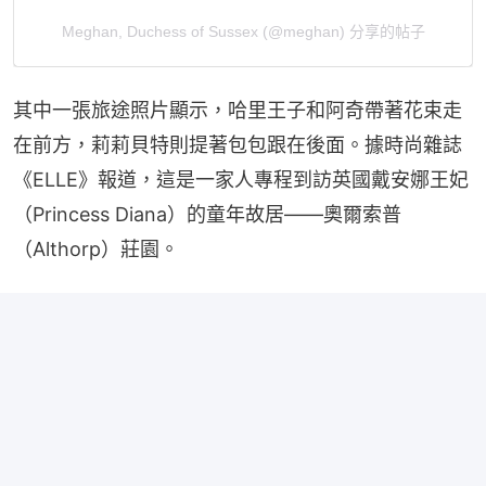
Meghan, Duchess of Sussex (@meghan) 分享的帖子
其中一張旅途照片顯示，哈里王子和阿奇帶著花束走
在前方，莉莉貝特則提著包包跟在後面。據時尚雜誌
《ELLE》報道，這是一家人專程到訪英國戴安娜王妃
（Princess Diana）的童年故居——奧爾索普
（Althorp）莊園。