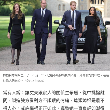
梅根自嫁給哈里王子王不足一年，已經不斷傳出負面消息，外界亦對她吐槽，種種
行為大失民心。（Getty Image）
常有人說：讓丈夫跟家人的關係生矛盾，從中挑撥離
間，製造雙方看對方不順眼的情緒，這類媳婦是最不
得人心。或許梅根正正如此，導致她一直負評如潮得