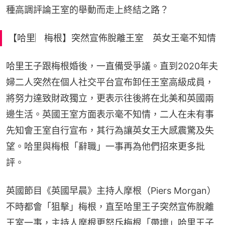
種高調評論王室的舉動而走上終結之路？
【哈里︳梅根】突然宣佈脫離王室 英女王毫不知情
哈里王子跟梅根婚後，一直備受爭議。直到2020年夫
婦二人突然在個人社交平台宣布卸任王室高級成員，
將努力達致財政獨立，更表示往後將在北美和英國兩
邊生活。英國王室方面表示毫不知情，二人在未有事
先知會王室自行宣布，其行為讓英女王大感震驚及失
望。哈里與梅根「辭職」一事再為他們招來更多批
評。
英國節目《英國早晨》主持人摩根（Piers Morgan）
不時都會「狙擊」梅根，直至哈里王子突然宣佈脫離
王室一事，主持人摩根更怒斥梅根「帶壞」哈里王子