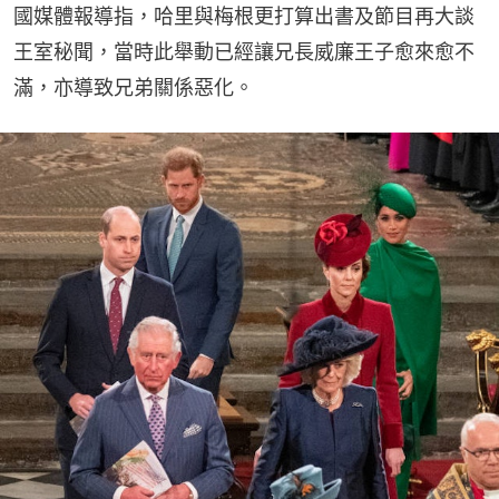
國媒體報導指，哈里與梅根更打算出書及節目再大談
王室秘聞，當時此舉動已經讓兄長威廉王子愈來愈不
滿，亦導致兄弟關係惡化。