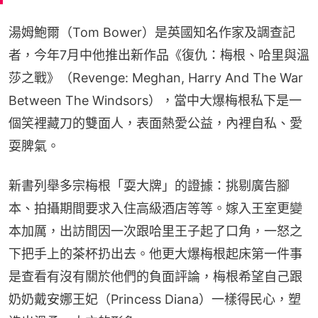
湯姆鮑爾（Tom Bower）是英國知名作家及調查記
者，今年7月中他推出新作品《復仇：梅根、哈里與溫
莎之戰》（Revenge: Meghan, Harry And The War 
Between The Windsors），當中大爆梅根私下是一
個笑裡藏刀的雙面人，表面熱愛公益，內裡自私、愛
耍脾氣。
新書列舉多宗梅根「耍大牌」的證據：挑剔廣告腳
本、拍攝期間要求入住高級酒店等等。嫁入王室更變
本加厲，出訪間因一次跟哈里王子起了口角，一怒之
下把手上的茶杯扔出去。他更大爆梅根起床第一件事
是查看有沒有關於他們的負面評論，梅根希望自己跟
奶奶戴安娜王妃（Princess Diana）一樣得民心，塑