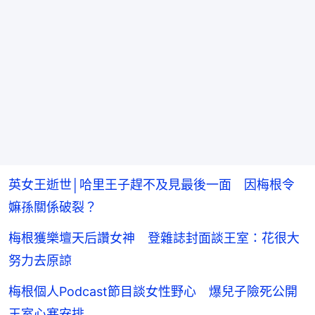
英女王逝世│哈里王子趕不及見最後一面 因梅根令
嫲孫關係破裂？
梅根獲樂壇天后讚女神 登雜誌封面談王室：花很大
努力去原諒
梅根個人Podcast節目談女性野心 爆兒子險死公開
王室心寒安排