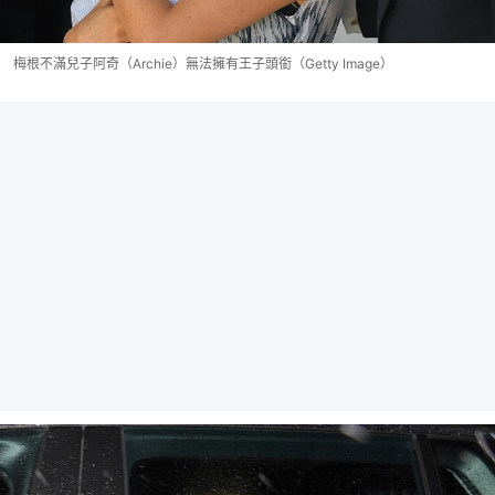
梅根不滿兒子阿奇（Archie）無法擁有王子頭銜（Getty Image）