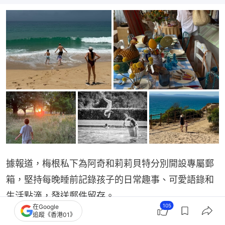
據報道，梅根私下為阿奇和莉莉貝特分別開設專屬郵
箱，堅持每晚睡前記錄孩子的日常趣事、可愛語錄和
生活點滴，發送郵件留存。
105
在Google
追蹤《香港01》
哈里王子攜梅根和兒女拜訪英王查理斯三世 4年多