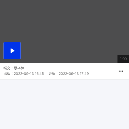
播
放
1:00
總
影
共
片
時
撰文：
夏子婷
間
出版：
2022-09-13 16:45
更新：
2022-09-13 17:49