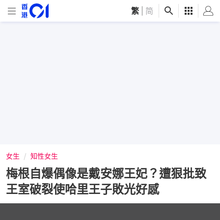
繁
|
简
女生
知性女生
梅根自爆偶像是戴安娜王妃？遭狠批致
王室破裂使哈里王子敗光好感