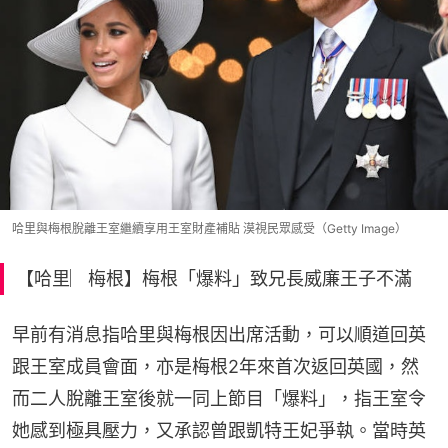
哈里與梅根脫離王室繼續享用王室財產補貼 漠視民眾感受（Getty Image）
【哈里︳梅根】梅根「爆料」致兄長威廉王子不滿
早前有消息指哈里與梅根因出席活動，可以順道回英
跟王室成員會面，亦是梅根2年來首次返回英國，然
而二人脫離王室後就一同上節目「爆料」，指王室令
她感到極具壓力，又承認曾跟凱特王妃爭執。當時英