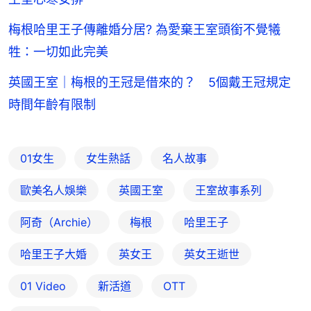
梅根哈里王子傳離婚分居? 為愛棄王室頭銜不覺犧
牲：一切如此完美
英國王室｜梅根的王冠是借來的？ 5個戴王冠規定
時間年齡有限制
01女生
女生熱話
名人故事
歐美名人娛樂
英國王室
王室故事系列
阿奇（Archie）
梅根
哈里王子
哈里王子大婚
英女王
英女王逝世
01 Video
新活道
OTT