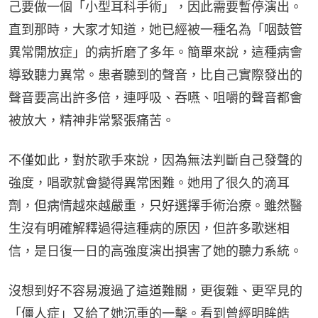
己要做一個「小型耳科手術」，因此需要暫停演出。
直到那時，大家才知道，她已經被一種名為「咽鼓管
異常開放症」的病折磨了多年。簡單來說，這種病會
導致聽力異常。患者聽到的聲音，比自己實際發出的
聲音要高出許多倍，連呼吸、吞嚥、咀嚼的聲音都會
被放大，精神非常緊張痛苦。
不僅如此，對於歌手來說，因為無法判斷自己發聲的
強度，唱歌就會變得異常困難。她用了很久的滴耳
劑，但病情越來越嚴重，只好選擇手術治療。雖然醫
生沒有明確解釋過得這種病的原因，但許多歌迷相
信，是日復一日的高強度演出損害了她的聽力系統。
沒想到好不容易渡過了這道難關，更復雜、更罕見的
「僵人症」又給了她沉重的一擊。看到曾經明眸皓