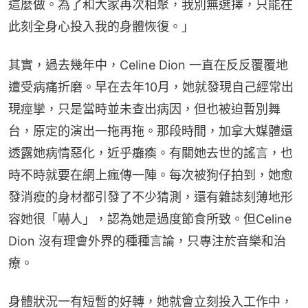
這麼做。為了和大家再次相聚，我別無選擇，只能在
此刻全身心投入我的身體恢復。」
其實，過去幾年中，Celine Dion 一直在反反覆覆地
遭受病痛折磨。早在去年10月，她就發現自己經常出
現痙攣，只是當時並未查出病因，但也被迫暫別舞
台，原定的演出一拖再拖。那段時間，加拿大媒體還
透露她病情惡化，近乎癱瘓。有關她去世的謠言，也
時不時就要在網上瘋傳一陣。每次被狗仔拍到，她愈
發消瘦的身材都引發了不少猜測，還有雜誌刻薄地形
容她很「嚇人」，認為她是過度節食所致。但Celine 
Dion 沒有理會外界的種種言論，只專注於音樂和治
療。
身體狀況一有短暫的好轉，她就會立刻投入工作中，