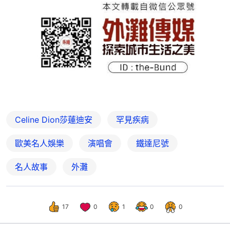
Celine Dion莎蓮迪安
罕見疾病
歐美名人娛樂
演唱會
鐵達尼號
名人故事
外灘
17
0
1
0
0