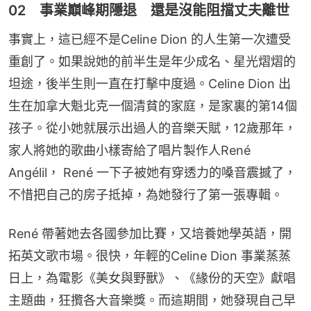
02 事業巔峰期隱退 還是沒能阻擋丈夫離世
事實上，這已經不是Celine Dion 的人生第一次遭受
重創了。如果說她的前半生是年少成名、星光熠熠的
坦途，後半生則一直在打擊中度過。Celine Dion 出
生在加拿大魁北克一個清貧的家庭，是家裏的第14個
孩子。從小她就展示出過人的音樂天賦，12歲那年，
家人將她的歌曲小樣寄給了唱片製作人René 
Angélil， René 一下子被她有穿透力的嗓音震撼了，
不惜把自己的房子抵掉，為她發行了第一張專輯。
René 帶著她去各國參加比賽，又培養她學英語，開
拓英文歌市場。很快，年輕的Celine Dion 事業蒸蒸
日上，為電影《美女與野獸》、《緣份的天空》獻唱
主題曲，狂攬各大音樂獎。而這期間，她發現自己早