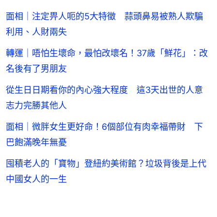
面相｜注定畀人呃的5大特徵 蒜頭鼻易被熟人欺騙
利用、人財兩失
轉運｜唔怕生壞命，最怕改壞名！37歲「鮮花」：改
名後有了男朋友
從生日日期看你的內心強大程度 這3天出世的人意
志力完勝其他人
面相｜微胖女生更好命！6個部位有肉幸福帶財 下
巴飽滿晚年無憂
囤積老人的「寶物」登紐約美術館？垃圾背後是上代
中國女人的一生