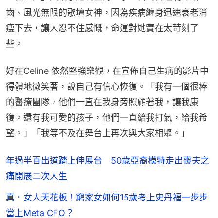
齒、風光無限的歌壇女神，因為疾病纏身迅速衰老消
瘦下去，讓人忍不住感慨，命運對她實在太苛刻了
些。
好在Celine 依然堅強樂觀，在宣佈自己生病的影片中
得體地微笑著，說自己有信心恢復。「我有一個很棒
的醫療團隊，他們一直在我身旁照顧著我，讓我康
復。還有我可愛的孩子，他們一直給我打氣，給我希
望。」「我等不及在舞台上再次與大家相聚。」
年過半百出道踏上伸展台 50歲亞裔模特走出喪夫之
痛開展二次人生
真．女人天花板！窮家女如何15歲考上史丹福一步步
當上Meta CFO？