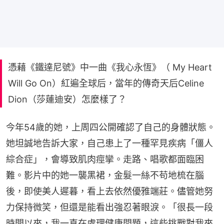
憑藉《鐵達尼號》中一曲《我心永恆》（ My Heart
Will Go On）紅遍全球后，當年的傳奇天后Celine
Dion（莎蓮迪安）怎麼樣了？
今年54歲的她，上周四公開確認了自己的身體狀態。
她坦誠地告訴大家，自己患上了一種罕見疾病「僵人
綜合症」，會導致肌肉痙攣。走路、唱歌都面臨困
難。影片中的她一襲黑裙，金髮一絲不苟地梳在腦
後，即使美人遲暮，看上去依然優雅端莊。儘管她努
力保持微笑，但還是能看出強忍著眼淚。「很長一段
時間以來，我一直在處理健康問題，這些挑戰對我來