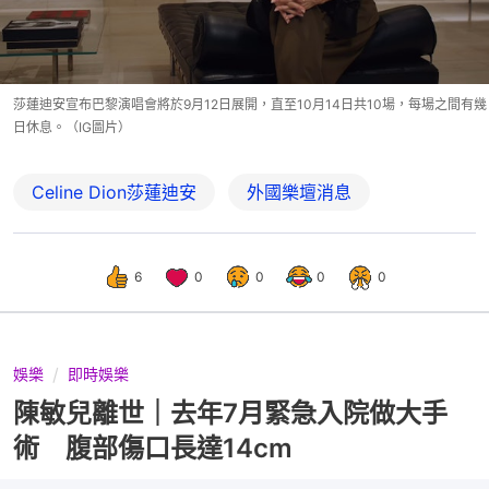
莎蓮迪安宣布巴黎演唱會將於9月12日展開，直至10月14日共10場，每場之間有幾
日休息。（IG圖片）
Celine Dion莎蓮迪安
外國樂壇消息
6
0
0
0
0
娛樂
即時娛樂
陳敏兒離世｜去年7月緊急入院做大手
術 腹部傷口長達14cm