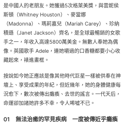
是中國人的老朋友。她獲過5次格萊美獎，與雲妮侯
斯頓（Whitney Houston）、麥當娜
（Madonna）、瑪莉嘉兒（Mariah Carey）、珍納
積遜（Janet Jackson）齊名，是全球最暢銷的女歌
手之一，年收入高達5800萬美金。無數人奉她為偶
像。英國歌手 Adele，連她嚼過的口香糖都要小心收
藏起來，裱進畫框。
按說如今她正應該是像其他時代巨星一樣被供奉在神
壇上、享受成果的年紀，但近幾年，她的身體健康每
況愈下，數次被傳出癱瘓、去世的謠言。一代天后，
命運卻加諸她許多不幸，令人唏噓不已。
01 無法治癒的罕見疾病 一度被傳近乎癱瘓