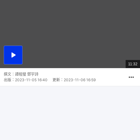
播
放
11:32
總
影
共
片
時
撰文：
譚皚璧 鄧宇詩
間
出版：
2023-11-05 16:40
更新：
2023-11-06 16:59