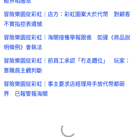
砸界相服眾
冒險樂園掟彩虹｜店方：彩虹圖案大於代幣 對顧客
不實指控表遺憾
冒險樂園掟彩虹｜海關接獲舉報跟進 如違《商品說
明條例》會執法
冒險樂園掟彩虹｜前員工承認「冇走趲位」 玩家：
靠職員主觀判斷
冒險樂園掟彩虹｜事主要求店經理用手放代幣都砸
界 已報警報海關