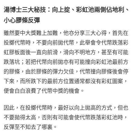
湯博士三大秘技：向上掟、彩虹池兩側佔地利、
小心膠條反彈
雖然要中大獎難上加難，他亦分享三大心得，首先在
投擲代幣時，不要向前拋代幣，此舉會令代幣跌落彩
虹膠板面後一直向前滑，滑向不明地方，甚至有可能
跌落坑；若把代幣向前拋亦有可能撞向彩虹池最前方
的膠條，由於膠條的彈力欠佳，代幣撞向膠條後會停
下來，而所跌下的最前方位置通常都沒有彩虹圖案，
便會白白浪費了代幣中獎的機會。
因此，在投擲代幣時，最好以向上拋高的方式，但也
不要拋得太高，否則有可能會使代幣跌落彩虹池時，
反彈至不知去了哪裏。