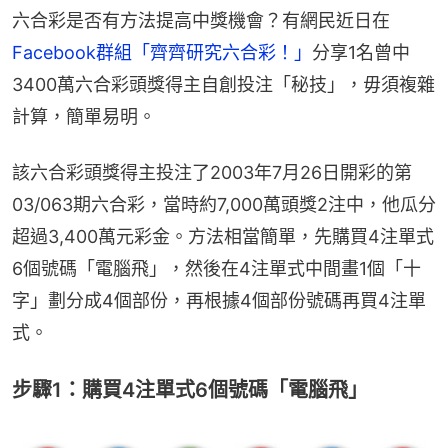
六合彩是否有方法提高中獎機會？有網民近日在
Facebook群組「齊齊研究六合彩！」
分享1名曾中
3400萬六合彩頭獎得主自創投注「秘技」，毋須複雜
計算，簡單易明。
該六合彩頭獎得主投注了2003年7月26日開彩的第
03/063期六合彩，當時約7,000萬頭獎2注中，他瓜分
超過3,400萬元彩金。方法相當簡單，先購買4注單式
6個號碼「電腦飛」，然後在4注單式中間畫1個「十
字」劃分成4個部份，再根據4個部份號碼再買4注單
式。
步驟1：購買4注單式6個號碼「電腦飛」