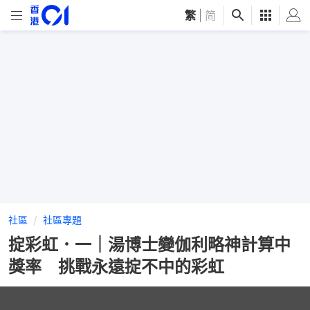
繁
|
简
社區
社區專題
掟彩虹．一｜湯博士變伽利略神計算中
獎率 挑戰永遠掟不中的彩虹