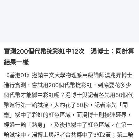
實測200個代幣掟彩虹中12次 湯博士：同計算
結果一樣
《香港01》邀請中文大學物理系高級講師湯兆昇博士
進行實測，嘗試用200個代幣掟彩虹，到底要花多少
個代幣才能擲中彩虹呢？湯博士與記者各先用50個代
幣進行第一輪試掟，大約花了50秒，記者率先「開
齋」擲中了彩虹的紅色區域，而湯博士則接連砸界，
經過一輪「熱身」，及後也擲中了紅色區域。在第一
輪試掟中，湯博士與記者合共擲中了3紅2黃；第二輪