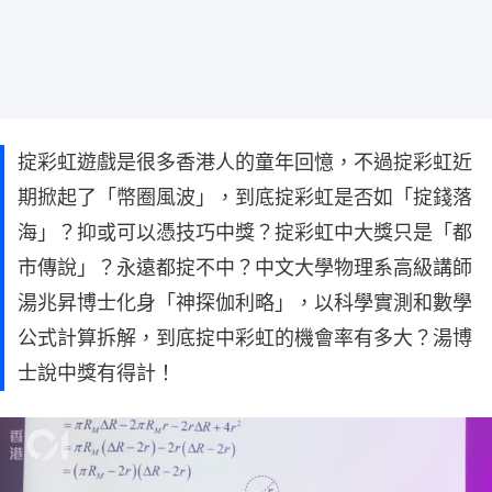
掟彩虹遊戲是很多香港人的童年回憶，不過掟彩虹近
期掀起了「幣圈風波」，到底掟彩虹是否如「掟錢落
海」？抑或可以憑技巧中獎？掟彩虹中大獎只是「都
市傳說」？永遠都掟不中？中文大學物理系高級講師
湯兆昇博士化身「神探伽利略」，以科學實測和數學
公式計算拆解，到底掟中彩虹的機會率有多大？湯博
士說中獎有得計！