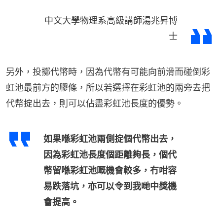
中文大學物理系高級講師湯兆昇博
士
另外，投擲代幣時，因為代幣有可能向前滑而碰倒彩
虹池最前方的膠條，所以若選擇在彩虹池的兩旁去把
代幣掟出去，則可以佔盡彩虹池長度的優勢。
如果喺彩虹池兩側掟個代幣出去，
因為彩虹池長度個距離夠長，個代
幣留喺彩虹池嘅機會較多，冇咁容
易跌落坑，亦可以令到我哋中獎機
會提高。