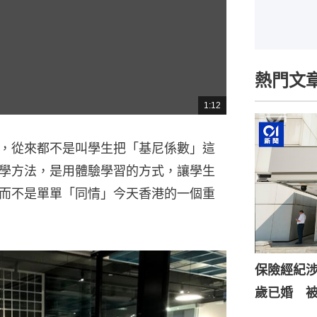
熱門文
1:12
總
共
時
間
，從來都不是叫學生把「基尼係數」這
學方法，是用體驗學習的方式，讓學生
而不是單單「同情」今天香港的一個重
保險經紀涉
歲已婚 