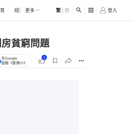
育
經濟
更多
01深圳
繁
觀點
|
简
健康
好食玩飛
登入
女
劏房貧窮問題
3
在Google
追蹤《香港01》