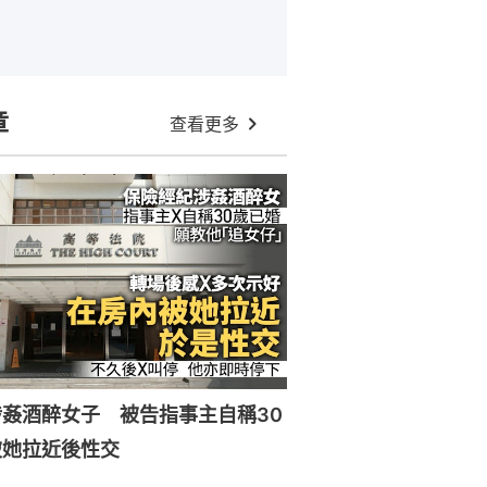
章
查看更多
姦酒醉女子 被告指事主自稱30
被她拉近後性交