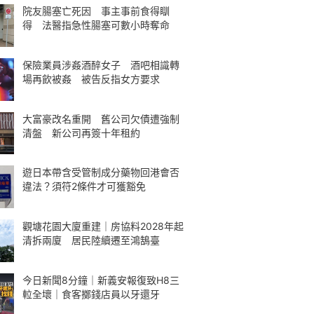
院友腸塞亡死因 事主事前食得瞓
得 法醫指急性腸塞可數小時奪命
保險業員涉姦酒醉女子 酒吧相識轉
場再飲被姦 被告反指女方要求
大富豪改名重開 舊公司欠債遭強制
清盤 新公司再簽十年租約
遊日本帶含受管制成分藥物回港會否
違法？須符2條件才可獲豁免
觀塘花園大廈重建｜房協料2028年起
清拆兩廈 居民陸續遷至鴻鵠臺
今日新聞8分鐘｜新義安報復致H8三
𨋢全壞｜食客擲錢店員以牙還牙