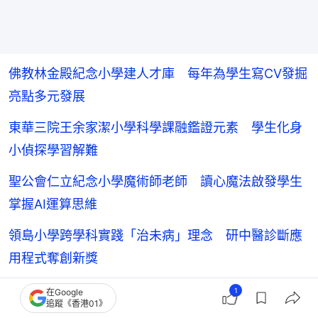
佛教林金殿紀念小學建人才庫 每年為學生寫CV發掘
亮點多元發展
東華三院王余家潔小學科學課融鑑證元素 學生化身
小偵探學習解難
聖公會仁立紀念小學魔術師老師 讀心魔法啟發學生
掌握AI運算思維
領島小學跨學科實踐「治未病」理念 研中醫診斷應
用程式奪創新獎
救世軍田家炳學校由上而下推AI行政系統 讓教師騰
1
在Google
追蹤《香港01》
出時間照顧學生