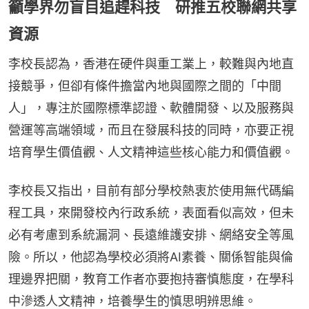
籲學界勿盲目追趕科技 研推五校聯網共享
資源
李校長認為，香港在硬件與重工業上，較難與內地直
接競爭，但卻有條件擔當內地與國際之間的「中間
人」，專注於國際標準認證、軟體開發、以及服務與
營運等高端領域，而且在發展科技的同時，亦要正視
培育學生價值觀、人文精神這些核心能力和價值觀。
李校長又指出，目前有部分學校熱衷於使用無代碼編
程工具，來開發校內行政系統，表面看似高效，但未
必有考慮到系統漏洞、長遠維護安排、網絡安全等風
險。所以，他認為學校必須將AI素養、關係智能與倫
理邊界把關，教育工作者亦要抱持審慎態度，在學科
中滲透人文精神，培養學生的慎思明辨思維。