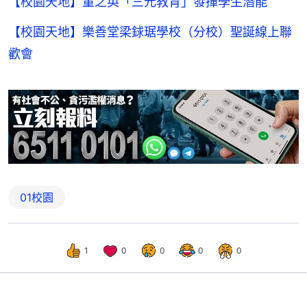
【校園天地】董之英「三元教育」發揮學生潛能
【校園天地】樂善堂梁銶琚學校（分校）聖誕線上聯
歡會
01校園
1
0
0
0
0