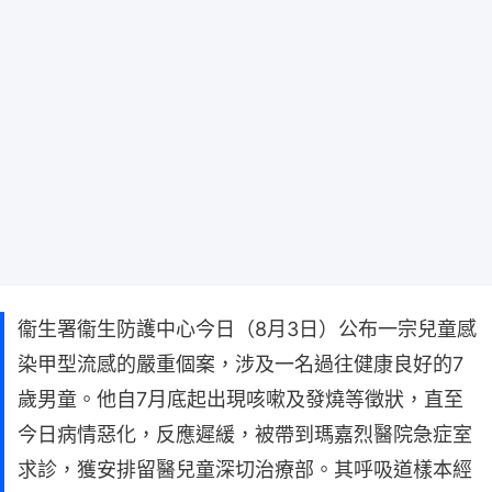
​衞生署衞生防護中心今日（8月3日）公布一宗兒童感
染甲型流感的嚴重個案，涉及一名過往健康良好的7
歲男童。他自7月底起出現咳嗽及發燒等徵狀，直至
今日病情惡化，反應遲緩，被帶到瑪嘉烈醫院急症室
求診，獲安排留醫兒童深切治療部。其呼吸道樣本經