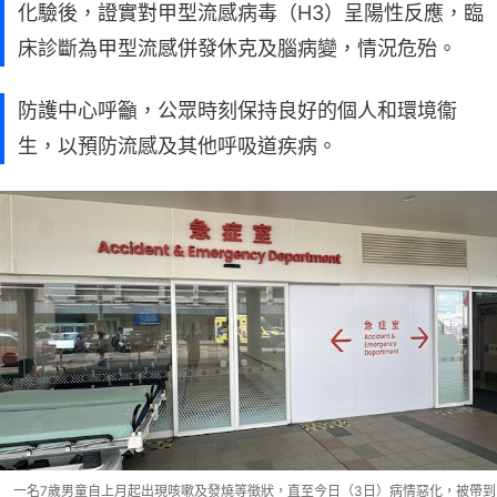
化驗後，證實對甲型流感病毒（H3）呈陽性反應，臨
床診斷為甲型流感併發休克及腦病變，情況危殆。
防護中心呼籲，公眾時刻保持良好的個人和環境衞
生，以預防流感及其他呼吸道疾病。
一名7歲男童自上月起出現咳嗽及發燒等徵狀，直至今日（3日）病情惡化，被帶到