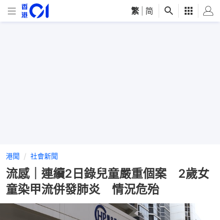
繁
|
简
港聞
社會新聞
流感｜連續2日錄兒童嚴重個案 2歲女
童染甲流併發肺炎 情況危殆