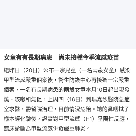
女童有有長期病患 尚未接種今季流感疫苗
繼昨日（20日）公布一宗兒童（一名兩歲女童）感染
甲型流感嚴重個案後，衞生防護中心再接獲一宗嚴重
個案，一名有長期病患的兩歲女童本月10日起出現發
燒、咳嗽和氣促，上周四（16日）到瑪嘉烈醫院急症
室求醫，需留院治理，目前情況危殆。她的鼻咽拭子
樣本經化驗後，證實對甲型流感（H1）呈陽性反應，
臨床診斷為甲型流感併發嚴重肺炎。