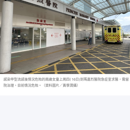
感染甲型流感後情況危殆的兩歲女童上周四( 16日)到瑪嘉烈醫院急症室求醫，需留
院治理，目前情況危殆。（資料圖片／黃學潤攝）