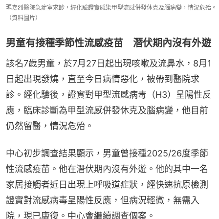
瑪嘉烈醫院急症室求診，經化驗證實感染甲型流感併發休克及腦病變，情況危殆。
（資料圖片）
男童有接種季節性流感疫苗 潛伏期內沒有外遊
該名7歲男童，於7月27日起出現咳嗽及流鼻水，8月1
日起出現發燒，直至今日病情惡化，被帶到醫院求
診。經化驗後，證實對甲型流感病毒（H3）呈陽性反
應，臨床診斷為甲型流感併發休克及腦病變，他目前
仍然留醫，情況危殆。
中心初步調查結果顯示，男童曾接種2025/26度季節
性流感疫苗。他在潛伏期內沒有外遊。他的其中一名
家居接觸者近日出現上呼吸道症狀，經快速抗原檢測
證實對流感病毒呈陽性反應，但病況輕微，無需入
院，現已康復。中心會繼續調查個案。