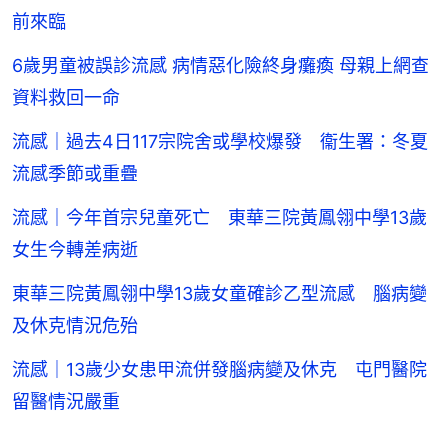
前來臨
6歲男童被誤診流感 病情惡化險終身癱瘓 母親上網查
資料救回一命
流感｜過去4日117宗院舍或學校爆發 衞生署：冬夏
流感季節或重疊
流感｜今年首宗兒童死亡 東華三院黃鳳翎中學13歲
女生今轉差病逝
東華三院黃鳳翎中學13歲女童確診乙型流感 腦病變
及休克情況危殆
流感｜13歲少女患甲流併發腦病變及休克 屯門醫院
留醫情況嚴重