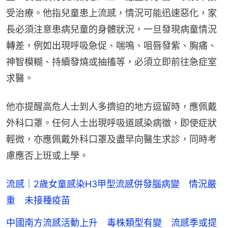
受治療。他指兒童患上流感，情況可能迅速惡化，家
長必須注意患病兒童的身體狀況，一旦發現病童情況
轉差，例如出現呼吸急促、喘鳴、咀唇發紫、胸痛、
神智模糊、持續發燒或抽搐等，必須立即前往急症室
求醫。
他亦提醒高危人士到人多擠迫的地方逗留時，應佩戴
外科口罩。任何人士出現呼吸道感染病徵，即使症狀
輕微，亦應佩戴外科口罩及盡早向醫生求診，同時考
慮應否上班或上學。
流感｜2歲女童感染H3甲型流感併發腦病變 情況嚴
重 未接種疫苗
中國南方流感活動上升 毒株類型有變 流感季或提