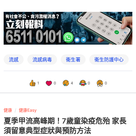
流感
流感病毒
衞生署
衞生防護中心
1
0
4
0
0
健康
健康Easy
夏季甲流高峰期！7歲童染疫危殆 家長
須留意典型症狀與預防方法