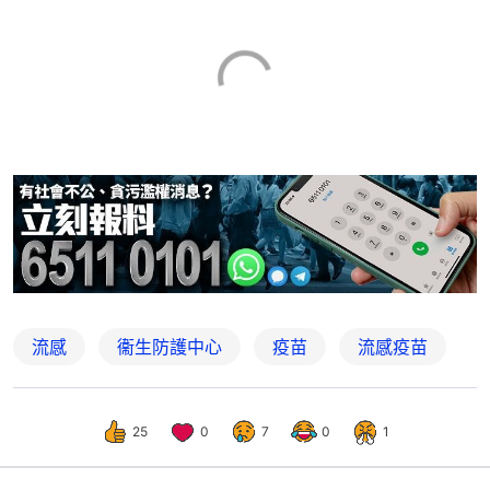
流感
衞生防護中心
疫苗
流感疫苗
25
0
7
0
1