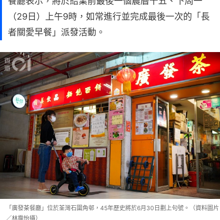
餐廳表示，將於結業前最後一個農曆十五、下周一
（29日）上午9時，如常進行並完成最後一次的「長
者關愛早餐」派發活動。
「廣發茶餐廳」位於荃灣石圍角邨，45年歷史將於6月30日劃上句號。（資料圖片
／林靄怡攝）