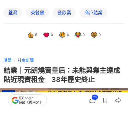
荃灣
茶餐廳
餐飲業
商戶結業
5
0
6
0
0
港聞
社會新聞
結業｜元朗燒賣皇后：未能與業主達成
貼近現實租金 38年歷史終止
20
在Google
追蹤《香港01》