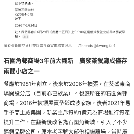
廣發茶餐廳於其社交媒體專頁宣佈結業消息。（Threads @kwong.fat）
石圍角邨商場3年前大翻新 廣發茶餐廳成僅存
兩間小店之一
餐廳於1981年創立，後來於2006年擴張，在葵盛東商
場開設分店（目前亦已歇業）。餐廳所在的石圍角邨
商場，2016年被領展賣予鄧成波家族，後者2021年易
手予高士威集團，新業主斥資約1億元為商場進行資產
提升工作，在翻新後改名為石圍角新城，引入了不少
連鎖品牌公司，原本老字號大部份相繼離場。當時廣