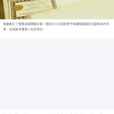
餐廳創立了優異成績獎勵計劃，贈送100元餐飲劵予就讀葵盛圍及石圍角邨內中
學、在班級考獲首三名的學生。