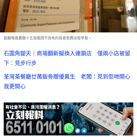
餐廳每逢農曆十五皆風雨不改地向長者免費派發早餐。
石圍角變天｜商場翻新擬換入連鎖店 僅兩小店被留
下：見步行步
荃灣茶餐廳廿萬飯劵贈優異生 老闆：見到佢哋開心
我更開心