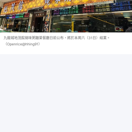
九龍城地茂館燒味粥麵茶餐廳日前公布，將於本周六（31日）結業。
（Openrice@hhing91）