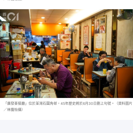
「廣發茶餐廳」位於荃灣石圍角邨，45年歷史將於6月30日劃上句號。（資料圖片
／林靄怡攝）