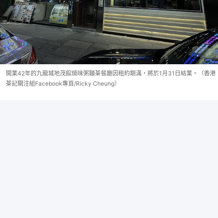
開業42年的九龍城地茂館燒味粥麵茶餐廳因租約期滿，將於1月31日結業。（香港
茶記關注組Facebook專頁/Ricky Cheung）