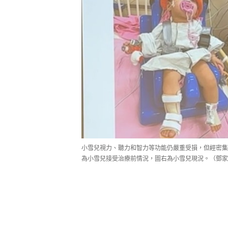
小雪兒視力、聽力和智力等功能仍嚴重受損，但經密集
為小雪兒接受治療前情況，圖右為小雪兒現況。（鄧家彪F