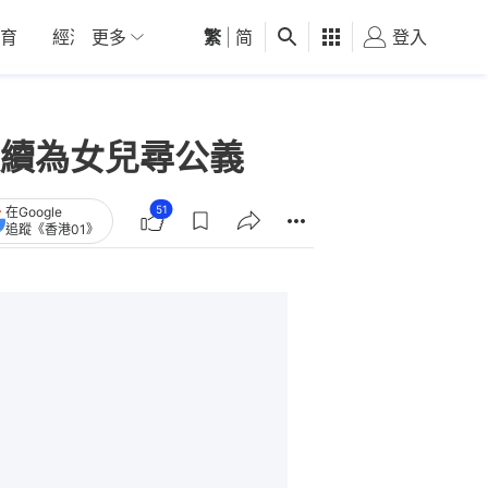
育
經濟
更多
01深圳
繁
觀點
|
简
健康
好食玩飛
登入
女
續為女兒尋公義
51
在Google
追蹤《香港01》