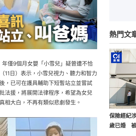
熱門文
，年僅9個月女嬰「小雪兒」疑曾遭不恰
（11日）表示，小雪兒視力、聽力和智力
後，已可在護具輔助下短暫站立並嘗試
批法援，將展開法律程序，希望為女兒
真相大白，不再有類似悲劇發生。
保險經紀涉
歲已婚 