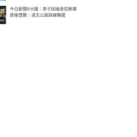
今日新聞8分鐘｜男子因噪音狂斬鄰
居後墮斃｜凌志公路踩線舞龍
:49