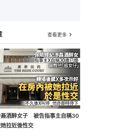
章
查看更多
姦酒醉女子 被告指事主自稱30
被她拉近後性交