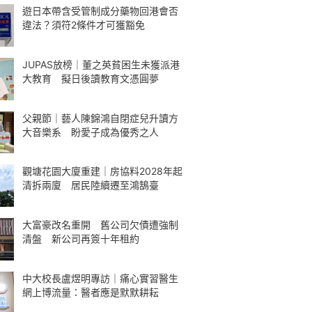
遊日本帶含受管制成分藥物回港會否
違法？須符2條件才可獲豁免
JUPAS放榜｜董之英貧困生未獲派港
大教育 擬日後讀教育文憑圓夢
父親節｜藝人陳錦鴻自閉症兒升讀方
大音樂系 盼愛子成為優秀之人
觀塘花園大廈重建｜房協料2028年起
清拆兩廈 居民陸續遷至鴻鵠臺
大富豪改名重開 舊公司欠債遭強制
清盤 新公司再簽十年租約
中大校長盧煜明專訪｜痛心實習醫生
網上博流量：醫者應是默默耕耘