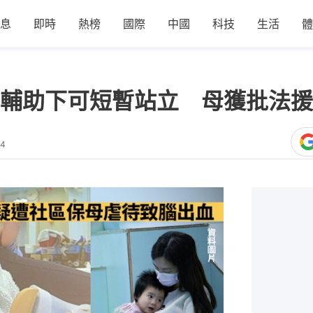
息
即時
熱榜
國際
中國
科技
生活
體
輔助下可短暫站立 母獲批法援
34