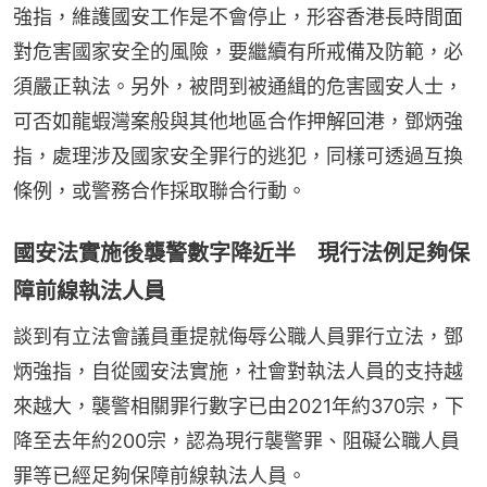
強指，維護國安工作是不會停止，形容香港長時間面
對危害國家安全的風險，要繼續有所戒備及防範，必
須嚴正執法。另外，被問到被通緝的危害國安人士，
可否如龍蝦灣案般與其他地區合作押解回港，鄧炳強
指，處理涉及國家安全罪行的逃犯，同樣可透過互換
條例，或警務合作採取聯合行動。
國安法實施後襲警數字降近半 現行法例足夠保
障前線執法人員
談到有立法會議員重提就侮辱公職人員罪行立法，鄧
炳強指，自從國安法實施，社會對執法人員的支持越
來越大，襲警相關罪行數字已由2021年約370宗，下
降至去年約200宗，認為現行襲警罪、阻礙公職人員
罪等已經足夠保障前線執法人員。