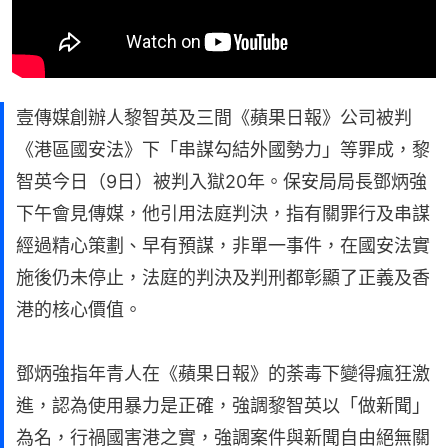
壹傳媒創辦人黎智英及三間《蘋果日報》公司被判
《港區國安法》下「串謀勾結外國勢力」等罪成，黎
智英今日（9日）被判入獄20年。保安局局長鄧炳強
下午會見傳媒，他引用法庭判決，指有關罪行及串謀
經過精心策劃、早有預謀，非單一事件，在國安法實
施後仍未停止，法庭的判決及判刑都彰顯了正義及香
港的核心價值。
鄧炳強指年青人在《蘋果日報》的荼毒下變得瘋狂激
進，認為使用暴力是正確，強調黎智英以「做新聞」
為名，行禍國害港之實，強調案件與新聞自由絕無關