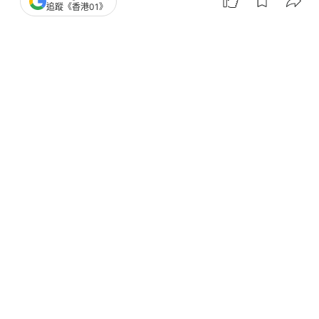
黎智英判囚20年｜各黨派支持量刑 葉劉：以健康不
追蹤《香港01》
佳求情毫無根據
黎智英案判刑 《國安法》四大範疇已有代表案件
黎案判刑最重
黎智英
鄧炳強
01 Video
我主場
18
0
0
1
3