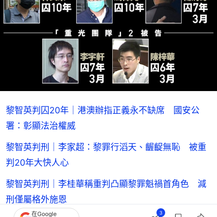
黎智英判囚20年｜港澳辦指正義永不缺席 國安公
署：彰顯法治權威
黎智英判刑｜李家超：黎罪行滔天、齷齪無恥 被重
判20年大快人心
黎智英判刑｜李桂華稱重判凸顯黎罪魁禍首角色 減
刑僅屬格外施恩
3
在Google