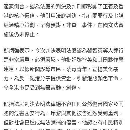
產黨倒台，認為法庭的判決及判刑都彰顯了正義及香
港的核心價值。他引用法庭判決，指有關罪行及串謀
經過精心策劃、早有預謀，非單一事件，在國安法實
施後仍未停止。
鄧炳強表示，今次判決表明法庭認為黎智英等人罪行
是非常嚴重，必須嚴懲。他批評黎智英和其團夥作惡
連連，以假新聞誤導市民、荼毒青年，宣揚美化暴
力，為反中亂港分子提供資金，引發港版顏色革命，
令全港市民受到無盡苦難、創傷。
他指法庭判決表明法律絕不容任何公然傷害國家及同
胞的危害國安行為，斥黎與其他被告雖然受到重判，
但對社會已造成無法彌補的傷害。他認為有市民特別