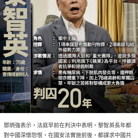
鄧炳強表示，法庭早前在判決中表明，黎智英長年都
對中國深懷怨恨，在國安法實施前後，都謀求中國共