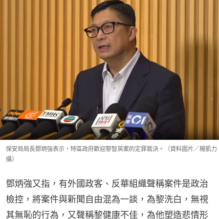
保安局局長鄧炳強表示，特區政府歡迎黎智英案的定罪裁決。（資料圖片／楊凱力
攝）
鄧炳強又指，有外國政客、反華組織聲稱案件是政治
檢控，將案件與新聞自由混為一談，為黎洗白，無視
其無恥的行為，又聲稱黎健康不佳，為他塑造悲情形