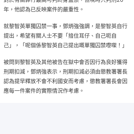
年，他認為已反映案件的嚴重性。
就黎智英單獨囚禁一事，鄧炳強強調，是黎智英自行
提出，希望有關人士不要「揞住耳仔、自己呃自
己」，「呢個係黎智英自己提出嘅單獨囚禁嚟㗎！」
被問到黎智英及其他被告在獄中會否因行為良好獲得
刑期扣減，鄧炳強表示，刑期扣減必須由懲教署署長
認為提早釋放不會不利國安而考慮，懲教署署長會因
應每一件案件的實際情況作考慮。