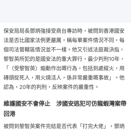
保安局局長鄧炳強接受商台專訪時，被問到香港國安
法是否比國家法例更嚴厲，稱每單案件情況不同，每
個司法管轄區情況並不一樣。他又引述法庭裁決指，
黎智英所犯的是國安法的重大罪行，最少判刑10年，
「（受黎智英）煽動作出嘅行為，包括到處縱火，用
磚頭掟死人，用火燒活人，係非常嚴重嘅事故」。他
認為，20年的判刑，反映案件的嚴重性。
維護國安不會停止 涉國安逃犯可仿龍蝦灣案帶
回港
被問到黎智英案件完結是否代表「打完大佬」，鄧炳