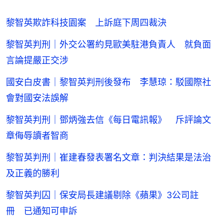
黎智英欺詐科技園案 上訴庭下周四裁決
黎智英判刑｜外交公署約見歐美駐港負責人 就負面
言論提嚴正交涉
國安白皮書｜黎智英判刑後發布 李慧琼：駁國際社
會對國安法誤解
黎智英判刑｜鄧炳強去信《每日電訊報》 斥評論文
章侮辱讀者智商
黎智英判刑｜崔建春發表署名文章：判決結果是法治
及正義的勝利
黎智英判囚｜保安局長建議剔除《蘋果》3公司註
冊 已通知可申訴