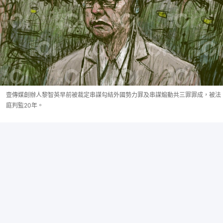
壹傳媒創辦人黎智英早前被裁定串謀勾結外國勢力罪及串謀煽動共三罪罪成，被法
庭判監20年。