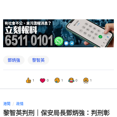
鄧炳強
黎智英
1
0
1
0
1
港聞
政情
黎智英判刑｜保安局長鄧炳強：判刑彰