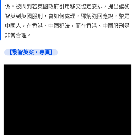
係。被問到若英國政府引用移交協定安排，提出讓黎
智英到英國服刑，會如何處理，鄧炳強回應說，黎是
中國人，在香港、中國犯法，而在香港、中國服刑是
非常合理。
【黎智英案・專頁】