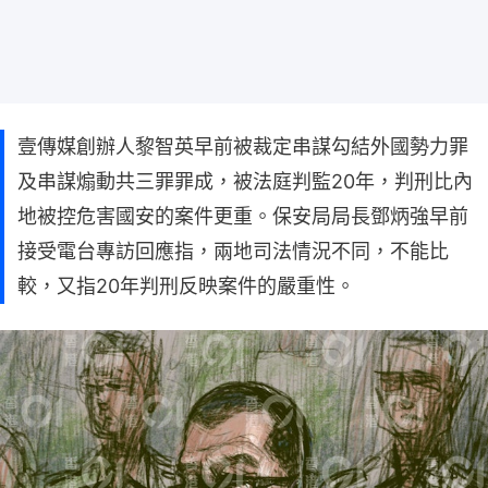
壹傳媒創辦人黎智英早前被裁定串謀勾結外國勢力罪
及串謀煽動共三罪罪成，被法庭判監20年，判刑比內
地被控危害國安的案件更重。保安局局長鄧炳強早前
接受電台專訪回應指，兩地司法情況不同，不能比
較，又指20年判刑反映案件的嚴重性。