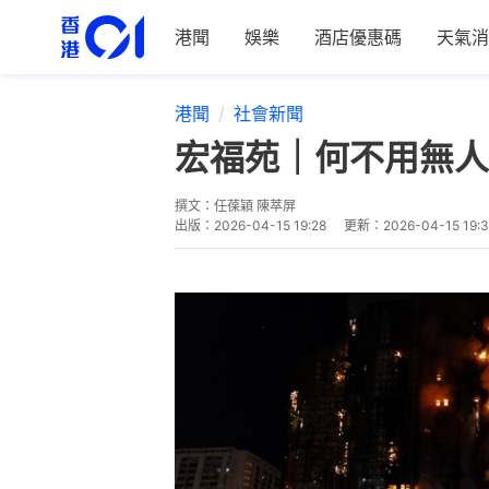
港聞
娛樂
酒店優惠碼
天氣消
港聞
社會新聞
宏福苑｜何不用無人
撰文：
任葆穎 陳萃屏
出版：
2026-04-15 19:28
更新：
2026-04-15 19: