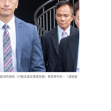
副消防總長（行動支援及專業發展）黃思律作供。（湯致遠