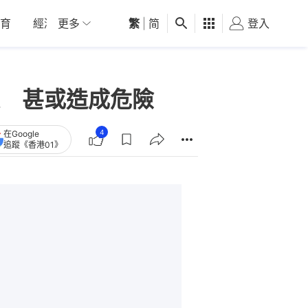
育
經濟
更多
01深圳
繁
觀點
|
简
健康
好食玩飛
登入
女
 甚或造成危險
4
在Google
追蹤《香港01》