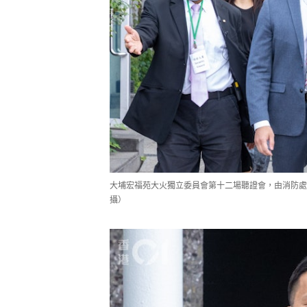
大埔宏福苑大火獨立委員會第十二場聽證會，由消防處
攝）