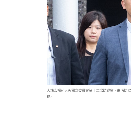
大埔宏福苑大火獨立委員會第十二場聽證會，由消防處
攝）