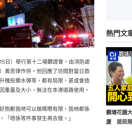
熱門文
15日）舉行第十二場聽證會，由消防處
）黃思律作供。他回應了坊間對當日救
升機投擲水彈等，都有局限，甚或會造
因重量及大小，無法在本港道路使用。
好抱歉我哋可以做嘅嘢有限，我哋都係
觀塘花園大
，「唔係等件事發生再去做。」
廈 居民