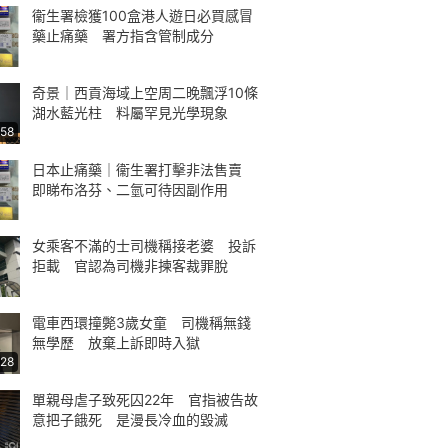
衞生署檢獲100盒港人遊日必買感冒
藥止痛藥 署方指含管制成分
奇景｜西貢海域上空周二晚飄浮10條
湖水藍光柱 料屬罕見光學現象
:58
日本止痛藥｜衞生署打擊非法售賣
即睇布洛芬、二氫可待因副作用
女乘客不滿的士司機稱接老婆 投訴
拒載 官認為司機非揀客裁罪脫
電車西環撞斃3歲女童 司機稱無錢
無學歷 放棄上訴即時入獄
:28
單親母虐子致死囚22年 官指被告故
意把子餓死 是漫長冷血的毀滅