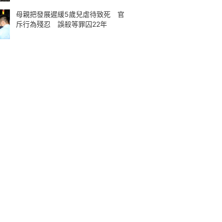
母親把發展遲緩5歲兒虐待致死 官
斥行為殘忍 誤殺等罪囚22年