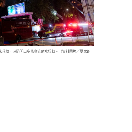
上仍未救熄，消防開出多條喉管射水撲救。（資料圖片／夏家朗