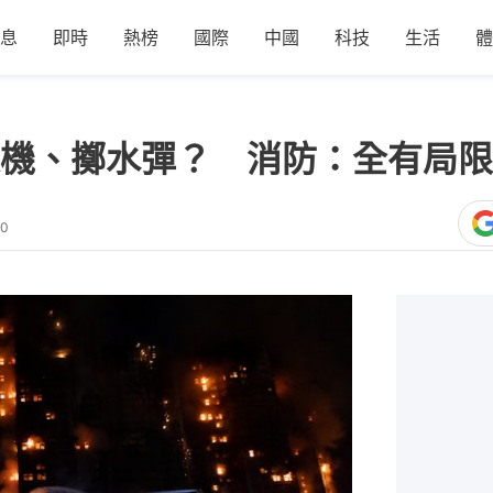
息
即時
熱榜
國際
中國
科技
生活
體
機、擲水彈？ 消防：全有局限
30