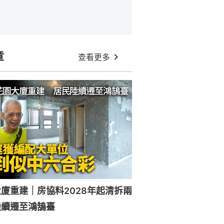
章
查看更多
廈重建｜房協料2028年起清拆兩
陸續遷至鴻鵠臺