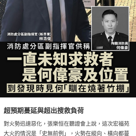
超預期蔓延與超出搜救負荷
對火勢迅速惡化，張樂恒在聽證會上說，這次宏福苑
大火的情況是「史無前例」，火勢在縱向、橫向都蔓