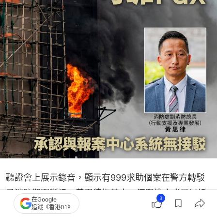
聽證會上展示錄音，顯示有999求助個案在警方轉駁
予消防期間斷訊，黃思律指其中一個跟進方式是以紙
3
在Google
本形式將資料傳真予消防，又確認警方及消防之間的
追蹤《香港01》