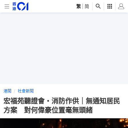
繁
|
简
港聞
社會新聞
宏福苑聽證會・消防作供｜無通知居民
方案 對何偉豪位置毫無頭緒