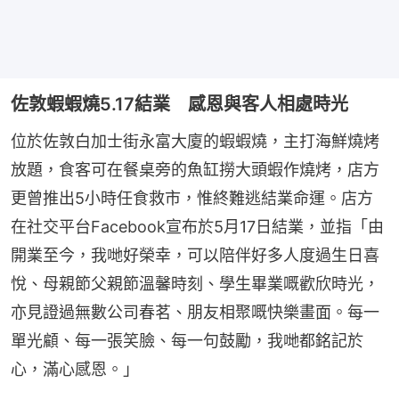
佐敦蝦蝦燒5.17結業 感恩與客人相處時光
位於佐敦白加士街永富大廈的蝦蝦燒，主打海鮮燒烤
放題，食客可在餐桌旁的魚缸撈大頭蝦作燒烤，店方
更曾推出5小時任食救市，惟終難逃結業命運。店方
在社交平台Facebook宣布於5月17日結業，並指「由
開業至今，我哋好榮幸，可以陪伴好多人度過生日喜
悅、母親節父親節溫馨時刻、學生畢業嘅歡欣時光，
亦見證過無數公司春茗、朋友相聚嘅快樂畫面。每一
單光顧、每一張笑臉、每一句鼓勵，我哋都銘記於
心，滿心感恩。」