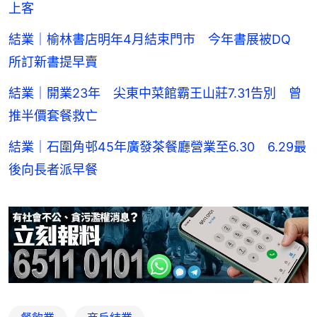
上客
結業｜榆林書店明年4月結束門市 今年書展被DQ
所訂新書提早賣
結業｜開業23年 尖東中菜館霸王山莊7.31告別 曾
推半價套餐救亡
結業｜石圍角邨45年廣發茶餐廳營業至6.30 6.29最
後向長者派早餐