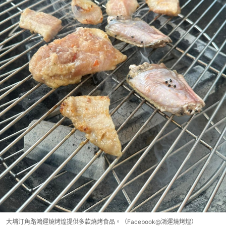
大埔汀角路鴻運燒烤煌提供多款燒烤食品。（Facebook@鴻運燒烤煌）