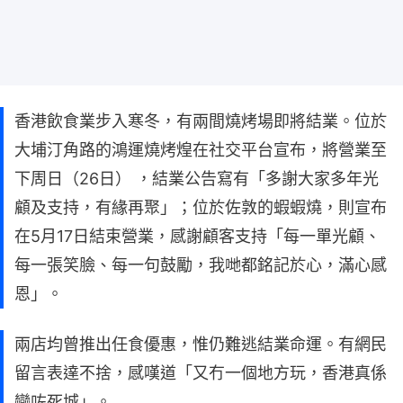
香港飲食業步入寒冬，有兩間燒烤場即將結業。位於
大埔汀角路的鴻運燒烤煌在社交平台宣布，將營業至
下周日（26日） ，結業公告寫有「多謝大家多年光
顧及支持，有緣再聚」；位於佐敦的蝦蝦燒，則宣布
在5月17日結束營業，感謝顧客支持「每一單光顧、
每一張笑臉、每一句鼓勵，我哋都銘記於心，滿心感
恩」。
兩店均曾推出任食優惠，惟仍難逃結業命運。有網民
留言表達不捨，感嘆道「又冇一個地方玩，香港真係
變咗死城」。