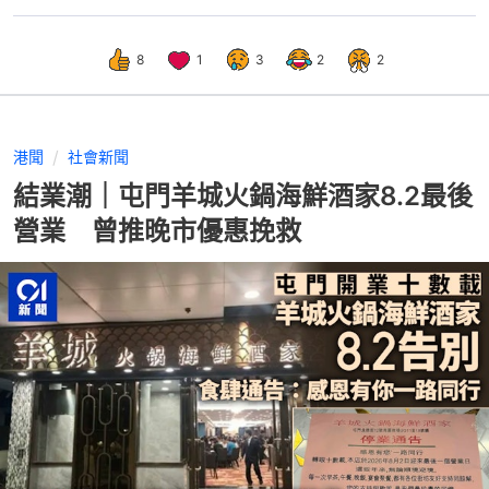
8
1
3
2
2
港聞
社會新聞
結業潮｜屯門羊城火鍋海鮮酒家8.2最後
營業 曾推晚市優惠挽救