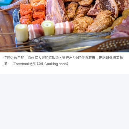
位於佐敦白加士街永富大廈的蝦蝦燒，曾推出5小時任食救市，惟終難逃結業命
運。（Facebook@蝦蝦燒 Cooking haha）