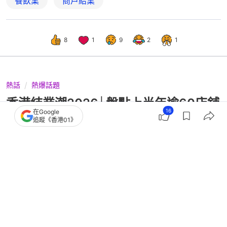
餐飲業
商戶結業
8
1
9
2
1
熱話
熱爆話題
香港結業潮2026│盤點上半年逾60店舖
16
在Google
結業！不敵北上熱潮+業主加租
追蹤《香港01》