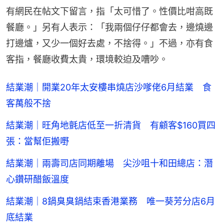
有網民在帖文下留言，指「太可惜了。性價比咁高既
餐廳。」另有人表示：「我兩個仔仔都會去，邊燒邊
打邊爐，又少一個好去處，不捨得。」不過，亦有食
客指，餐廳收費太貴，環境較迫及嘈吵。
結業潮｜開業20年太安樓串燒店沙嗲佬6月結業 食
客萬般不捨
結業潮｜旺角地氈店低至一折清貨 有顧客$160買四
張：當幫佢搬嘢
結業潮｜兩壽司店同期離場 尖沙咀十和田總店：潛
心鑽研醋飯溫度
結業潮｜8鍋臭臭鍋結束香港業務 唯一葵芳分店6月
底結業