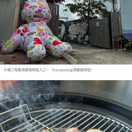
大埔汀角路鴻運燒烤煌入口。（Facebook@鴻運燒烤煌）