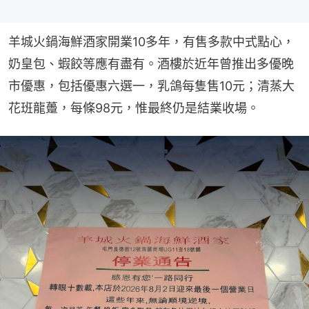
羊城火鍋海鮮酒家開業10多年，有售多款中式點心，
奶皇包、蝦餃等應有盡有。酒樓於近年曾推出多優晚
市優惠，包括優惠六選一，乳鴿每隻售10元；清蒸大
花班龍躉，每條98元，惟最終仍是結業收場。