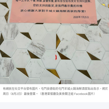
有網民在社交平台發布圖片，屯門良德街的屯門羊城火鍋海鮮酒家貼出告示，將於
周日（8月2日）最後營業。（香港茶餐廳及美食關注組 Facebook圖片）