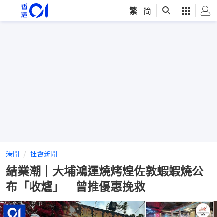
繁
|
简
港聞
社會新聞
結業潮｜大埔鴻運燒烤煌佐敦蝦蝦燒公
布「收爐」 曾推優惠挽救