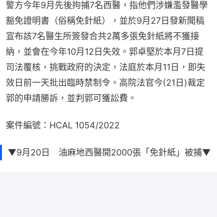
警方今年9月先後拘捕7名西醫，指他們涉嫌濫發醫學
豁免證明書（俗稱免針紙），並於9月27日發新聞稿
宣布該7名醫生所簽發合共2萬多張免針紙將不獲接
納，並會在今年10月12日失效。郭卓堅於本月7日提
司法覆核，挑戰政府的決定，法庭於本月11日，即失
效日前一天批出臨時禁制令。高院法官今(21日)裁定
郭的申請勝訴，並判郭可獲訟費。
案件編號：HCAL 1054/2022
▼9月20日 油麻地西醫開2000張「免針紙」被捕▼