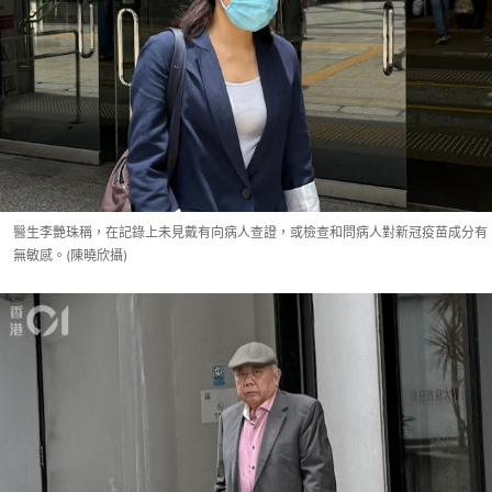
醫生李艷珠稱，在記錄上未見戴有向病人查證，或檢查和問病人對新冠疫苗成分有
無敏感。(陳曉欣攝)