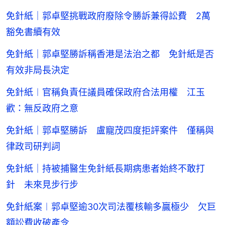
免針紙｜郭卓堅挑戰政府廢除令勝訴兼得訟費 2萬
豁免書續有效
免針紙｜郭卓堅勝訴稱香港是法治之都 免針紙是否
有效非局長決定
免針紙︱官稱負責任議員確保政府合法用權 江玉
歡：無反政府之意
免針紙｜郭卓堅勝訴 盧寵茂四度拒評案件 僅稱與
律政司研判詞
免針紙｜持被捕醫生免針紙長期病患者始終不敢打
針 未來見步行步
免針紙案︱郭卓堅逾30次司法覆核輸多贏極少 欠巨
額訟費收破產令