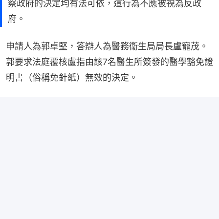
察政府的決定均有法可依，這行為不應被視為反政
府。
申請人為郭卓堅，答辯人為醫務衞生局局長盧寵茂。
郭要求法庭覆核盧指由該7名醫生所簽發的醫學豁免證
明書（俗稱免針紙）無效的決定。