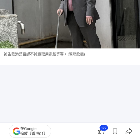
被告戴港盛否認不誠實取用電腦等罪。(陳曉欣攝)
127
在Google
追蹤《香港01》