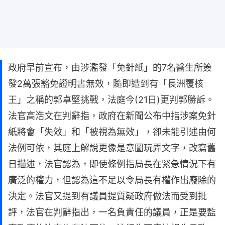
政府早前宣布，由涉濫發「免針紙」的7名醫生所簽
發2萬張豁免證明書無效，隨即遭到有「長洲覆核
王」之稱的郭卓堅挑戰，法庭今(21日)更判郭勝訴。
法官高浩文在判辭指，政府在新聞公布中指涉案免針
紙將會「失效」和「被視為無效」，卻未能引述由何
法例可依，其庭上解說更像是意圖玩弄文字，改寫舊
日描述，法官認為，即使條例指局長在緊急情況下有
廣泛的權力，但認為這不足以令局長有權作出廢除的
決定。法官又提到有議員提質疑政府做法而受到批
評，法官在判辭指出，一名負責任的議員，正是要監