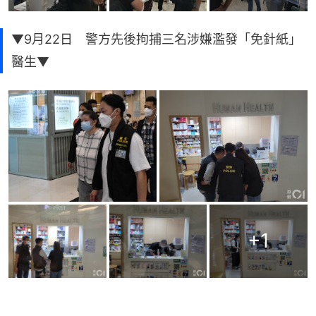
▼9月22日 警方先後拘捕三名涉嫌濫發「免針紙」
醫生▼
+
1