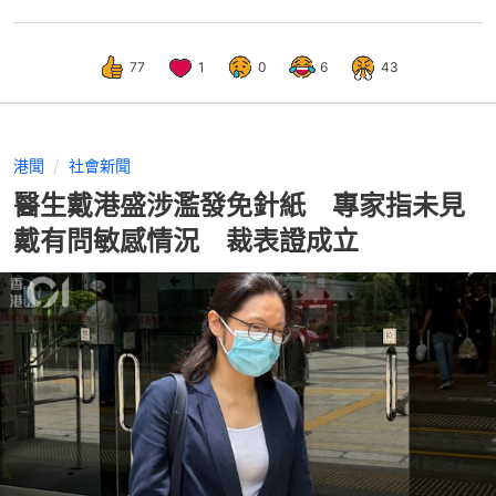
77
1
0
6
43
港聞
社會新聞
醫生戴港盛涉濫發免針紙 專家指未見
戴有問敏感情況 裁表證成立