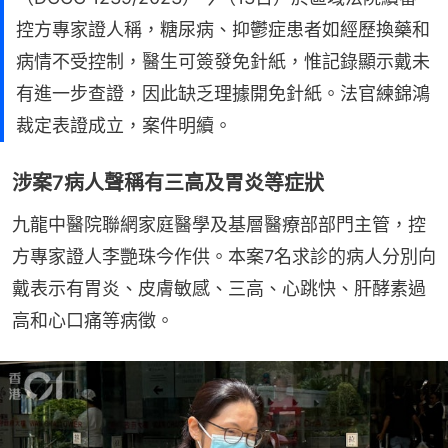
控方專家證人稱，糖尿病、抑鬱症患者如經歷換藥和
病情不受控制，醫生可簽發免針紙，惟記錄顯示戴未
有進一步查證，因此缺乏理據開免針紙。法官練錦鴻
裁定表證成立，案件明續。
涉案7病人聲稱有三高及胃炎等症狀
九龍中醫院聯網家庭醫學及基層醫療部部門主管，控
方專家證人李艷珠今作供。本案7名求診的病人分別向
戴表示有胃炎、皮膚敏感、三高、心跳快、肝酵素過
高和心口痛等病徵。