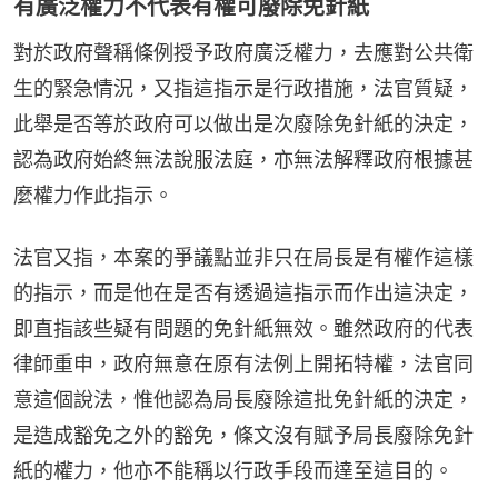
有廣泛權力不代表有權可廢除免針紙
對於政府聲稱條例授予政府廣泛權力，去應對公共衛
生的緊急情況，又指這指示是行政措施，法官質疑，
此舉是否等於政府可以做出是次廢除免針紙的決定，
認為政府始終無法說服法庭，亦無法解釋政府根據甚
麼權力作此指示。
法官又指，本案的爭議點並非只在局長是有權作這樣
的指示，而是他在是否有透過這指示而作出這決定，
即直指該些疑有問題的免針紙無效。雖然政府的代表
律師重申，政府無意在原有法例上開拓特權，法官同
意這個說法，惟他認為局長廢除這批免針紙的決定，
是造成豁免之外的豁免，條文沒有賦予局長廢除免針
紙的權力，他亦不能稱以行政手段而達至這目的。