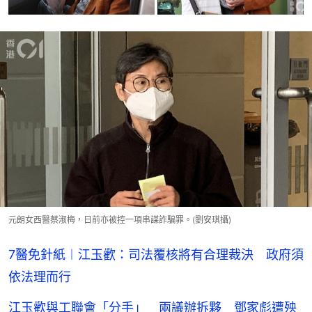
元朗女西醫蔡淑梅，日前亦被控一項串謀詐騙罪。(劉安琪攝)
7醫免針紙︱江玉歡：司法覆核將有合理裁決 政府須
依法理而行
江玉歡與工聯會「分手」 兩議辦拆夥 鄧家彪遭殃