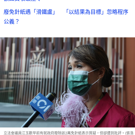
廢免針紙遇「滑鐵盧」 「以結果為目標」忽略程序
公義？
立法會議員江玉歡早前有就政府廢除該2萬免針紙表示質疑，但卻遭到批評。(張浩