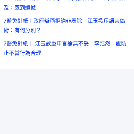
及：感到遺憾
7醫免針紙︱政府辯稱拒納非廢除 江玉歡斥語言偽
術：有何分別？
7醫免針紙︱ 江玉歡重申言論無不妥 李浩然：盧防
止不當行為合理