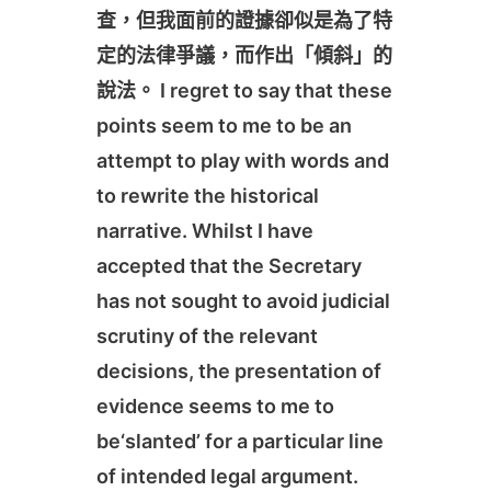
查，但我面前的證據卻似是為了特
定的法律爭議，而作出「傾斜」的
說法。 I regret to say that these
points seem to me to be an
attempt to play with words and
to rewrite the historical
narrative. Whilst I have
accepted that the Secretary
has not sought to avoid judicial
scrutiny of the relevant
decisions, the presentation of
evidence seems to me to
be‘slanted’ for a particular line
of intended legal argument.