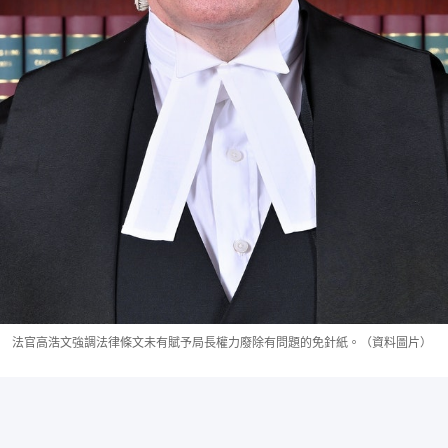
法官高浩文強調法律條文未有賦予局長權力廢除有問題的免針紙。（資料圖片）