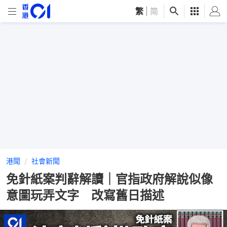
繁
|
简
港聞
社會新聞
免針紙案判辭解讀｜官指政府解說似像
意圖玩弄文字 改寫舊日描述