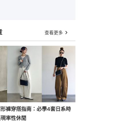
章
查看更多
廓形褲穿搭指南：必學4套日系時
展現率性休閒