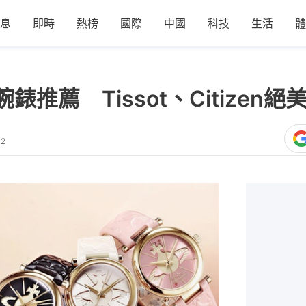
息
即時
熱榜
國際
中國
科技
生活
體
推薦 Tissot、Citizen
02