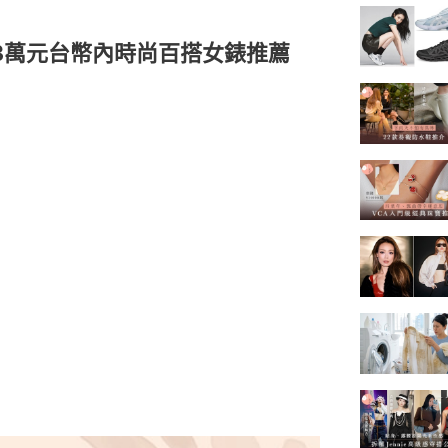
3萬元台幣內時尚百搭女錶推薦