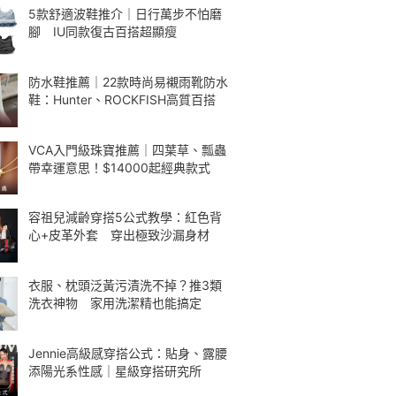
5款舒適波鞋推介｜日行萬步不怕磨
腳 IU同款復古百搭超顯瘦
防水鞋推薦｜22款時尚易襯雨靴防水
鞋：Hunter、ROCKFISH高質百搭
VCA入門級珠寶推薦｜四葉草、瓢蟲
帶幸運意思！$14000起經典款式
容祖兒減齡穿搭5公式教學：紅色背
心+皮革外套 穿出極致沙漏身材
衣服、枕頭泛黃污漬洗不掉？推3類
洗衣神物 家用洗潔精也能搞定
Jennie高級感穿搭公式：貼身、露腰
添陽光系性感｜星級穿搭研究所