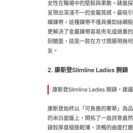
女性在職場中的堅毅與果敢。錶盤採
呈現出深淺不一的金屬質感。最吸引人
織鍊帶，這種鍊帶不僅具備如絲綢般
更解決了金屬鍊帶容易夾毛或過重的
刮鏡面，這是一款在方寸間展現幾何
友。
2. 康斯登Slimline Ladies 腕錶
康斯登Slimline Ladies 腕錶，
康斯登始終以「可負擔的奢華」為品牌核
的米白面盤上，開拓了一扇詩意盎然
錶殼厚度極致輕薄，流暢的曲面打磨