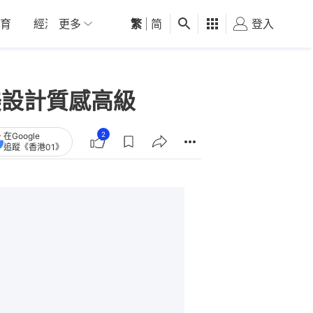
育
經濟
更多
01深圳
繁
觀點
|
简
健康
好食玩飛
登入
女
絕美設計質感高級
2
在Google
追蹤《香港01》