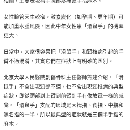
相關，主要表現為手腕部疼痛或手指麻木。
女性腕管天生較窄，激素變化（如孕期、更年期）可
能加重水腫風險，因此中年女性患「滑鼠手」的機率
更大。
日常中，大家很容易把「滑鼠手」和頸椎病引起的手
臂不適混淆，其實它們在症狀上有明確的區別。
北京大學人民醫院創傷骨科主任醫師熊建介紹，「滑
鼠手」不會出現頸部不適，也不會出現頸椎病的典型
症狀，即從頸部到上臂到前臂到手有像放電一樣的感
覺。「滑鼠手」支配的區域是大拇指、食指、中指和
無名指的一半，所以最典型的症狀就是三個半手指的
麻木。