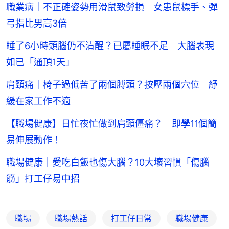
職業病｜不正確姿勢用滑鼠致勞損 女患鼠標手、彈
弓指比男高3倍
睡了6小時頭腦仍不清醒？已屬睡眠不足 大腦表現
如已「通頂1天」
肩頸痛｜椅子過低苦了兩個膊頭？按壓兩個穴位 紓
緩在家工作不適
【職場健康】日忙夜忙做到肩頸僵痛？ 即學11個簡
易伸展動作！
職場健康｜愛吃白飯也傷大腦？10大壞習慣「傷腦
筋」打工仔易中招
職場
職場熱話
打工仔日常
職場健康