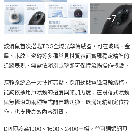
+
7
該滑鼠首次搭載TOG全域光學傳感器，可在玻璃、金
屬、木紋、瓷磚等多種常見材質表面實現穩定精準的
追蹤表現，無需依賴滑鼠墊即可保障流暢操作體驗。
滾輪系統為一大技術亮點，採用動態電磁滾輪結構，
能夠依據用戶滾動的速度與施加力度，在段落式滾動
與無極滾動兩種模式間自動切換，既滿足精細定位操
作，也支援高效內容瀏覽。
DPI預設為1000、1600、2400三檔，並可通過網頁