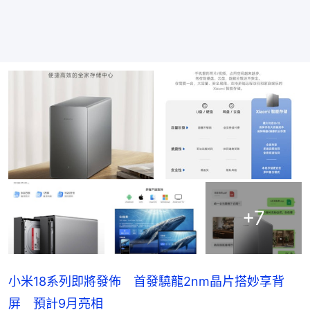
+
7
小米18系列即將發佈 首發驍龍2nm晶片搭妙享背
屏 預計9月亮相