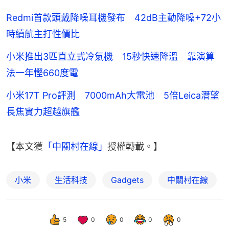
Redmi首款頭戴降噪耳機發布 42dB主動降噪+72小
時續航主打性價比
小米推出3匹直立式冷氣機 15秒快速降溫 靠演算
法一年慳660度電
小米17T Pro評測 7000mAh大電池 5倍Leica潛望
長焦實力超越旗艦
【本文獲
「中關村在線」
授權轉載。】
小米
生活科技
Gadgets
中關村在線
5
0
0
0
0