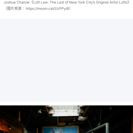
Joshua Charow《Loft Law: The Last of New York City’s Original Artist Lofts》
（圖片來源： https://moom.cat/l/zPPyiB）