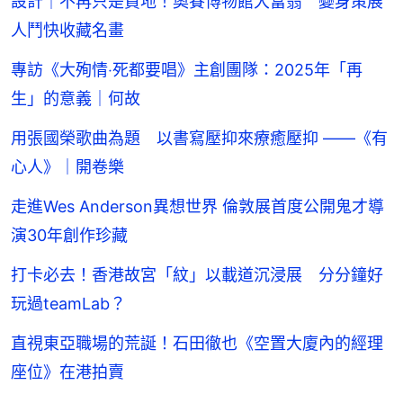
設計｜不再只是買地！奧賽博物館大富翁 變身策展
人鬥快收藏名畫
專訪《大殉情‧死都要唱》主創團隊：2025年「再
生」的意義｜何故
用張國榮歌曲為題 以書寫壓抑來療癒壓抑 ——《有
心人》｜開卷樂
走進Wes Anderson異想世界 倫敦展首度公開鬼才導
演30年創作珍藏
打卡必去！香港故宮「紋」以載道沉浸展 分分鐘好
玩過teamLab？
直視東亞職場的荒誕！石田徹也《空置大廈內的經理
座位》在港拍賣