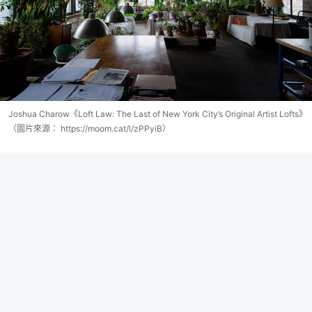
Joshua Charow《Loft Law: The Last of New York City’s Original Artist Lofts》
（圖片來源： https://moom.cat/l/zPPyiB）