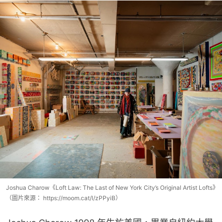
Joshua Charow《Loft Law: The Last of New York City’s Original Artist Lofts》
（圖片來源： https://moom.cat/l/zPPyiB）