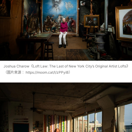
Joshua Charow《Loft Law: The Last of New York City’s Original Artist Lofts》
（圖片來源： https://moom.cat/l/zPPyiB）