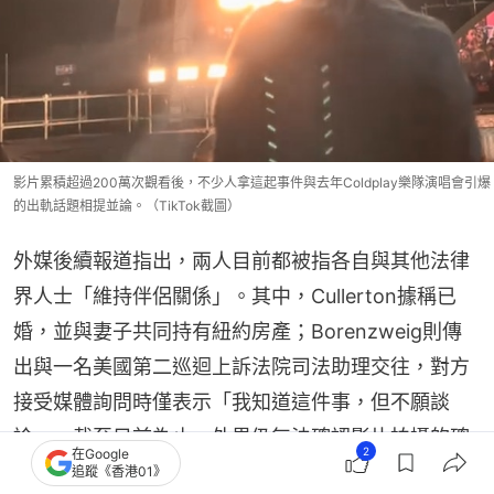
影片累積超過200萬次觀看後，不少人拿這起事件與去年Coldplay樂隊演唱會引爆
的出軌話題相提並論。（TikTok截圖）
外媒後續報道指出，兩人目前都被指各自與其他法律
界人士「維持伴侶關係」。其中，Cullerton據稱已
婚，並與妻子共同持有紐約房產；Borenzweig則傳
出與一名美國第二巡迴上訴法院司法助理交往，對方
接受媒體詢問時僅表示「我知道這件事，但不願談
論」。截至目前為止，外界仍無法確認影片拍攝的確
2
在Google
切時間，也不清楚兩人的關係始於何時，而涉事律師
追蹤《香港01》