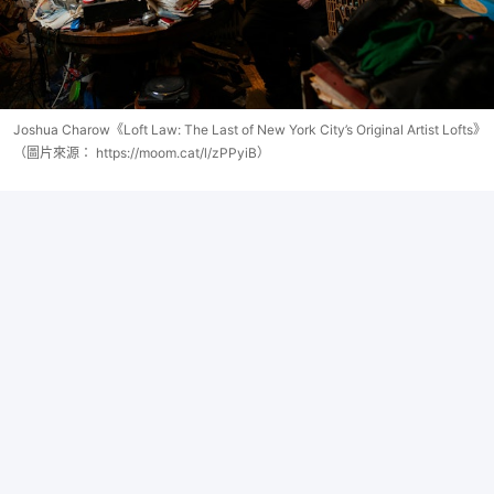
Joshua Charow《Loft Law: The Last of New York City’s Original Artist Lofts》
（圖片來源： https://moom.cat/l/zPPyiB）