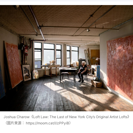
Joshua Charow《Loft Law: The Last of New York City’s Original Artist Lofts》
（圖片來源： https://moom.cat/l/zPPyiB）