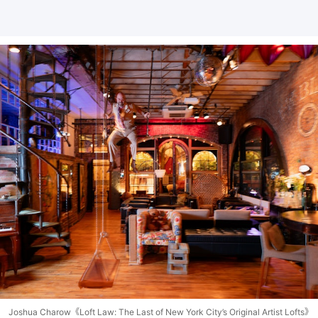
Joshua Charow《Loft Law: The Last of New York City’s Original Artist Lofts》