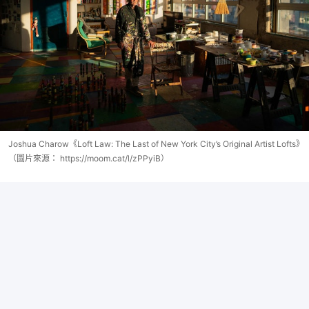
Joshua Charow《Loft Law: The Last of New York City’s Original Artist Lofts》
（圖片來源： https://moom.cat/l/zPPyiB）