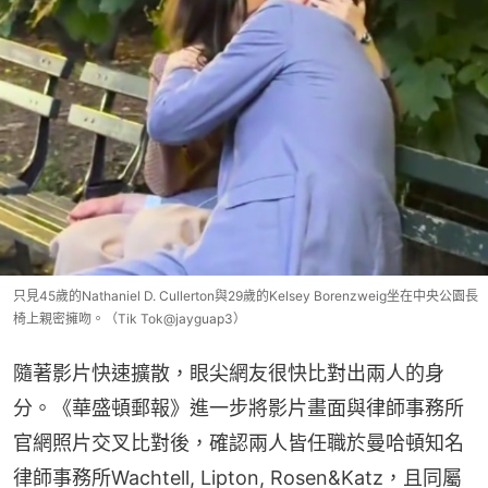
只見45歲的Nathaniel D. Cullerton與29歲的Kelsey Borenzweig坐在中央公園長
椅上親密擁吻。（Tik Tok@jayguap3）
隨著影片快速擴散，眼尖網友很快比對出兩人的身
分。《華盛頓郵報》進一步將影片畫面與律師事務所
官網照片交叉比對後，確認兩人皆任職於曼哈頓知名
律師事務所Wachtell, Lipton, Rosen&Katz，且同屬