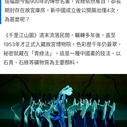
這幅距今逾900年的傳世名畫，青綠依然奪目，卻長
期封存在故宮庫房，新中國成立後公開展出僅4次，
為甚麼呢？
《千里江山圖》清末流落民間，輾轉多年後，直至
1953年才正式入藏故宮博物院。色彩歷千年仍蒼翠，
秘密就藏在「青綠法」。這是一種中國畫的技法，以
石青、石綠等礦物質為主要顏料。