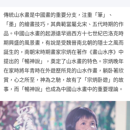
傳統山水畫是中國畫的重要分支，注重「筆」、
「墨」的繪畫技巧，其典範當屬北宋、五代時期的作
品。中國山水畫的起源遠早過西方十七世紀巴洛克時
期興盛的風景畫，有說是受魏晉南北朝的隱士之風而
誕生的，南朝宋時期畫家宗炳在著作《畫山水序》中
提出的「暢神說」，奠定了山水畫的特色。宗炳晚年
在家時將年青時在外遊歷所見的山水作畫，躺卧著欣
賞，心之所至，神為之馳，故有了「宗炳卧遊」的故
事，而「暢神說」也成為中國山水畫中的重要理論。