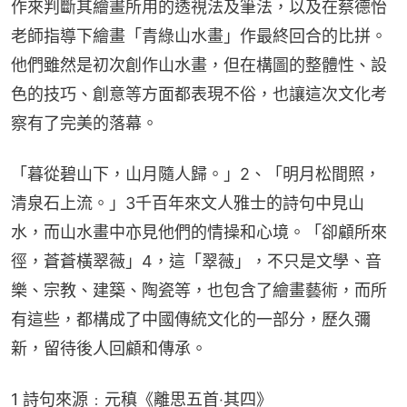
作來判斷其繪畫所用的透視法及筆法，以及在蔡德怡
老師指導下繪畫「青綠山水畫」作最終回合的比拼。
他們雖然是初次創作山水畫，但在構圖的整體性、設
色的技巧、創意等方面都表現不俗，也讓這次文化考
察有了完美的落幕。
「暮從碧山下，山月隨人歸。」2、「明月松間照，
清泉石上流。」3千百年來文人雅士的詩句中見山
水，而山水畫中亦見他們的情操和心境。「卻顧所來
徑，蒼蒼橫翠薇」4，這「翠薇」，不只是文學、音
樂、宗教、建築、陶瓷等，也包含了繪畫藝術，而所
有這些，都構成了中國傳統文化的一部分，歷久彌
新，留待後人回顧和傳承。
1 詩句來源﹕元稹《離思五首‧其四》