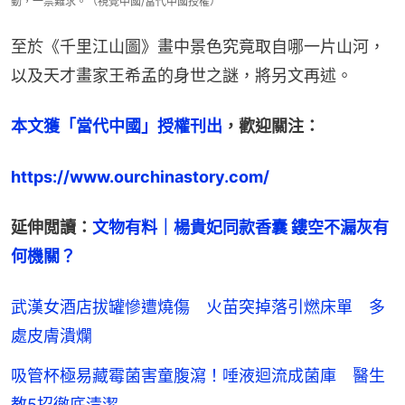
動，一票難求。（視覺中國/當代中國授權）
至於《千里江山圖》畫中景色究竟取自哪一片山河，
以及天才畫家王希孟的身世之謎，將另文再述。
本文獲「當代中國」授權刊出
，歡迎關注：
https://www.ourchinastory.com/
延伸閲讀：
文物有料｜楊貴妃同款香囊 鏤空不漏灰有
何機關？
武漢女酒店拔罐慘遭燒傷 火苗突掉落引燃床單 多
處皮膚潰爛
吸管杯極易藏霉菌害童腹瀉！唾液迴流成菌庫 醫生
教5招徹底清潔