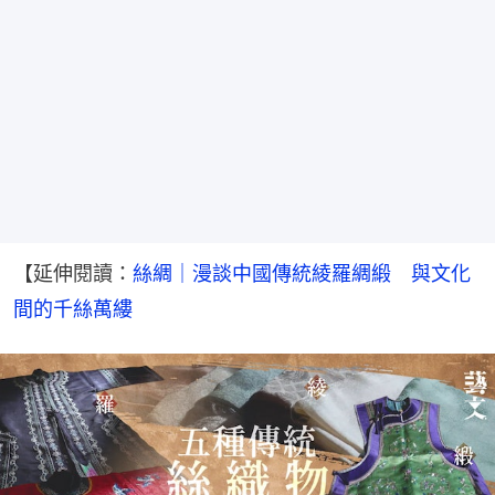
【延伸閱讀：
絲綢｜漫談中國傳統綾羅綢緞　與文化
間的千絲萬縷