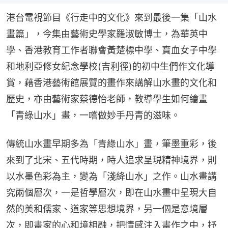
港台電視節目《行走中的文化》來到最後一集「山水
畫篇」，今集由藝術史學家羅淑敏博士，為華英中
學、香港教育工作者聯會黃楚標中學、寶血女子中學
和地利亞修女紀念學校(吉利徑)的初中生們作文化導
賞，藉香港藝術館展覽的畫作來講解山水畫的文化和
歷史，亦由藝術家蔡德怡老師，教導學生如何繪畫
「青綠山水」畫，一嚐做妙手丹青的滋味。
傳統山水畫早期多為「青綠山水」畫，筆墨重彩，後
來到了北宋、五代時期，時人追求呈現精神境界，則
以水墨色彩為主，變為「淺絳山水」之作。山水畫講
究兩個層次，一是哲學層次，即在山水畫中呈現大自
然的美和儒家、道家等思想境界，另一個是意境層
次，即畫家的心和境相融，把情感注入畫作之中，抒