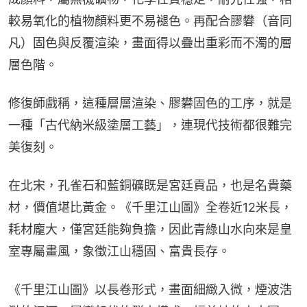
較易氧化的植物顏料更不易褪色。再配合膠礬（音同
凡）固色與反覆渲染，畫面得以疊出重彩而不濁的層
層色階。
修復師戲稱，這種層層渲染、膠礬固色的工序，就是
一種「古代納米級塗層工藝」，連現代技術都很難完
美復刻。
在北宋，孔雀石和藍銅礦既是宮廷貢品，也是名貴藥
材，價值堪比黃金。《千里江山圖》全卷近12米長，
耗材龐大，僅宮廷能夠負擔，因此青綠山水向來是皇
室專屬畫風，象徵江山穩固、富貴長存。
《千里江山圖》以長卷形式，畫面細緻入微，煙波浩