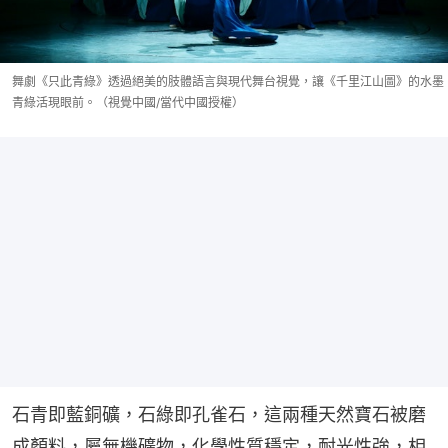
舞劇《只此青綠》透過絕美的肢體語言與現代舞台視覺，讓《千里江山圖》的水墨
青綠活現眼前。（視覺中國/當代中國授權）
石青即藍銅礦，石綠即孔雀石，這兩種天然寶石被磨
成顏料，屬無機礦物，化學性質穩定，耐光性強，相