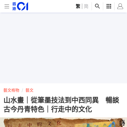
繁
|
简
藝文格物
藝文
山水畫｜從筆墨技法到中西同異 暢談
古今丹青特色｜行走中的文化