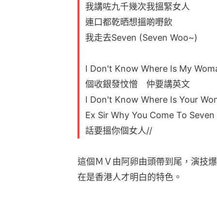
我講咗九千幾次我搵緊女人
連口都乾晒想搵啲嘢飲
我走去Seven (Seven Woo~)
I Don't Know Where Is My Wom
個收銀發忟憎 仲要講英文
I Don't Know Where Is Your W
Ex Sir Why You Come To Seven
話要搵你個女人//
這個ＭＶ由阿卵由頭帶到尾，演技爆
在是香港人才明白的特色。