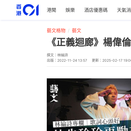
港聞
娛樂
酒店優惠碼
天氣消
藝文格物
藝文
《正義迴廊》楊偉倫
撰文：
林綸詩
出版：
2022-11-24 13:57
更新：
2025-02-17 19:0