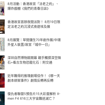
8月活動｜香港故宮「法老之約」、
爆炸戲棚《我們的青春日誌》
香港故宮首辦夜間派對！ 8月19日限
定法老之約沉浸式夜遊埃及展
8月展覽｜草間彌生70年創作展/中環
外星人裝置/故宮「城中一日」
深圳自然博物館開幕 親手觸摸深空隕
石+看古生物恐龍化石｜附交通
近年難得的推理劇場佳作！《哪一天
劇本綁架事件》劇情反轉再反轉
復仇者聯盟5預告片15大彩蛋解析 X-
men F4 616三大宇宙難逃滅亡？