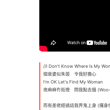
//I Don't Know Where Is My W
個衰婆似朱茵 令我好擔心
I'm OK Let's Find My Woman
夜麻麻冇街燈 問我點去搵 (Woo~
而有差佬經過話我畀鬼上身 (攞身