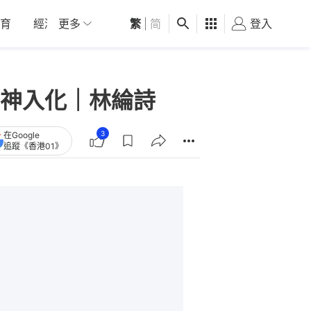
育
經濟
更多
01深圳
繁
觀點
|
简
健康
好食玩飛
登入
女
神入化｜林綸詩
3
在Google
追蹤《香港01》