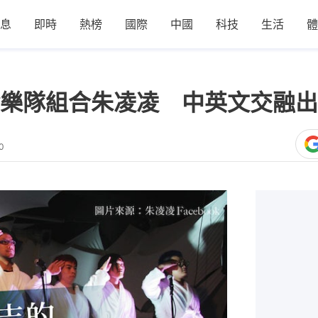
息
即時
熱榜
國際
中國
科技
生活
體
樂隊組合朱凌凌 中英文交融出
0