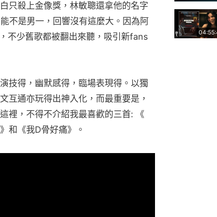
白只殺上金像獎，林敏聰還拿他的名字
但可能不是男一，回響沒有這麼大。因為阿
04:55
潮，不少舊歌都被翻出來聽，吸引新fans
演技得，幽默感得，臨場表現得。以獨
文互通亦玩得出神入化，而最重要是，
裡，不得不介紹我最喜歡的三首: 《 
、《李白》和《我D骨好痛》。