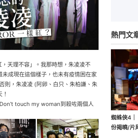
熱門文
r不紅，天理不容」。我那時想，朱凌凌不
體還未成現在這個樣子，也未有疫情困在家
否則，朱凌凌 (阿卵、白只、朱柏謙、朱
天！
t touch my woman到殺咗兩個人
蜘蛛俠4｜《
份揭曉/片