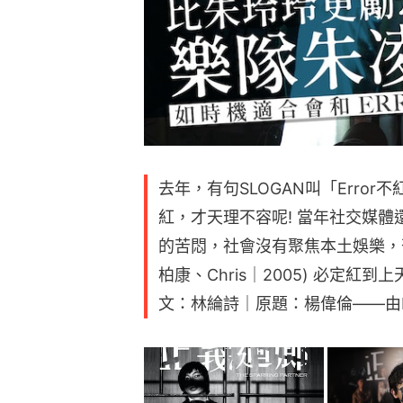
去年，有句SLOGAN叫「Erro
紅，才天理不容呢! 當年社交媒
的苦悶，社會沒有聚焦本土娛樂，
柏康、Chris｜2005) 必定紅到上
文：林綸詩｜原題：楊偉倫——由Don’