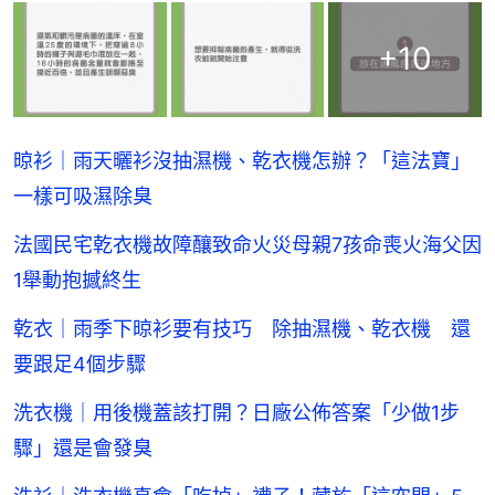
+
10
晾衫｜雨天曬衫沒抽濕機、乾衣機怎辦？「這法寶」
一樣可吸濕除臭
法國民宅乾衣機故障釀致命火災母親7孩命喪火海父因
1舉動抱撼終生
乾衣｜雨季下晾衫要有技巧 除抽濕機、乾衣機 還
要跟足4個步驟
洗衣機｜用後機蓋該打開？日廠公佈答案「少做1步
驟」還是會發臭