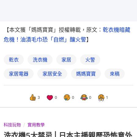
【本文獲「媽媽寶寶」授權轉載，原文：
乾衣機暗藏
危機！油漬毛巾恐「自燃」釀火警
】
乾衣
洗衣機
家居
火警
家居電器
家居安全
媽媽寶寶
來稿
3
0
0
0
1
科技玩物
實用教學
洗衣機5大禁忌 | 日本主播親歷恐怖意外