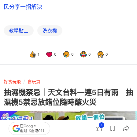
民分享一招解決
教學貼士
洗衣機
1
0
0
0
0
好食玩飛
食玩買
抽濕機禁忌｜天文台料一連5日有雨 抽
濕機5禁忌放錯位隨時釀火災
4
在Google
追蹤《香港01》