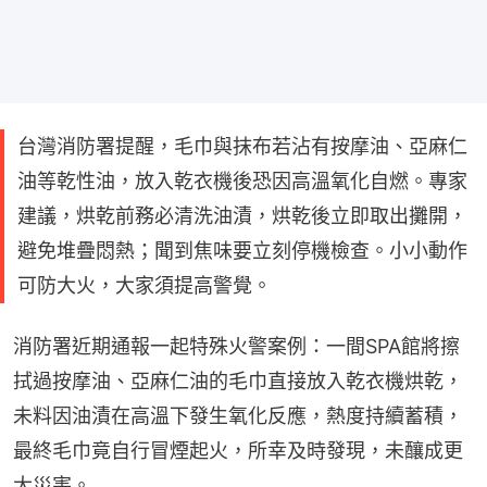
台灣消防署提醒，毛巾與抹布若沾有按摩油、亞麻仁
油等乾性油，放入乾衣機後恐因高溫氧化自燃。專家
建議，烘乾前務必清洗油漬，烘乾後立即取出攤開，
避免堆疊悶熱；聞到焦味要立刻停機檢查。小小動作
可防大火，大家須提高警覺。
消防署近期通報一起特殊火警案例：一間SPA館將擦
拭過按摩油、亞麻仁油的毛巾直接放入乾衣機烘乾，
未料因油漬在高溫下發生氧化反應，熱度持續蓄積，
最終毛巾竟自行冒煙起火，所幸及時發現，未釀成更
大災害。