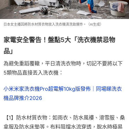
日本女主播因將防水材質衣物放入洗衣機清洗致爆炸。（AI生成）
家電安全警告！盤點5大「洗衣機禁忌物
品」
為避免重蹈覆轍，平日清洗衣物時，切記不要將以下
5類物品直接丟入洗衣機：
小米米家洗衣機Pro超電解10kg版發佈｜同場睇洗衣
機品牌推介2026
【1】防水材質衣物：如雨衣、防水風褸、滑雪服、桑
拿服及防水床墊等。布料阻擋水流穿透，脫水時極易