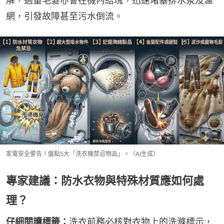
解，過量毛髮亦會在機內結塊，迅速堵塞排水泵及濾
網，引發故障甚至污水倒流。
家電安全警告！盤點5大「洗衣機禁忌物品」。（AI生成）
專家建議：防水衣物與特殊材質應如何處
理？
仔細閱讀標籤：
洗衣前務必核對衣物上的洗滌標示，