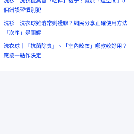
洗衫｜洗衣機真會「吃掉」襪子！藏於「這空間」5
個錯誤習慣別犯
洗衫｜洗衣球難溶常剩殘膠？網民分享正確使用方法
「次序」是關鍵
洗衣球｜「抗菌除臭」、「室內晾衣」哪款較好用？
應按一點作決定