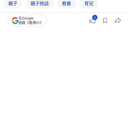
親子
親子熱話
教養
育兒
YouTube
6
在Google
追蹤《香港01》
5
0
0
1
0
港聞
政情
禁少年用社交媒體？孫東無計劃禁止
會向平台提供指引減不良內容