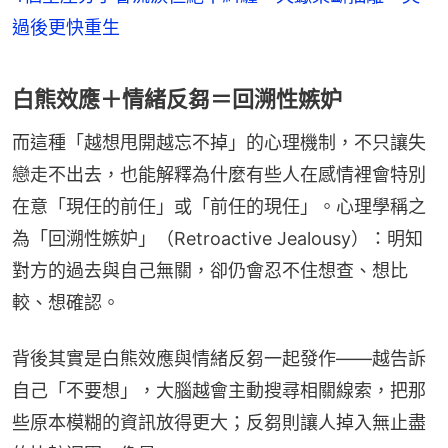
過後更快重生
白熊效應＋情緒反芻＝回溯性嫉妒
而這種「越想甩開越忘不掉」的心理機制，不只讓失
戀走不出去，也能解釋為什麼有些人在感情裡會特別
在意「現任的前任」或「前任的現任」。心理學稱之
為「回溯性嫉妒」（Retroactive Jealousy）：明知
對方的過去與自己無關，卻仍會忍不住想查、想比
較、想確認。
背後其實是白熊效應與情緒反芻一起發作——越告訴
自己「不要想」，大腦越會主動搜尋相關線索，把那
些原本模糊的資訊放得更大；反芻則讓人掉入無止盡