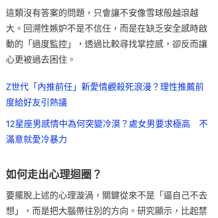
這類沒有答案的問題，只會讓不安像雪球般越滾越
大。回溯性嫉妒不是不信任，而是在缺乏安全感時啟
動的「過度監控」，透過比較尋找掌控感，卻反而讓
心更被過去困住。
Z世代「內推前任」新愛情觀殺死浪漫？理性推薦前
度給好友引熱議
12星座男感情中為何突變冷漠？處女男要求極高 不
滿意就愛冷暴力
如何走出心理迴圈？
要擺脫上述的心理漩渦，關鍵從來不是「逼自己不去
想」，而是把大腦帶往別的方向。研究顯示，比起禁