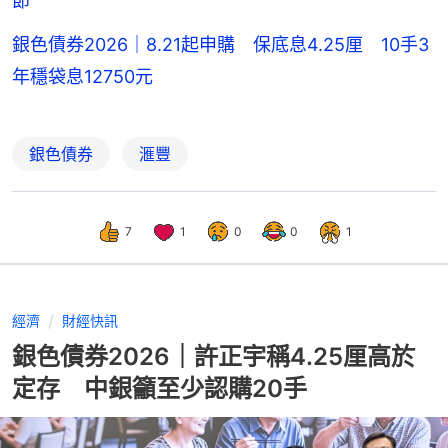
節
銀色債券2026｜8.21起申購 保底息4.25厘 10手3
年穩袋息12750元
銀色債券
滙豐
7
1
0
0
1
經濟
財經快訊
銀色債券2026｜許正宇稱4.25厘高於
定存 中銀籲至少認購20手