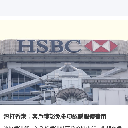
渣打香港︰客戶獲豁免多項認購銀債費用