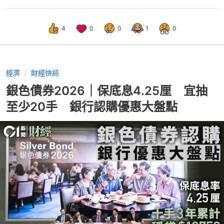
4
0
0
1
0
經濟
財經快訊
銀色債券2026｜保底息4.25厘 宜抽
至少20手 銀行認購優惠大盤點