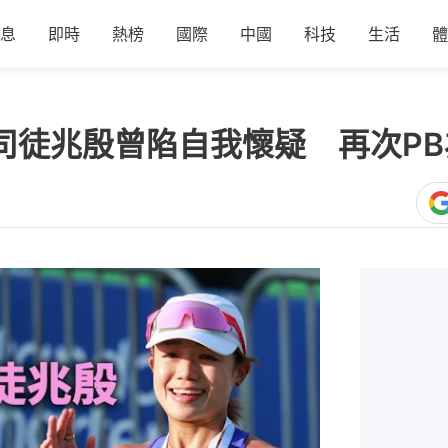
息
即時
熱榜
國際
中國
科技
生活
體
｜司徒兆殷曾陷自我懷疑 再次P
1