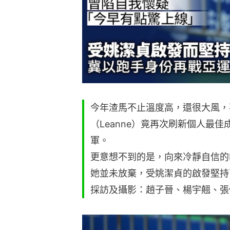
今年渣馬不止溫度高，還很大風，
（Leanne）竟再次刷新個人最
軍。
更意想不到的是，向來冷靜自信的L
她並未放棄，受姚潔貞的啟發堅持
採訪及攝影：趙子晉、楊宇翹、張