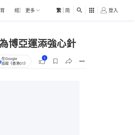
育
經濟
更多
01深圳
繁
觀點
|
简
健康
好食玩飛
登入
女
B為博亞運添強心針
5
在Google
追蹤《香港01》