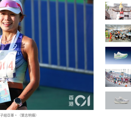
子組亞軍。（葉志明攝）