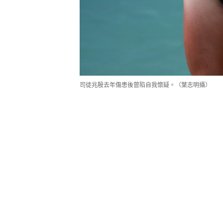
司徒兆殷去年傷患後曾陷自我懷疑。（葉志明攝）