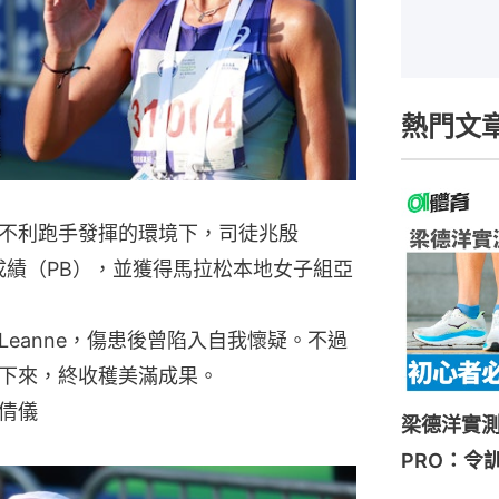
熱門文
不利跑手發揮的環境下，司徒兆殷
佳成績（PB），並獲得馬拉松本地女子組亞
eanne，傷患後曾陷入自我懷疑。不過
下來，終收穫美滿成果。
倩儀
梁德洋實測HOK
PRO：令