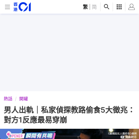
繁
|
简
熱話
開罐
男人出軌｜私家偵探教路偷食5大徵兆：
對方1反應最易穿崩