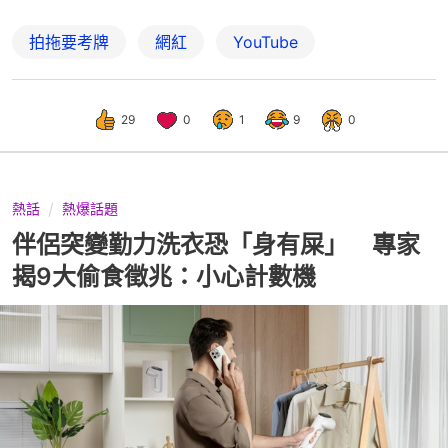
拍拖要考牌
網紅
YouTube
29
0
1
9
0
熱話
熱爆話題
伴侶突變勤力洗衣恐「身有屎」 專家
揭9大偷食徵兆：小心計數機