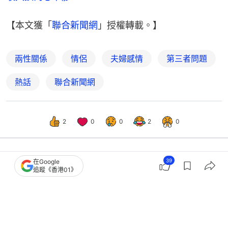
【本文獲「
聯合新聞網
」授權轉載。】
兩性關係
情侶
夫婦感情
第三者問題
熱話
聯合新聞網
2
0
0
2
0
39
在Google
熱話
開罐
追蹤《香港01》
夫妻愈常做愛反而愈易偷食？日本出軌
率調查曝：或因生理需求旺盛