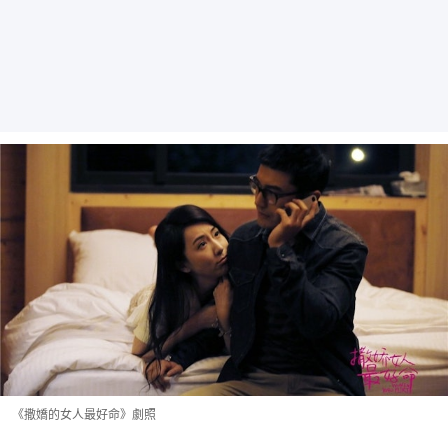
《撒嬌的女人最好命》劇照