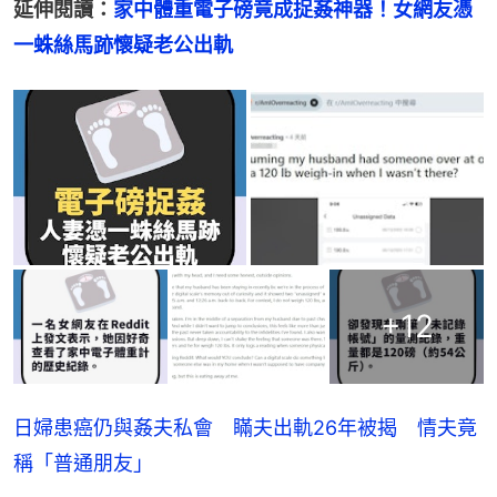
延伸閱讀：
家中體重電子磅竟成捉姦神器！女網友憑
一蛛絲馬跡懷疑老公出軌
+
12
日婦患癌仍與姦夫私會 瞞夫出軌26年被揭 情夫竟
稱「普通朋友」