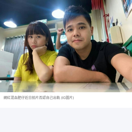
網紅混血肥仔近日拍片否認自己出軌 (IG圖片)