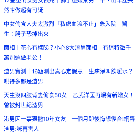
12星座偷食男女徵兆｜獅子座嫌棄另一半、山羊座突
然咁做超有可疑
中女偷食人夫太激烈「私處血流不止」急入院 醫
生：腸子恐掉出來
面相｜花心有樣睇？小心8大渣男面相 有這特徵千
萬別選做老公！
渣男實測｜16題測出真心定假意 生病淨叫飲暖水？
哄得多都是渣男
天生沒四肢背妻偷食50女 乙武洋匡再爆有新嫩女！
曾被封世紀渣男
港男因一事狠撇10年女友 一個月即後悔想復合!網轟
渣男:咪再害人