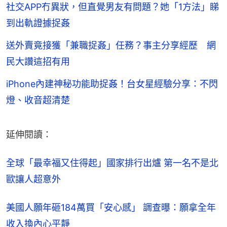
社交APP冇異狀，但直覺男友有問題？她「1方法」睇
到出軌證據捉姦
送外賣竟接獲「兼職捉姦」任務？事主分享經歷 網
民大讚這招有用
iPhone內建神秘功能助捉姦！台女星經驗分享：不閃
燈、收音超清楚
延伸閱讀：
全球「最幸福又住得起」國家排行出爐 第一名不是北
歐讓人超意外
美國人願年砸184萬買「安心感」 調查曝：願拿全年
收入換內心平靜