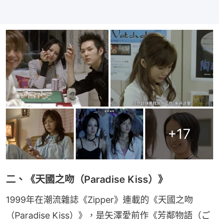
+
17
二、《天國之吻（Paradise Kiss）》
1999年在潮流雜誌《Zipper》連載的《天國之吻
（Paradise Kiss）》，是矢澤愛前作《芳鄰物語（ご