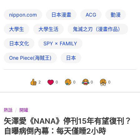
nippon.com
日本漫畫
ACG
動漫
大學生
大學生活
鬼滅之刃（漫畫作品）
日本文化
SPY × FAMILY
One Piece(海賊王)
日本
2
0
0
0
0
熱話
開罐
矢澤愛《NANA》停刊15年有望復刊？
自曝病倒內幕：每天僅睡2小時