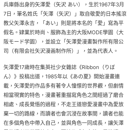
兵庫縣出身的矢澤愛（矢沢 あい），生於1967年3月
7日，筆名姓氏「矢澤（矢沢）」取自敬愛的日本搖滾
教父矢澤永吉，「あい」則是將本名的「愛」寫為平
假名。肄業於時尚、服飾為主的大阪MODE學園（大
阪モード学園），並設立「矢澤愛漫畫製作所有限公
司（有限会社矢沢漫画制作所）」，並為代表人。
矢澤愛17歲時在集英社少女雜誌《Ribbon（りぼ
ん）》投稿出道，1985年以《あの夏》開始漫畫連
載，矢澤愛的作品多有著令人憧憬的世界觀，但劇情
相當現實的特色，漫畫著重描寫角色之間經過了磨合
相處、成長覺悟的過程，不走王道戀愛漫畫中為愛放
棄一切的路線，而讀者也會沉浸在故事間，讀者也能
在多個角色中帶入自己，並與角色一同成長，讓矢澤