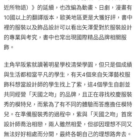
近所物語）》的延續，也改編為動畫、日劇，漫畫有
10國以上的翻譯版本，歐美地區更是大獲好評，書中
裡的服裝以及飾品設計可以看出矢澤愛對於服裝設計
的專業與考究，書中也常出現國際精品品牌相關服
飾。
主角早阪紫就讀著明星學校清榮學園，但只是個成績
與生活都相當平凡的學生，有天4個來自矢澤藝校服
飾科想當設計師的學生找上了紫，這4個學生自創並
共同經營「天國之吻」的品牌，且正在尋找校慶服裝
秀的模特兒，而紫為了有不同的體驗而答應擔任模特
兒。在準備服裝秀的過程中，紫與「天國之吻」首席
設計師喬治相戀，兩人雖然相愛，但卻因理想不同又
無法好好相處而分開，最終各朝自己的理想路奔去。