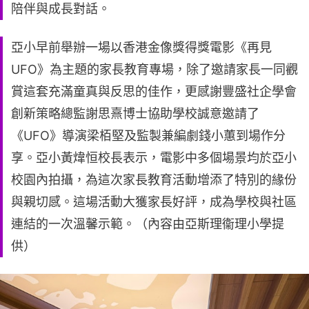
陪伴與成長對話。
亞小早前舉辦一場以香港金像獎得獎電影《再見
UFO》為主題的家長教育專場，除了邀請家長一同觀
賞這套充滿童真與反思的佳作，更感謝豐盛社企學會
創新策略總監謝思熹博士協助學校誠意邀請了
《UFO》導演梁栢堅及監製兼編劇錢小蕙到場作分
享。亞小黃煒恒校長表示，電影中多個場景均於亞小
校園內拍攝，為這次家長教育活動增添了特別的緣份
與親切感。這場活動大獲家長好評，成為學校與社區
連結的一次溫馨示範。（內容由亞斯理衞理小學提
供）