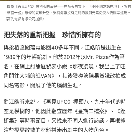
上圖為《再見UFO》最初版的海報——在藍天白雲下，四個小朋友站在地上，系有
「華富一號」紙條的氣球升空。梁稱海報沒有足夠的戲劇元素促使人們購票進場。
（高先電影有限公司提供）
把失落的重新把握 珍惜所擁有的
與梁栢堅闖蕩電影圈40多年不同，江皓昕是出生在
1989年的年輕編劇。他於2012年以Mr. Pizza作為筆
名，在網上討論區發表小說《那夜凌晨，我坐上了旺
角開往大埔的紅VAN》，其後獲導演陳果賞識改拍成
同名電影，開展了他的編劇生涯。
對江皓昕來說，《再見UFO》裡頭八、九十年代的時
空是模糊的，他因此翻查歷年《星期二檔案》、《鏗
鏘集》等時事節目，又找來不同人進行訪談，再根據
這些零零散散的材料拼湊出劇中的人物角色。