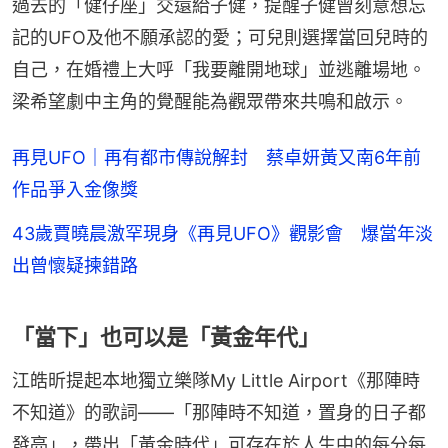
過去的「健仔座」交還給子健，提醒子健曾刻意想忘
記的UFO及他不願承認的愛；可兒則選擇當回兒時的
自己，在婚禮上大呼「我要離開地球」並逃離場地。
梁希望劇中主角的覺醒能為觀眾帶來共鳴和啟示。
再見UFO｜再有都市傳說解封 蔡卓妍黃又南6年前
作品爭入金像獎
43歲賈曉晨激罕現身《再見UFO》觀影會 爆當年淡
出曾懷疑揀錯路
「當下」也可以是「黃金年代」
江皓昕提起本地獨立樂隊My Little Airport《那陣時
不知道》的歌詞——「那陣時不知道，置身的日子都
發亮」，帶出「黃金時代」可存在於人生中的每分每