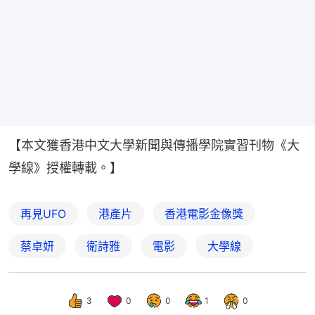
【本文獲香港中文大學新聞與傳播學院實習刊物《大
學線》授權轉載。】
再見UFO
港產片
香港電影金像獎
蔡卓妍
衛詩雅
電影
大學線
3
0
0
1
0