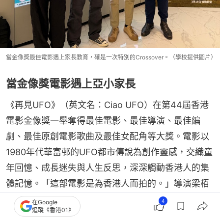
當金像獎最佳電影遇上家長教育，確是一次特別的Crossover。（學校提供圖片）
當金像獎電影遇上亞小家長
《再見UFO》（英文名：Ciao UFO）在第44屆香港
電影金像獎一舉奪得最佳電影、最佳導演、最佳編
劇、最佳原創電影歌曲及最佳女配角等大獎。電影以
1980年代華富邨的UFO都市傳說為創作靈感，交織童
年回憶、成長迷失與人生反思，深深觸動香港人的集
體記憶。「這部電影是為香港人而拍的。」導演梁栢
堅在金像獎台上感言。監製兼編劇錢小蕙則強調，劇
4
在Google
追蹤《香港01》
本希望帶領觀眾們重遇內心的小孩，在面對生活壓力