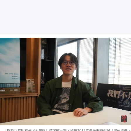
上圖為江皓昕接受《大學線》訪問的一刻，他在2012年憑藉網絡小說《那夜凌晨，