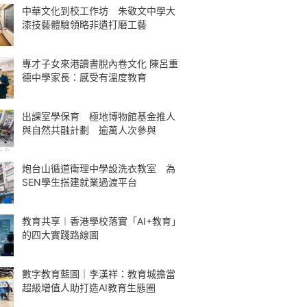
中華文化到校工作坊 朱敬文中學大
漆技藝體驗領略非遺打磨工藝
專才子女來港讀書脫內卷文化 陳呂重
德中學家長：感受有溫度教育
出課室學保育 極地博物館基金推人
與自然共融計劃 逾萬人次參與
炮台山循道衛理中學設洗衣教室 為
SEN學生搭建就業過渡平台
教育共享︱香港學校落實「AI+教育」
的四大實踐路線圖
數字教育藍圖｜李漢祥：教育城擔當
超級增值人助打造AI教育生態圈