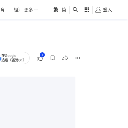
育
經濟
更多
01深圳
繁
觀點
|
简
健康
好食玩飛
登入
女
1
在Google
追蹤《香港01》