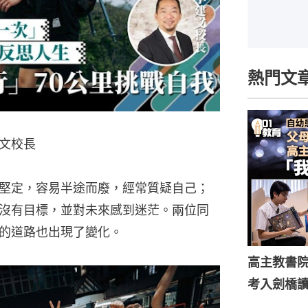
熱門文
文校長
堅定，容易半途而廢，經常質疑自己；
沒有目標，並對未來感到迷茫。兩位同
的道路也出現了變化。
高主教書
考入劍橋