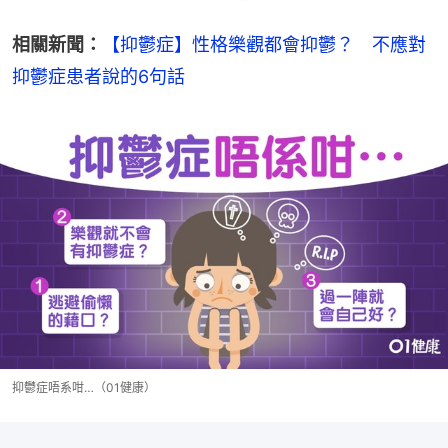
相關新聞：
【抑鬱症】性格樂觀都會抑鬱？　不應對
抑鬱症患者說的6句話
抑鬱症唔系咁…（01健康）