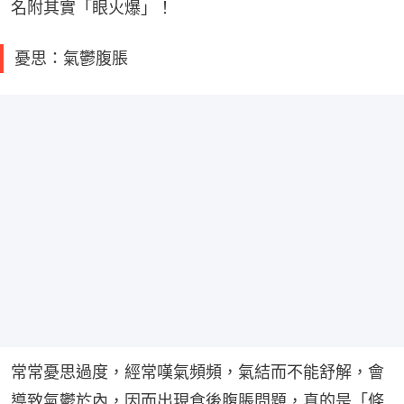
名附其實「眼火爆」！
憂思：氣鬱腹脹
常常憂思過度，經常嘆氣頻頻，氣結而不能舒解，會
導致氣鬱於內，因而出現食後腹脹問題，真的是「條