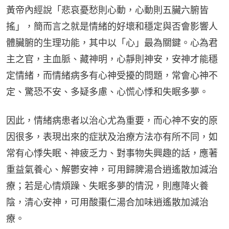
黃帝內經說「悲哀憂愁則心動，心動則五臟六腑皆
搖」，簡而言之就是情緒的好壞和穩定與否會影響人
體臟腑的生理功能，其中以「心」最為關鍵。心為君
主之官，主血脈、藏神明，心靜則神安，安神才能穩
定情緒，而情緒病多有心神受擾的問題，常會心神不
定、驚恐不安、多疑多慮、心慌心悸和失眠多夢。
因此，情緒病患者以治心尤為重要，而心神不安的原
因很多，表現出來的症狀及治療方法亦有所不同，如
常有心悸失眠、神疲乏力、對事物失興趣的話，應著
重益氣養心、解鬱安神，可用歸脾湯合逍遙散加減治
療；若是心情煩躁、失眠多夢的情況，則應降火養
陰，清心安神，可用酸棗仁湯合加味逍遙散加減治
療。