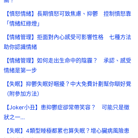
關？
【憤怒情緒】長期憤怒可致焦慮、抑鬱 控制憤怒靠
「情緒紅綠燈」
【情緒管理】拒面對內心感受可影響性格 七種方法
助你認識情緒
【情緒管理】如何走出生命中的陰霾？ 承認、感受
情緒是第一步
【失眠】抑鬱失眠好睏擾？中大免費計劃幫你瞓好覺
（附參加方法）
【Joker小丑】患抑鬱症卻常帶笑容？ 可能只是徵
狀之一…
【失眠】4類型睡極都累也算失眠？增心臟病風險患