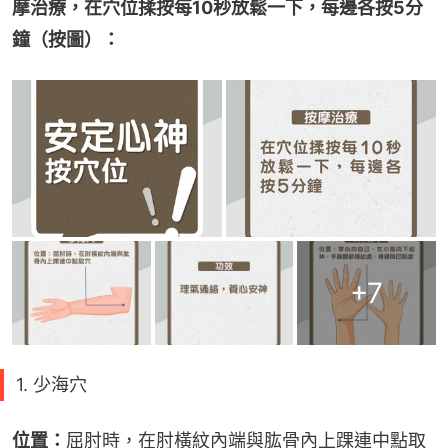
摩治療，在穴位揉按每10秒放鬆一下，每邊各按5分
鐘（按圖）：
+
7
1. 少海穴
位置：
屈肘時，在肘橫紋內端與肱骨內上踝連中點取