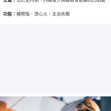
位置：
位於足內側，內踝後方與腳跟骨筋腱的凹陷處
功能：
補腎陰、濟心火，主治失眠