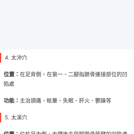
4. 太沖穴
位置：
在足背側，在第一、二腳指蹠骨連接部位的凹
陷處
功能：
主治頭痛、眩暈、失眠、肝火、鬱躁等
5. 太溪穴