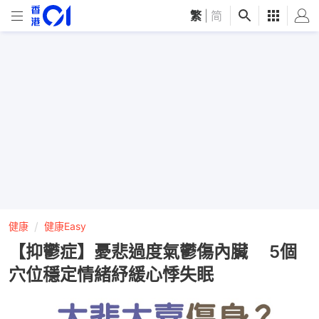
繁
|
简
健康
健康Easy
【抑鬱症】憂悲過度氣鬱傷內臟 5個
穴位穩定情緒紓緩心悸失眠