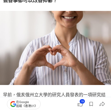
做善事都可以改善抑鬱？
早前，俄亥俄州立大學的研究人員發表的一項研究結
19
果，指做善事對治療抑鬱症或焦慮症有好處，而這種
在Google
追蹤《香港01》
改善是傳統的認知行為治療（Cognitive Behavioral 