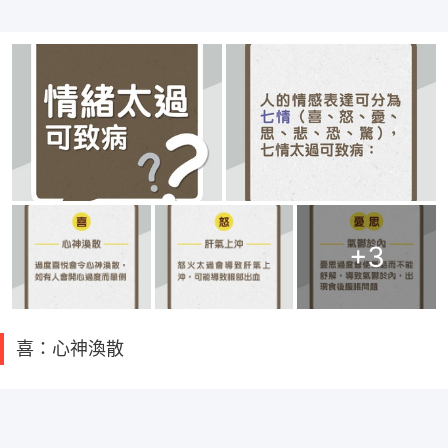
+
3
喜：心神渙散