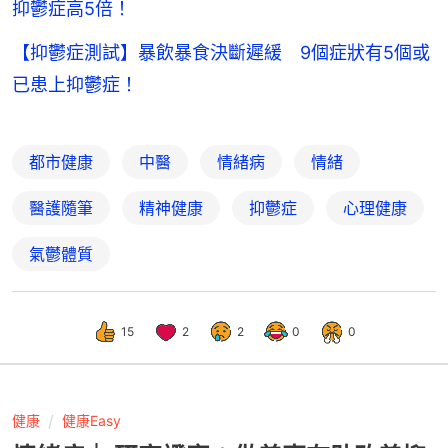
抑鬱症高5倍！
【抑鬱症測試】暴飲暴食決斷遲緩 9個症狀有5個或
已患上抑鬱症！
都市健康
中醫
情緒病
情緒
醫護隨筆
精神健康
抑鬱症
心理健康
氣鬱體質
15
2
2
0
0
健康
健康Easy