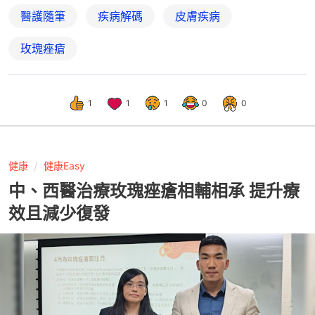
醫護隨筆
疾病解碼
皮膚疾病
玫瑰痤瘡
1
1
1
0
0
健康
健康Easy
中、西醫治療玫瑰痤瘡相輔相承 提升療
效且減少復發