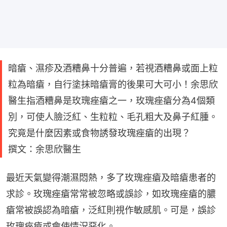
暗瘡、濕疹及酒糟鼻十分普遍，若視酒糟鼻或面上粒
粒為暗瘡，自行塗抹暗瘡膏的後果可大可小！余思欣
醫生指酒糟鼻是玫瑰痤瘡之一，玫瑰痤瘡分為4個類
別，可使人臉泛紅、生粒粒、毛孔粗大及鼻子紅腫。
究竟是什麼因素或食物誘發玫瑰痤瘡的出現？
撰文：余思欣醫生
最近天氣變得潮濕悶熱，多了玫瑰痤瘡及暗瘡患者的
求診。玫瑰痤瘡常常被忽略或誤診，如玫瑰痤瘡的膿
瘡常被誤認為暗瘡，泛紅則視作敏感肌。可是，誤診
玫瑰痤瘡或會使情況惡化。