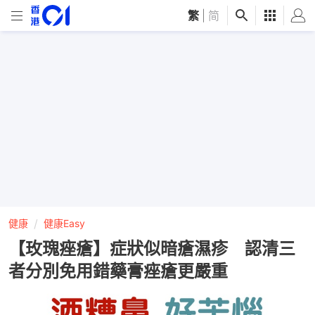
繁
|
简
健康
健康Easy
【玫瑰痤瘡】症狀似暗瘡濕疹 認清三
者分別免用錯藥膏痤瘡更嚴重