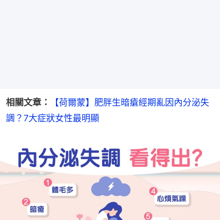
相關文章：
【荷爾蒙】肥胖生暗瘡經期亂因內分泌失
調？7大症狀女性最明顯