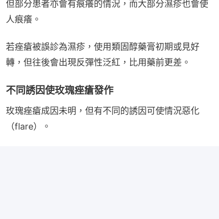
但部分患者亦會有痕癢的情況，而大部分濕疹也會使
人痕癢。
若痤瘡被誤診為濕疹，使用類固醇藥膏初期或見好
轉，但往後會出現反彈性泛紅，比用藥前更差。
不同誘因使玫瑰痤瘡發作
玫瑰痤瘡成因未明，但有不同的誘因可使情況惡化
（flare）。