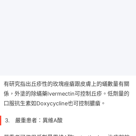
有研究指出丘疹性的玫塊痤瘡跟皮膚上的蟎數量有關
係，外塗的除蟎藥Ivermectin可控制丘疹。低劑量的
口服抗生素如Doxycycline也可控制膿瘡。
3. 嚴重患者：異維A酸