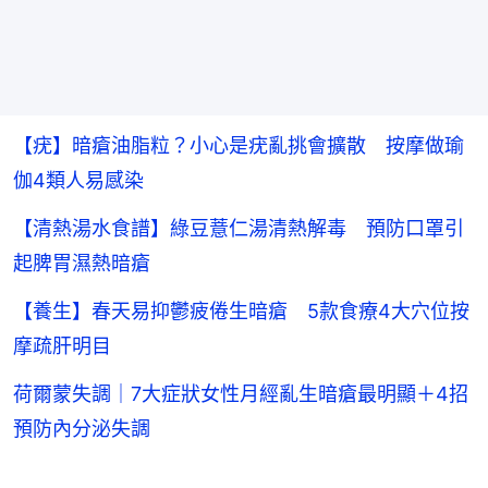
【疣】暗瘡油脂粒？小心是疣亂挑會擴散 按摩做瑜
伽4類人易感染
【清熱湯水食譜】綠豆薏仁湯清熱解毒 預防口罩引
起脾胃濕熱暗瘡
【養生】春天易抑鬱疲倦生暗瘡 5款食療4大穴位按
摩疏肝明目
荷爾蒙失調｜7大症狀女性月經亂生暗瘡最明顯＋4招
預防內分泌失調