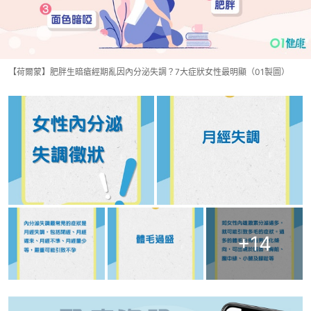
【荷爾蒙】肥胖生暗瘡經期亂因內分泌失調？7大症狀女性最明顯（01製圖）
+
14