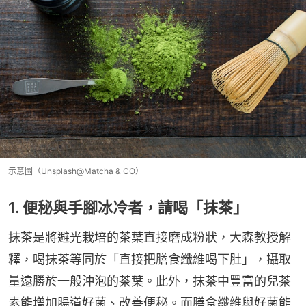
示意圖（Unsplash@Matcha & CO）
1. 便秘與手腳冰冷者，請喝「抹茶」
抹茶是將避光栽培的茶葉直接磨成粉狀，大森教授解
釋，喝抹茶等同於「直接把膳食纖維喝下肚」，攝取
量遠勝於一般沖泡的茶葉。此外，抹茶中豐富的兒茶
素能增加腸道好菌、改善便秘。而膳食纖維與好菌能