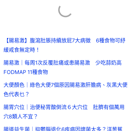
【腸易激】腹瀉肚脹持續放屁7大病徵 6種食物可紓
緩戒食無定時！
腸易激｜每周1次反覆肚痛或患腸易激 少吃蒜奶高
FODMAP 11種食物
大便顏色｜綠色大便7個原因腸易激肝膽病、灰黑大便
色代表乜？
腸胃穴位｜治便秘胃酸倒流６大穴位 肚臍有個萬用
穴8類人不宜？
腸道益生菌｜抑鬱腦退化6疾病因壞菌太多？洋葱蕉