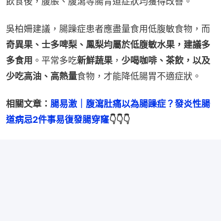
飲食後，腹脹、腹瀉等腸胃道症狀均獲得改善。
吳柏姍建議，腸躁症患者應盡量食用低腹敏食物，而
奇異果、士多啤梨、鳳梨均屬於低腹敏水果，建議多
多食用
。平常多吃
新鮮蔬果
，
少喝咖啡、茶飲，以及
少吃高油、高熱量
食物，才能降低腸胃不適症狀。
相關文章：
腸易激｜腹瀉肚痛以為腸躁症？發炎性腸
道病忌2件事易復發腸穿窿
👇👇👇