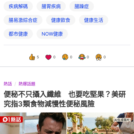
疾病解碼
腸胃疾病
腸躁症
腸易激綜合症
健康飲食
健康生活
都市健康
NOW健康
5
0
0
0
0
熱話
熱爆話題
便秘不只攝入纖維 也要吃堅果？美研
究指3類食物減慢性便秘風險