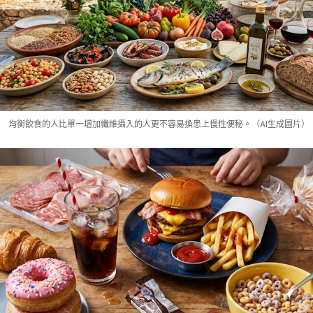
均衡飲食的人比單一增加纖維攝入的人更不容易換患上慢性便秘。（AI生成圖片）