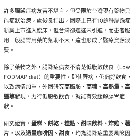
許多腸躁症病友苦不堪言，但受限於台灣現有藥物只
能症狀治療，盧俊良指出，國際上已有10餘種腸躁症
新藥上市進入臨床，但台灣卻遲遲未引進，而患者服
用一般腸胃用藥的幫助不大，這也形成了醫療資源浪
費。
除了藥物之外，腸躁症病友不清楚低腹敏飲食（Low 
FODMAP diet）的重要性，即使罹病，仍偏好飲食，
以致病情加重，外國研究
高脂肪、高糖、高熱量、高
鹽等
發現，力行低腹敏飲食，就能有效緩解腸胃症
狀。
研究證實，
蛋糕、餅乾、糕點、甜味飲料、炸雞、薯
片，以及過量咖啡因、甜食
，均為腸躁症重要風險因