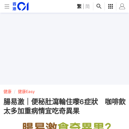
繁
|
简
健康
健康Easy
腸易激｜便秘肚瀉輪住嚟6症狀 咖啡飲
太多加重病情宜吃奇異果