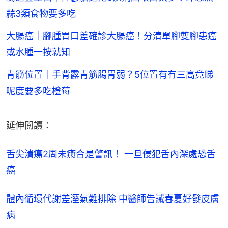
蒜3類食物要多吃
大腸癌｜腳腫胃口差確診大腸癌！分清單腳雙腳患癌
或水腫一按就知
青筋位置｜手背露青筋腸胃弱？5位置有冇三高竟睇
呢度要多吃橙莓
延伸閲讀：
舌尖潰瘍2周未癒合是警訊！ 一旦侵犯舌內深處恐舌
癌
體內循環代謝差溼氣難排除 中醫師告誡春夏好發皮膚
病