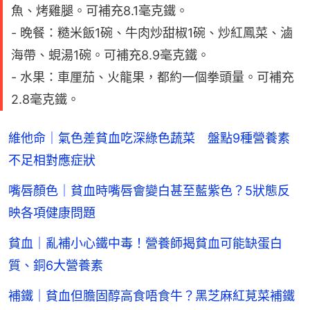
魚、烤雞腿。可補充8.1毫克鐵。
- 晚餐：糙米飯1碗、牛肉炒甜椒1碗、炒紅鳳菜、滷
海帶、蜆湯1碗。可補充8.9毫克鐵。
- 水果：車厘茄、火龍果，都約一個拳頭量。可補充
2.8毫克鐵。
維他命｜氣色差貧血吃深綠色蔬菜 盤點9種營養素
不足相對應症狀
嘴唇顏色｜貧血時嘴唇會變白甚至藍紫色？5狀態反
映各項健康問題
貧血｜亂補小心鐵中毒！營養師揭貧血可能缺蛋白
質、銅6大營養素
補鐵｜貧血但膽固醇高食唔食牛？黑芝麻紅莧菜補鐵