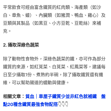
平常飲食可經由富含鐵質的紅肉類、海產類（如沙
白、章魚、蠔）、內臟類（如豬潤、鴨血、雞心）及
豆類與其製品（如黑豆、小方豆乾、豆乾絲）來補
充。
2. 攝取深綠色蔬菜
除了動物性食物外，深綠色蔬菜的鐵，亦可作為部分
鐵質的來源，如紅莧菜、白莧菜、紅鳳菜等，建議每
日至少攝取1份、煮熟約半碗，除了攝取鐵質還有纖
維，可以幫助腸道的蠕動與健康。
相關文章：
貧血｜車厘子鐵質少並非紅色就補鐵　盤
點20種含鐵質最強食物配搭
👇👇👇