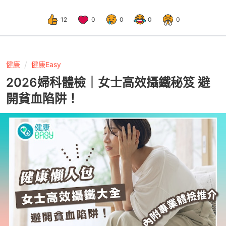
12
0
0
0
0
健康
健康Easy
2026婦科體檢｜女士高效攝鐵秘笈 避
開貧血陷阱！