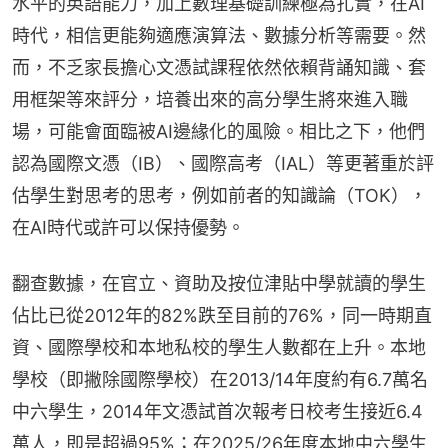
水平的英語能力，加上數理基礎訓練極為扎實，在AI
時代，相信更能夠適應演算法、數據分析等需要。然
而，不乏家長擔心文憑試課程依然依賴背誦知識、套
用框架等來評分，培養出來的高分學生將來進入職
場，可能會面臨被AI邊緣化的風險。相比之下，他們
認為國際文憑（IB）、國際高考（IAL）等更著重於評
估學生對思考的思考，例如前者的知識論（TOK），
在AI時代或許可以保持優勢。
翻查數據，在官立、資助及按位津貼中學就讀的學生
佔比已從2012年的82%跌至目前的76%，同一時期直
資、國際學校和本地私校的學生人數都在上升。本地
學校（即撇除國際學校）在2013/14年度約有6.7萬名
中六學生，2014年文憑試首次報考日校考生接近6.4
萬人，即是超過95%；在2025/26年度本地中六學生