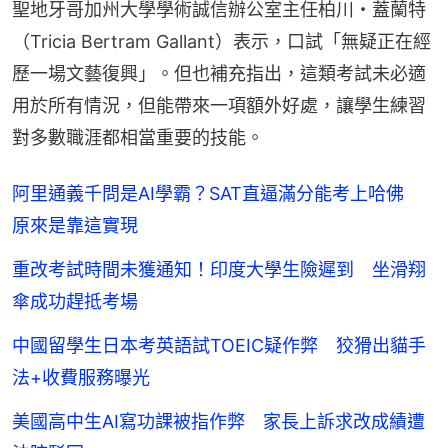
聖地牙哥加州大學學術誠信辦公室主任柏川・蓋蘭特
（Tricia Bertram Gallant）表示，口試「無疑正在經
歷一場文藝復興」。但也補充指出，這類考試未必適
用於所有情況，但能帶來一項額外好處，讓學生練習
對多數職涯都相當重要的技能。
阿里通義千問是AI學霸？SAT直逼滿分能考上哈佛
原來是靠這實現
重改考試時間未獲通知！印度大學生險遲到 坐滑翔
傘成功趕抵考場
中國留學生日本考英語試TOEIC疑作弊 狡猾出貓手
法+收費服務曝光
美國高中生AI寫功課被指作弊 家長上訴求改成績遭