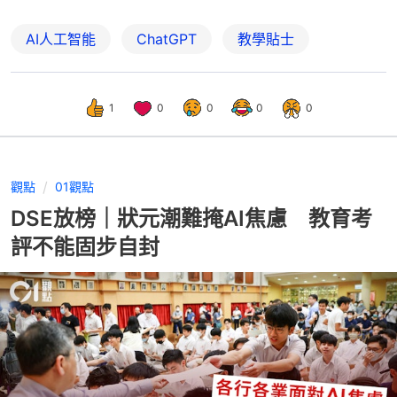
AI人工智能
ChatGPT
教學貼士
1
0
0
0
0
觀點
01觀點
DSE放榜｜狀元潮難掩AI焦慮 教育考
評不能固步自封