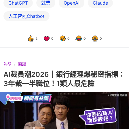
ChatGPT
就業
OpenAI
Claude
人工智能Chatbot
2
0
0
0
0
熱話
開罐
AI裁員潮2026｜銀行經理爆秘密指標：
3年裁一半職位！1類人最危險