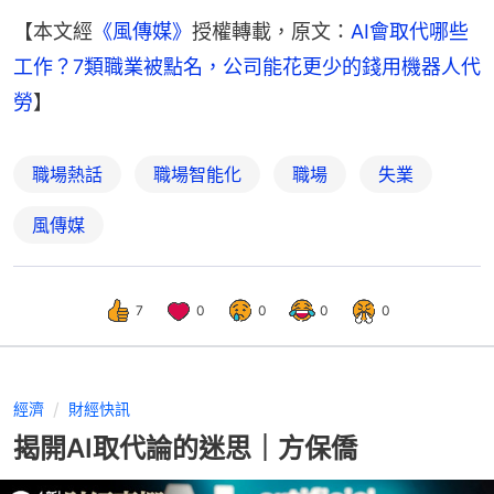
【本文經
《風傳媒》
授權轉載，原文：
AI會取代哪些
工作？7類職業被點名，公司能花更少的錢用機器人代
勞
】
職場熱話
職場智能化
職場
失業
風傳媒
7
0
0
0
0
經濟
財經快訊
揭開AI取代論的迷思｜方保僑