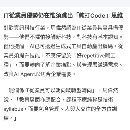
IT從業員優勢仍在惟須跳出「純打Code」思維
針對資訊科技行業，周偉然認為IT從業員其實具備優
勢——他們不懼怕接觸新科技，對科技有基本認知。
但他提醒，AI已可透過生成式工具自動產出編碼，從
業員須提升技能，不應停留於「好repetitive嘅工
種」，而要轉向了解企業痛點、與管理層溝通需求、
改良AI Agent以切合企業需要。
「呢個係IT從業員可以朝向嘅轉型轉向」，周偉然
說，「教育層面亦應配合，課程不應純粹是技術 
syllabus，而要包含管理、人與人交往的全方位訓
練。」