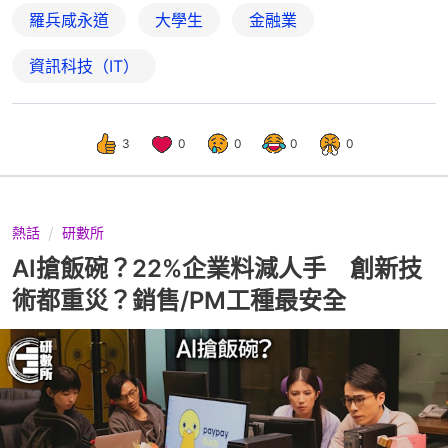
羅兵咸永道
大學生
金融業
資訊科技（IT）
3
0
0
0
0
熱話
研數所
AI搶飯碗？22%企業料減人手 創新技
術都重災？銷售/PM工種最安全