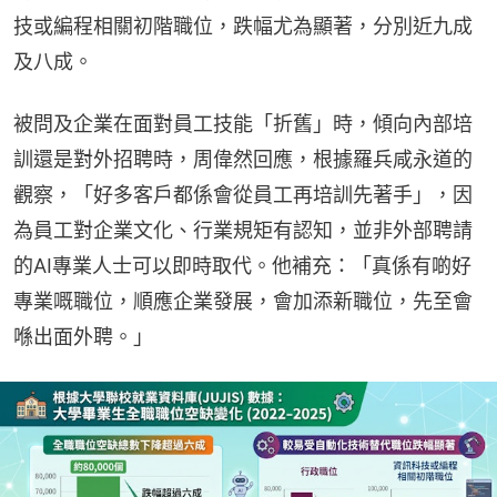
技或編程相關初階職位，跌幅尤為顯著，分別近九成
及八成。
被問及企業在面對員工技能「折舊」時，傾向內部培
訓還是對外招聘時，周偉然回應，根據羅兵咸永道的
觀察，「好多客戶都係會從員工再培訓先著手」，因
為員工對企業文化、行業規矩有認知，並非外部聘請
的AI專業人士可以即時取代。他補充：「真係有啲好
專業嘅職位，順應企業發展，會加添新職位，先至會
喺出面外聘。」