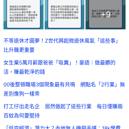
+
9
不等退休才圓夢！Z世代興起微退休風氣「這些事」
比升職更重要
女生棄5萬月薪跟爸爸「吸糞」！豪語：做最髒的
活，賺最乾淨的錢
00後整頓職場3個現象最有共鳴 網點名「2行業」無
差別像狗一樣乖
打工仔出走名企 居然做起了這些行業 每日僅賺兩
百蚊為何要堅持
「低空經濟」潛力大？內地無人機飛手嘆：18k學費