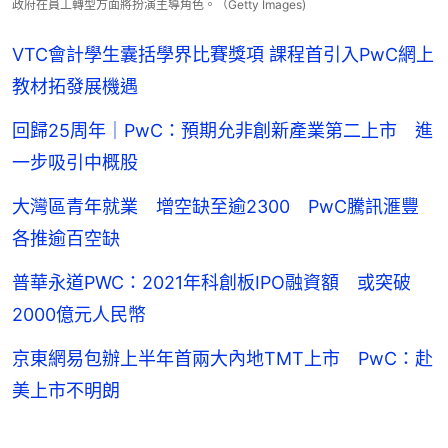
政府在員工轉型方面將扮演主導角色。（Getty Images)
VTC會計學生囊括學界比賽獎項 課程首引入PwC網上
教材拓發展機遇
回歸25周年｜PwC：預期允非創新產業第二上市 進
一步吸引中概股
大灣區青年就業 增空缺至逾2300 PwC騰訊滙豐
各推逾百空缺
普華永道PWC：2021年科創板IPO融資額 或突破
2000億元人民幣
京東網易包辦上半年首兩大內地TMT上市 PwC：赴
美上市不明朗