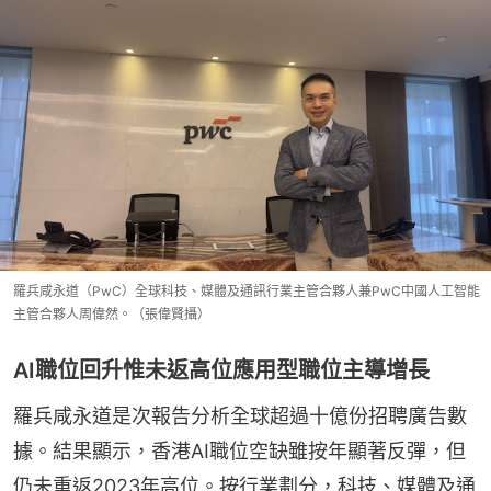
羅兵咸永道（PwC）全球科技、媒體及通訊行業主管合夥人兼PwC中國人工智能
主管合夥人周偉然。（張偉賢攝）
AI職位回升惟未返高位應用型職位主導增長
羅兵咸永道是次報告分析全球超過十億份招聘廣告數
據。結果顯示，香港AI職位空缺雖按年顯著反彈，但
仍未重返2023年高位。按行業劃分，科技、媒體及通