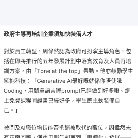
政府主導再培訓企業須加快裝備人才
對於員工轉型，周偉然認為政府可扮演主導角色，包
括在即將推行的五年發展計劃中落實教育及人員再培
訓方案，由「Tone at the top」帶動。他亦鼓勵學生
擁抱科技：「Generative AI最好嘅就係你唔使識
Coding，用簡單語言嘅prompt已經做到好多嘢。網
上免費課程同證書已經好多，學生應主動裝備自
己。」
被問及AI職位增長能否抵銷被取代的職位，周偉然未
有正面回應，僅重申報告觀察到「兩體化」發展——