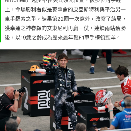
Antonelli）起步不佳失去領先位置，被多位對手趕
上，今場勝利看似是麥拿侖的皮亞斯特利與平治另一
車手羅素之爭，結果第22圈一次意外，改寫了結局，
獲幸運之神眷顧的安東尼利再贏一仗，連續兩站獲勝
後，以19歲之齡成為歷來最年輕F1車手榜領頭羊。