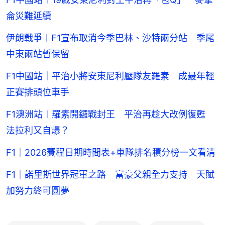
侖災難延續
伊朗戰爭︱F1宣布取消今季巴林、沙特兩分站 季尾
中東兩站暫保留
F1中國站｜平治小將安東尼利壓隊友羅素 成最年輕
正賽排頭位車手
F1澳洲站︱羅素開鑼戰封王 平治再趁大改例復甦
法拉利又自爆？
F1｜2026賽程日期時間表+車隊排名積分榜一文看清
F1｜諾里斯世界冠軍之路 富豪父親全力支持 天賦
加努力終可圓夢