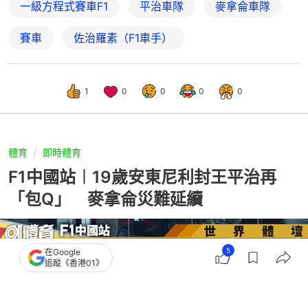
一級方程式賽車F1
平治車隊
麥拿侖車隊
賽車
佐治羅素（F1車手）
1
0
0
0
0
體育
即時體育
F1中國站︱19歲安東尼利封王平治再
「包Q」 麥拿侖災難延續
5
在Google
追蹤《香港01》