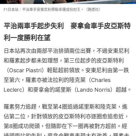
F1日本站︱平治車手安東尼利帶點幸運成份封王。（路透社）
平治兩車手起步失利 麥拿侖車手皮亞斯特
利一度勝利在望
日本站再次由兩部平治排頭兩位出賽，不過安東尼利
和羅素起步都未如理想，第三位起步的皮亞斯特利
（Oscar Piastri）輕鬆超前領放。安東尼利由第一跌
至第六，羅素亦被法拉利的陸克萊（Charles 
Leclerc）和麥拿侖的諾里斯（Lando Norris）超越。
羅素努力追趕，戰至第4圈追過諾里斯和陸克萊，進
佔第二位，針對領放的皮亞斯特利亦逐圈愈追愈近，
第8圈成功爬頭，但隨即在下一圈再被對方超前。經
過頭兩站的失利，麥拿侖戰車表現大有改善，羅素未