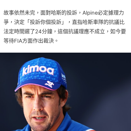
故事依然未完，面對哈斯的投訴，Alpine必定據理力
爭，決定「投訴你個投訴」，直指哈斯車隊的抗議比
法定時間遲了24分鐘，這個抗議理應不成立，如今要
等待FIA方面作出裁決。