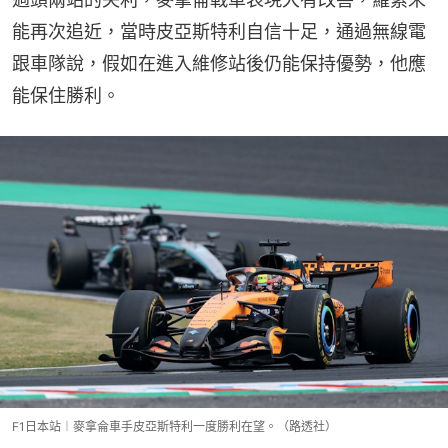
能再次追近，當時皮亞斯特利自信十足，通過無線電
跟車隊說，假如在進入維修站後仍能保持優勢，他應
能保住勝利。
F1日本站︱麥拿侖車手皮亞斯特利一度勝利在望。（路透社）