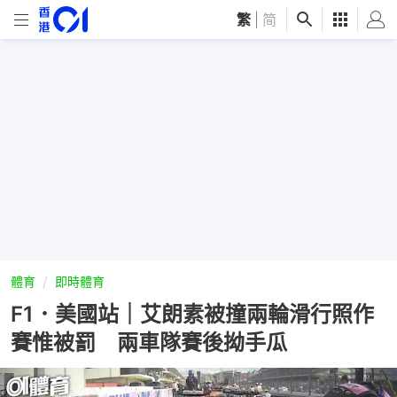
繁
|
简
體育
即時體育
F1．美國站｜艾朗素被撞兩輪滑行照作
賽惟被罰 兩車隊賽後拗手瓜