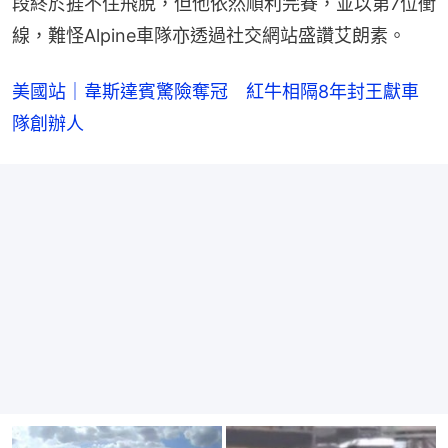
段終於捱不住飛脫，但他依然順利完賽，並以第7位衝
線，難怪Alpine車隊亦透過社交網站盛讚艾朗素。
美國站｜韋斯達賓驚險奪冠　紅牛相隔8年封王獻車
隊創辦人