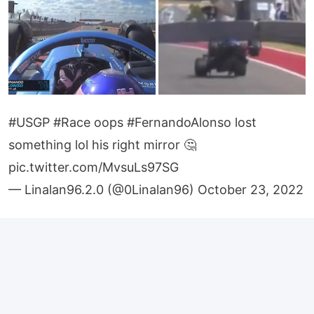
#USGP
#Race
oops
#FernandoAlonso
lost
something lol his right mirror 🤔
pic.twitter.com/MvsuLs97SG
— Linalan96.2.0 (@0Linalan96)
October 23, 2022