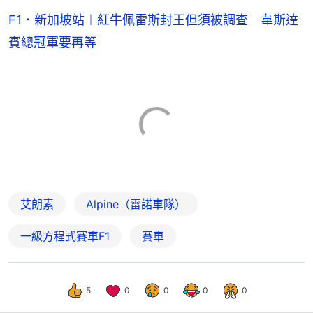
F1．新加坡站︱紅牛佩雷斯封王但須被調查 韋斯達
賓總冠軍要再等
艾朗素
Alpine（雷諾車隊）
一級方程式賽車F1
賽車
5
0
0
0
0