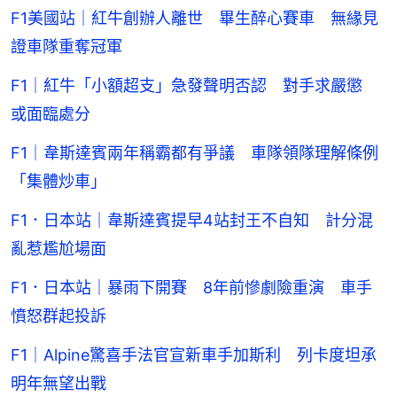
F1美國站｜紅牛創辦人離世 畢生醉心賽車 無緣見
證車隊重奪冠軍
F1｜紅牛「小額超支」急發聲明否認 對手求嚴懲
或面臨處分
F1｜韋斯達賓兩年稱霸都有爭議 車隊領隊理解條例
「集體炒車」
F1．日本站｜韋斯達賓提早4站封王不自知 計分混
亂惹尷尬場面
F1．日本站｜暴雨下開賽 8年前慘劇險重演 車手
憤怒群起投訴
F1｜Alpine驚喜手法官宣新車手加斯利 列卡度坦承
明年無望出戰