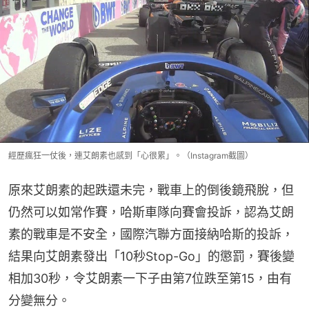
經歷瘋狂一仗後，連艾朗素也感到「心很累」。（Instagram截圖）
原來艾朗素的起跌還未完，戰車上的倒後鏡飛脫，但
仍然可以如常作賽，哈斯車隊向賽會投訴，認為艾朗
素的戰車是不安全，國際汽聯方面接納哈斯的投訴，
結果向艾朗素發出「10秒Stop-Go」的懲罰，賽後變
相加30秒，令艾朗素一下子由第7位跌至第15，由有
分變無分。