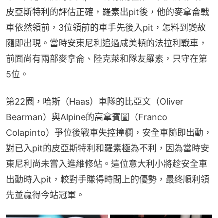
皮亞斯特利的評估正確，羅素出pit後，他的麥拿侖戰
車依然領前，3位領前的車手先後入pit，怎料到變故
隨即出現。當時安東尼利追過咸美頓的法拉利戰車，
前面尚有兩部麥拿侖、陸克萊和隊友羅素，只守在第
5位。
第22圈，哈斯（Haas）車隊的比亞文（Oliver 
Bearman）與Alpine的高拿賓圖（Franco 
Colapinto）爭位後戰車失控撞欄，安全車隨即出動，
對已入pit的皮亞斯特利和羅素極為不利，因為當時安
東尼利尚未嘗入進維修站。這位意大利小將趁安全車
出動時入pit，較對手賺得時間上的優勢，最终順利領
先並贏得今站冠軍。