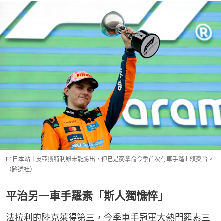
F1日本站︱皮亞斯特利雖未能勝出，但已是麥拿侖今季首次有車手踏上頒獎台。
（路透社）
平治另一車手羅素「斯人獨憔悴」
法拉利的陸克萊得第三，今季車手冠軍大熱門羅素三