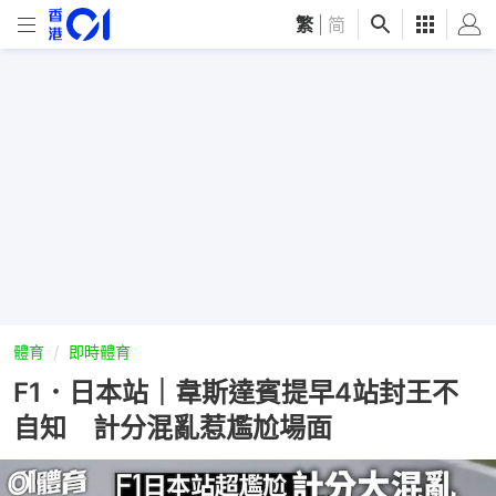
繁
|
简
體育
即時體育
F1．日本站｜韋斯達賓提早4站封王不
自知 計分混亂惹尷尬場面