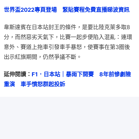
世界盃2022專頁登場　緊貼賽程免費直播睇波資訊
韋斯達賓在日本站封王的條件，是要比陸克萊多取8
分，而然惡劣天氣下，比賽一起步便陷入混亂：連環
意外、賽道上拖車引發車手暴怒，使賽事在第3圈後
出示紅旗期間，仍然爭議不斷。
延伸閱讀：
F1．日本站｜暴雨下開賽　8年前慘劇險
重演　車手憤怒群起投訴