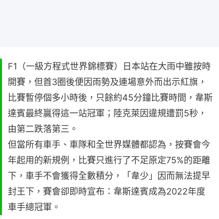
F1（一級方程式世界錦標賽）日本站在大雨中雖按時
開賽，但首3圈後便因雨勢及連場意外而出示紅旗，
比賽暫停個多小時後，只餘約45分鐘比賽時間，韋斯
達賓最終贏得這一站冠軍；陸克萊因違規遭罰5秒，
由第二跌落第三。
但當所有車手、車隊和全世界媒體都認為，按賽會今
年起用的新規例，比賽只進行了不足原定75%的距離
下，車手不會獲得全數積分，「韋少」因而無法提早
封王下，賽會卻即時宣布：韋斯達賓成為2022年度
車手總冠軍。