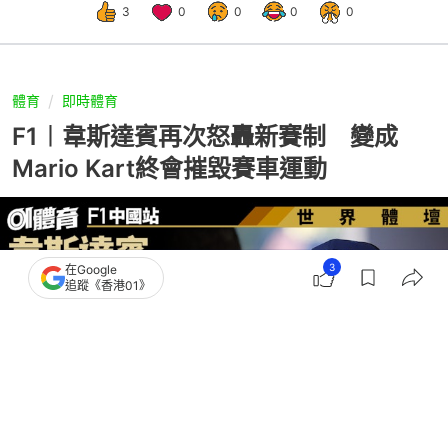
3
0
0
0
0
體育
即時體育
F1︱韋斯達賓再次怒轟新賽制 變成
Mario Kart終會摧毀賽車運動
3
在Google
追蹤《香港01》