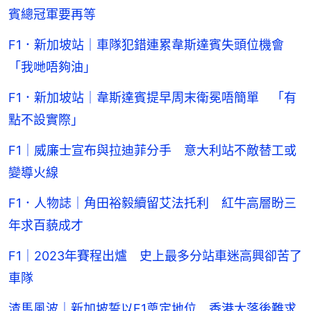
賓總冠軍要再等
F1．新加坡站｜車隊犯錯連累韋斯達賓失頭位機會
「我哋唔夠油」
F1．新加坡站｜韋斯達賓提早周末衛冕唔簡單 「有
點不設實際」
F1｜威廉士宣布與拉迪菲分手 意大利站不敵替工或
變導火線
F1．人物誌｜角田裕毅續留艾法托利 紅牛高層盼三
年求百藐成才
F1｜2023年賽程出爐 史上最多分站車迷高興卻苦了
車隊
渣馬風波｜新加坡誓以F1奠定地位 香港大落後難求