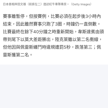
日本首相岸田文雄（前排左二）造訪紅牛車隊車房。（Getty Images）
賽事雖暫停，但按賽例，比賽必須在起步後3小時內
結束，因此雖然賽事只跑了3圈，時鐘仍一直倒數。
比賽最終在餘下40分鐘之時重新開始，韋斯達賓由頭
帶到尾下以莫大差距勝出，陸克萊雖以第二名衝線，
但他因與佩雷斯纏鬥時違規遭罰5秒，跌落第三；佩
雷斯獲第二名。