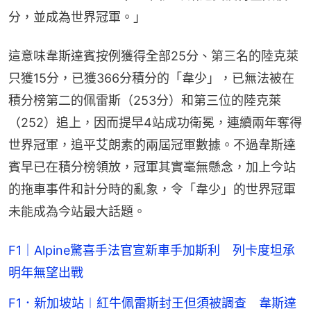
分，並成為世界冠軍。」
這意味韋斯達賓按例獲得全部25分、第三名的陸克萊
只獲15分，已獲366分積分的「韋少」，已無法被在
積分榜第二的佩雷斯（253分）和第三位的陸克萊
（252）追上，因而提早4站成功衛冕，連續兩年奪得
世界冠軍，追平艾朗素的兩屆冠軍數據。不過韋斯達
賓早已在積分榜領放，冠軍其實毫無懸念，加上今站
的拖車事件和計分時的亂象，令「韋少」的世界冠軍
未能成為今站最大話題。
F1｜Alpine驚喜手法官宣新車手加斯利 列卡度坦承
明年無望出戰
F1．新加坡站︱紅牛佩雷斯封王但須被調查 韋斯達