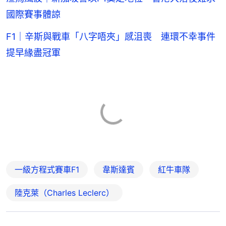
國際賽事體諒
F1｜辛斯與戰車「八字唔夾」感沮喪 連環不幸事件
提早緣盡冠軍
一級方程式賽車F1
韋斯達賓
紅牛車隊
陸克萊（Charles Leclerc）