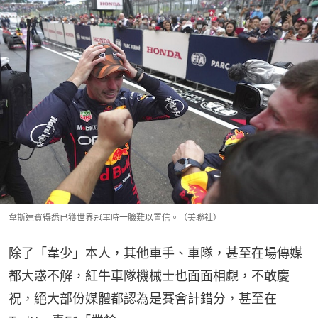
韋斯達賓得悉已獲世界冠軍時一臉難以置信。（美聯社）
除了「韋少」本人，其他車手、車隊，甚至在場傳媒
都大惑不解，紅牛車隊機械士也面面相覷，不敢慶
祝，絕大部份媒體都認為是賽會計錯分，甚至在