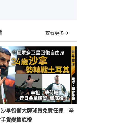
章
查看更多
︱沙拿領銜大牌球員免費任揀 辛
搶手貨變籮底橙