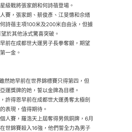
星級戰將張家朗和何詩蓓登場。
人賽，張家朗、蔡俊彥、江旻憓和佘繕
詩蓓主項100米及200米自由泳，但據
有望於其他泳式驚喜突破。
早前在成都世大運男子長拳奪銀，期望
第一金。
。雖然她早前在世界錦標賽只得第四，但
亞運獎牌的她，誓以金牌為目標。
，許得恩早前在成都世大運勇奪太極劍
的表現，值得期待。
個人賽，羅浩天上屆奪得男佩銅牌，6月
在世錦賽殺入16強，他們誓全力為男子