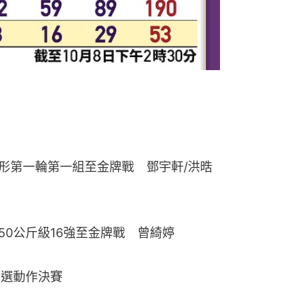
體形第一輪第一組至金牌戰　鄧宇軒/洪晧
50公斤級16強至金牌戰　曾綺婷
自選動作決賽