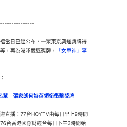
---------------
禮當日已經公布，一眾東京奧運獎牌得
等，再為港隊競逐獎牌，
「女車神」李
覽：
全名單　張家朗何詩蓓領銜衝擊獎牌
直播：77台HOYTV由每日早上9時開
76台香港國際財經台每日下午3時開始