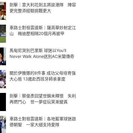
劍擊｜意大利花劍主將談港隊 陣容
更完整添經驗挑戰更大
車路士對祖雲達斯｜薩高華妙射定江
山 梅迪歷相隔20個月再披甲
馬甸尼哭別巴里斯 球迷以You'll
Never Walk Alone送別AC米蘭傳奇
關於伊雅娜的8件事 成功父母培育強
大心態 13歲赴西班牙師承拿度
劍擊｜蔡俊彥回望世錦未釋懷 失利
再燃鬥心 世一夢從玩笑漸變真
車路士對祖雲達斯｜各地藍軍球迷啟
德朝聖 一家大細支持愛隊