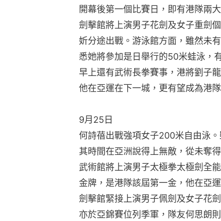
開幕後第一個比賽日，即有港隊兩大
劍擊館將上演男子花劍及女子重劍個
妡分途出戰。游泳館方面，雖然未有何
悉她將參加是日舉行的50米蛙泳，
早上還有武術長拳賽事，港將劉子龍
他在亞運在下一城，更有望成為港隊
9月25日
何詩蓓出戰強項女子200米自由泳
其時間在亞洲說得上無敵，從未奪得
武術館將上演男子太極拳太極劍全能
金牌，是港隊該屆第一金，他在亞運
劍擊館緊接上演男子佩劍及女子花劍
亦於亞錦賽位列季軍，隊友何思朗則