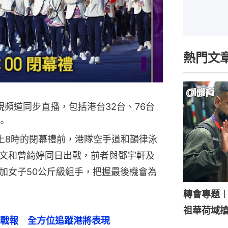
熱門文
頻道同步直播，包括港台32台、76台
。
晚上8時的閉幕禮前，港隊空手道和韻律泳
文和曾綺婷同日出戰，前者與鄧宇軒及
加女子50公斤級組手，把握最後機會為
轉會專題
祖華荷域
戰報　全方位追蹤港將表現