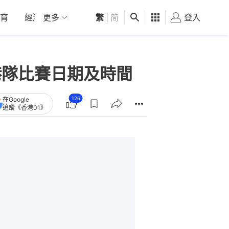
育
經濟
更多
01深圳
繁
觀點
|
简
健康
好食玩飛
登入
女
香港隊比賽日期及時間
126
在Google
追蹤《香港01》