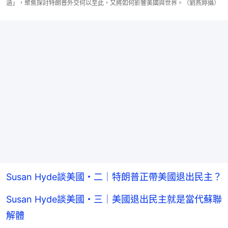
涵」，聚焦探討特朗普外交何以至此，又將如何影響美國與世界。（劉燕婷攝）
Susan Hyde談美國・二｜特朗普正帶美國退出民主？
Susan Hyde談美國・三｜美國退出民主就是當代蘇聯
解體