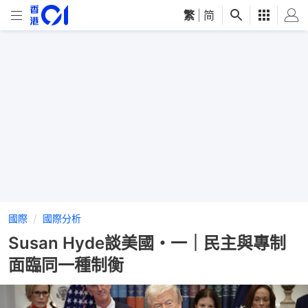
繁
|
简
國際
國際分析
Susan Hyde談美國・一｜民主與專制
面臨同一種制衡