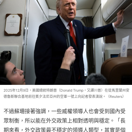
2025年12月9日，美國總統特朗普（Donald Trump，又譯川普）在從馬里蘭州安
德魯斯聯合基地前往賓夕法尼亞州的空軍一號上向記者發表演說。（Reuters）
不過蘇珊接著強調，一些威權領導人也會受到國內受
眾制衡，所以能在外交政策上相對透明與穩定。「長
期來看，外交政策最不穩定的領導人類型，其實是個