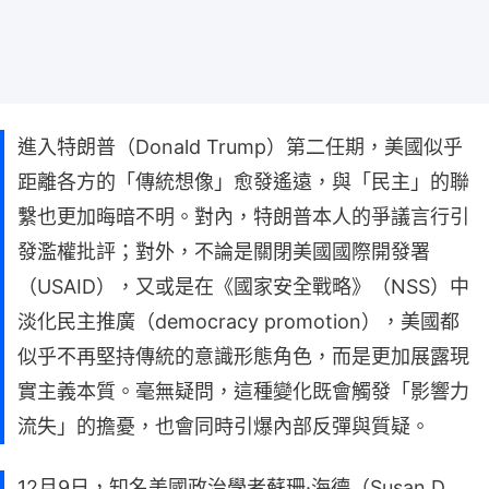
進入特朗普（Donald Trump）第二任期，美國似乎
距離各方的「傳統想像」愈發遙遠，與「民主」的聯
繫也更加晦暗不明。對內，特朗普本人的爭議言行引
發濫權批評；對外，不論是關閉美國國際開發署
（USAID），又或是在《國家安全戰略》（NSS）中
淡化民主推廣（democracy promotion），美國都
似乎不再堅持傳統的意識形態角色，而是更加展露現
實主義本質。毫無疑問，這種變化既會觸發「影響力
流失」的擔憂，也會同時引爆內部反彈與質疑。
12月9日，知名美國政治學者蘇珊·海德（Susan D.