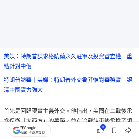
美媒：特朗普謀求格陵蘭永久駐軍及投資審查權 重
點針對中俄
特朗普訪華｜美媒：特朗普外交魯莽惟對華務實 認
清中國實力強大
首先是回歸現實主義外交。他指出，美國在二戰後承
擔保衛「大西方」的義務，並在冷戰結束後承擔了領
3
在Google
導全球的義務。但特朗普時期出現兩個變化：一是重
追蹤《香港01》