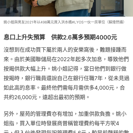
姚小姐與男友2021年以498萬元買入洪水橋#LYOS一伙一房單位（蘇煒然攝）
息口上升失預算 供款2.6萬多預期4000元
沒想到在成功買下屬於兩人的安樂窩後，難題接踵而
來。由於美國聯儲局在2022年起多次加息，導致他們
按揭供款大幅上升。姚小姐記得，當日他們到銀行做
按揭時，銀行職員還說自己在銀行任職7年，從未見過
如此高的息率。最終他們需每月需供多4,000元，合
共約26,000元，遠超出最初的預期。
另外，屋苑的管理費亦有增加，加重供款負擔。姚小
姐指，買入單位時發展商曾稱管理費約每平方呎4
元，但入伙後發現每呎管理費5.6元，較早前聲稱的數