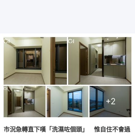
+
2
市況急轉直下嘆「洗濕咗個頭」 惟自住不會過