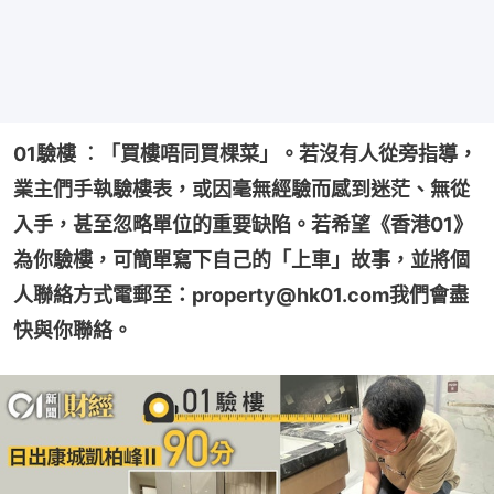
01驗樓 ︰「買樓唔同買棵菜」。若沒有人從旁指導，
業主們手執驗樓表，或因毫無經驗而感到迷茫、無從
入手，甚至忽略單位的重要缺陷。若希望《香港01》
為你驗樓，可簡單寫下自己的「上車」故事，並將個
人聯絡方式電郵至：property@hk01.com我們會盡
快與你聯絡。