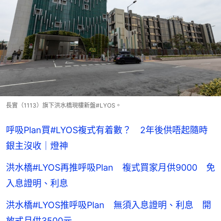
長實（1113）旗下洪水橋現樓新盤#LYOS。
呼吸Plan買#LYOS複式有着數？ 2年後供唔起隨時
銀主沒收｜燈神
洪水橋#LYOS再推呼吸Plan 複式買家月供9000 免
入息證明、利息
洪水橋#LYOS推呼吸Plan 無須入息證明、利息 開
放式月供3500元