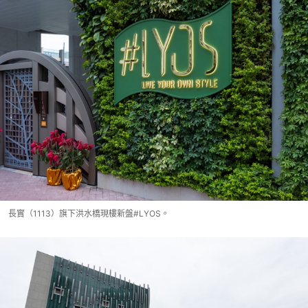
長實（1113）旗下洪水橋現樓新盤#LYOS。