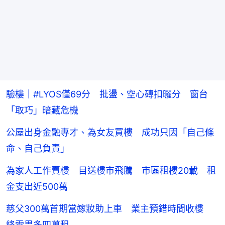
驗樓｜#LYOS僅69分 批盪、空心磚扣曬分 窗台
「取巧」暗藏危機
公屋出身金融專才、為女友買樓 成功只因「自己條
命、自己負責」
為家人工作賣樓 目送樓市飛騰 市區租樓20載 租
金支出近500萬
慈父300萬首期當嫁妝助上車 業主預錯時間收樓
終需畀多四萬租