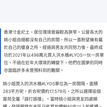
香港寸金尺土，居住環境普遍較為狹窄。公屋長大的
姚小姐自細都沒有自己的房間，所以一直盼望擁有屬
於自己的棲身之所。經過與男友共同努力後，最終成
功於2021年以498萬元買入洪水橋#LYOS一伙一房單
位。不過在近年大環境的轉變下，他們在圓夢的同時
亦面臨許多未曾預料到的難關。
姚小姐買入的洪水橋#LYOS單位為一房間隔，面積
283平方呎，折合呎價約17,579元，之所以選擇這個
屋苑全屬「誤打誤撞」。當時姚小姐與男友四處睇
樓，發現預算在市區只能買到樓齡50年以上的舊樓，