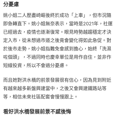
分憂慮
姚小姐二人歷盡崎嶇後終於成功「上車」，但市況隨
即急轉直下。姚小姐無奈表示，當時是2021年，社運
已經過去，疫情也逐漸復常。眼見時勢越趨穩定才決
定入市，從未想過市道之後竟會變化得如此急促。對
於後市走勢，姚小姐指難免會感到擔心，始終「洗濕
咗個頭」，不過同時也慶幸單位是用作自住，並非作
短線投資，所以不會過分憂慮。
而且她對洪水橋的前景發展很有信心，因為見到附近
有越來越多新盤興建當中，之後又會興建鐵路站等
等，相信未來社區配套會慢慢跟上。
看好洪水橋發展前景不感後悔