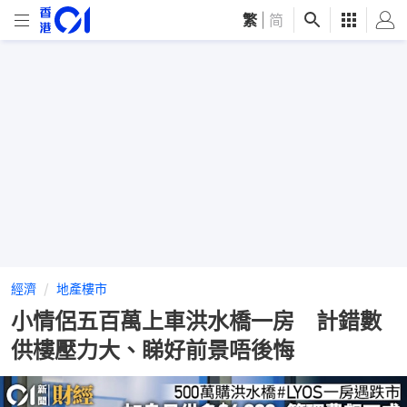
繁
|
简
經濟
地產樓市
小情侶五百萬上車洪水橋一房 計錯數
供樓壓力大、睇好前景唔後悔