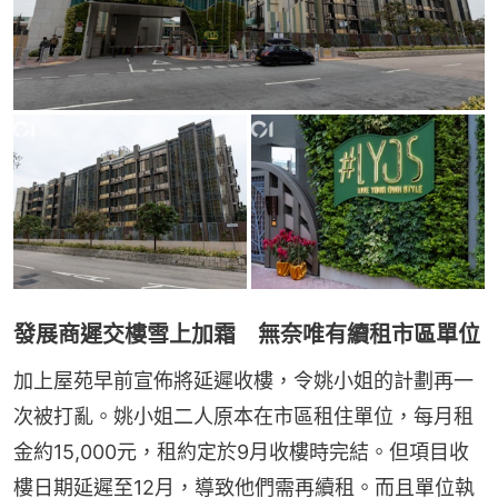
發展商遲交樓雪上加霜 無奈唯有續租市區單位
加上屋苑早前宣佈將延遲收樓，令姚小姐的計劃再一
次被打亂。姚小姐二人原本在市區租住單位，每月租
金約15,000元，租約定於9月收樓時完結。但項目收
樓日期延遲至12月，導致他們需再續租。而且單位執