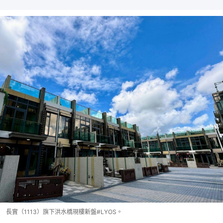
長實（1113）旗下洪水橋現樓新盤#LYOS。