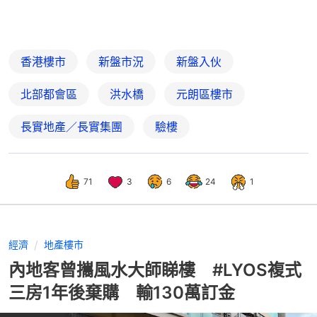
香港樓市
新盤市況
新盤入伙
北部都會區
洪水橋
元朗區樓市
長實地產／長實集團
驗樓
71
3
6
24
1
經濟
地產樓市
內地客曾攜風水大師睇樓 #LYOS複式
三房1年後棄購 輸130萬訂金