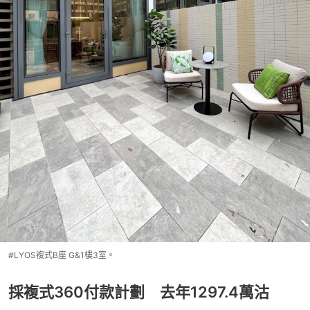
#LYOS複式B座 G&1樓3室。
採複式360付款計劃 去年1297.4萬沽