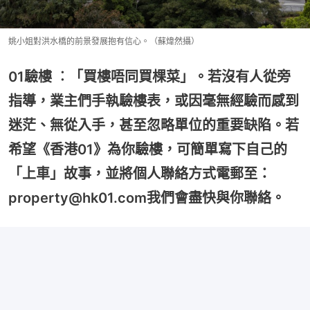
姚小姐對洪水橋的前景發展抱有信心。（蘇煒然攝）
01驗樓 ︰「買樓唔同買棵菜」。若沒有人從旁
指導，業主們手執驗樓表，或因毫無經驗而感到
迷茫、無從入手，甚至忽略單位的重要缺陷。若
希望《香港01》為你驗樓，可簡單寫下自己的
「上車」故事，並將個人聯絡方式電郵至：
property@hk01.com我們會盡快與你聯絡。