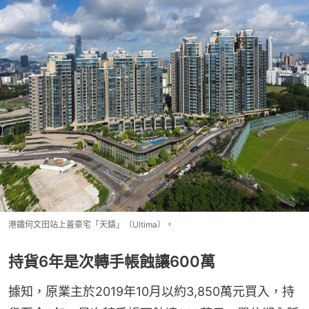
港鐵何文田站上蓋豪宅「天鑄」（Ultima）。
持貨6年是次轉手帳蝕讓600萬
據知，原業主於2019年10月以約3,850萬元買入，持