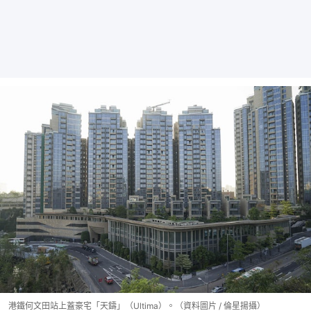
港鐵何文田站上蓋豪宅「天鑄」（Ultima）。（資料圖片 / 倫星揚攝）