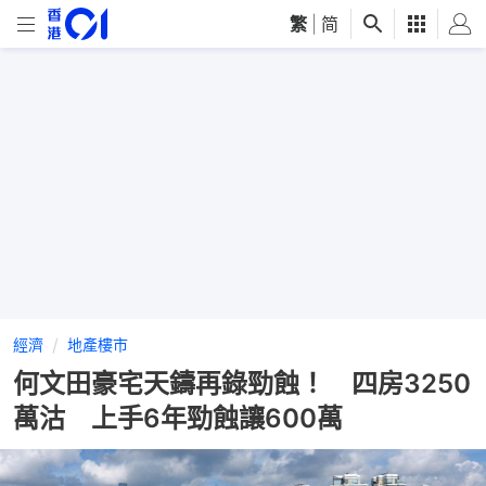
繁
|
简
經濟
地產樓市
何文田豪宅天鑄再錄勁蝕！ 四房3250
萬沽 上手6年勁蝕讓600萬