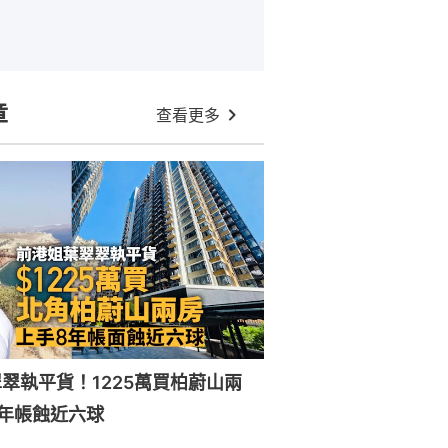
章
查看更多
翠執平貨！1225萬買柏蔚山兩
年帳蝕近六球