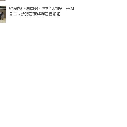
叡璟I擬下周開價、會所17萬呎 華潤
員工、澐璟買家將獲買樓折扣