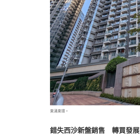
東涌東環。
錯失西沙新盤銷售 轉買發展