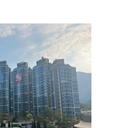
價4.1萬 買家採180日成交期
盧韋柏2354萬買黃竹坑滶晨三房