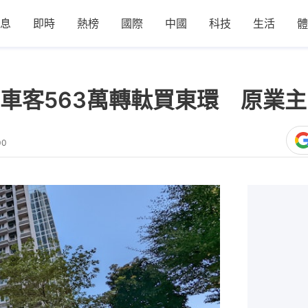
息
即時
熱榜
國際
中國
科技
生活
體
車客563萬轉軚買東環 原業主
00