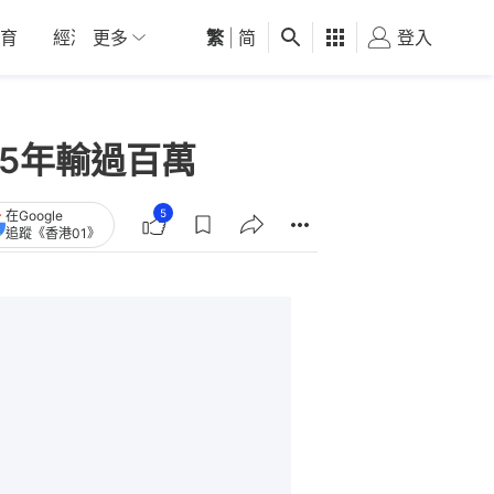
育
經濟
更多
01深圳
繁
觀點
|
简
健康
好食玩飛
登入
女
5年輸過百萬
5
在Google
追蹤《香港01》