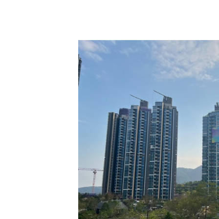
西沙大型新盤SIERRA SEA。
嘉里緹外1.9億沽四房連車位大宅、呎
公布退休後不足一周入市 恒隆CEO