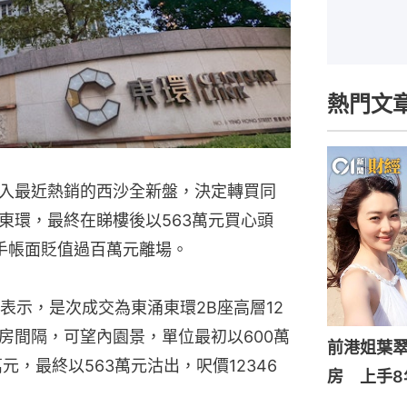
熱門文
入最近熱銷的西沙全新盤，決定轉買同
東環，最終在睇樓後以563萬元買心頭
手帳面貶值過百萬元離場。
表示，是次成交為東涌東環2B座高層12
房間隔，可望內園景，單位最初以600萬
前港姐葉翠
元，最終以563萬元沽出，呎價12346
房 上手8